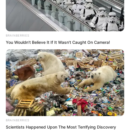
BRAINBERRIES
ΔΗΜΟΦΙΛΗ ΑΡΘΡΑ
You Wouldn't Believe It If It Wasn't Caught On Camera!
BRAINBERRIES
Scientists Happened Upon The Most Terrifying Discovery