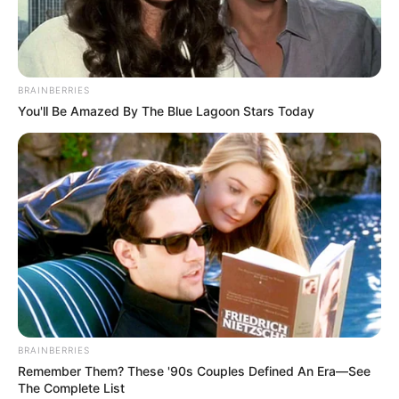
ΓΡΑΨΩ
ΚΑΠΟΔΙΣΤΡΙΑ;;[Η δολοφονία
του Καποδίστρια – Ποιοι
ήταν οι πραγματικοί...
BRAINBERRIES
You'll Be Amazed By The Blue Lagoon Stars Today
Υγειονομικοί: Επιστολή-κόλαφος στην
επέτειο των αναστολών..
BRAINBERRIES
Παρασκευή, 2 Σεπτεμβρίου 2022, 15:39
Remember Them? These '90s Couples Defined An Era—See
Υγειονομικοί: Επιστολή-κόλαφος στην επέτειο των...
The Complete List