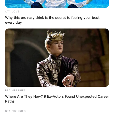
ΑΠΟΨΕΙΣ
ΡΟΗ ΤΩΝ ΑΡΘΡΩΝ
CTA LOVE
Ελληνικά αρχαία αντικείμενα τεράστιας
Why this ordinary drink is the secret to feeling your best
every day
αξίας κατασχέθηκαν από το
Μητροπολιτικό Μουσείο Τέχνης
του Μανχάταν
Ελληνικά αρχαία αντικείμενα τεράστιας αξίας
κατασχέθηκαν από το Μητροπολιτικό Μουσείο Τέχνης
του Μανχάταν.. Οι Αρχές στη Νέα Υόρκη κατέσχεσαν αρχαία
αντικείμενα, αξίας τουλάχιστον 13.000.000 δολαρίων, από...
ΚΟΙΝΩΝΙΚΑ ΔΙΚΤΥΑ
BRAINBERRIES
Where Are They Now? 9 Ex-Actors Found Unexpected Career
Paths
FACEBOOK
ΑΡΈΣΕΙ
BRAINBERRIES