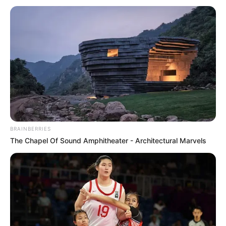
REINER FUELLMICH ΓΙΑ ΤΗΝ
Η Εκδικητική μανία της
ΝΥΡΕΜΒΕΡΓΗ 2: «ΣΕ 2 ΕΩΣ 3
κυβέρνησης Μητσοτάκη
ΕΒΔΟΜΑΔΕΣ, ΘΑ...
εναντίον αυτού που έβγαλε
την αλήθεια...
BRAINBERRIES
The Chapel Of Sound Amphitheater - Architectural Marvels
ΗΠΑ: Ο Αμερικανικός
Ο Τραμπ αποκαλύπτει τον
Ερυθρός Σταυρός πιάστηκε
μεγαλύτερο φόβο του,
να αναμειγνύει αίμα
προειδοποιεί «Βρισκόμαστε
εμβολιασμένων με αίμα...
στην πιο επικίνδυνη...