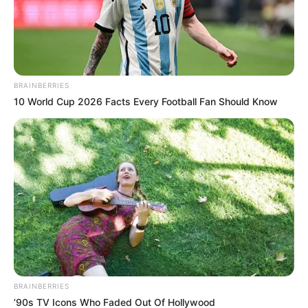
BRAINBERRIES
10 World Cup 2026 Facts Every Football Fan Should Know
ΣΠΑΜΕ ΤΟ ΜΑΤΡΙΞ – ΤΟ ΒΙΒΛΙΟ
BRAINBERRIES
’90s TV Icons Who Faded Out Of Hollywood