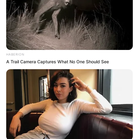
HABERION
A Trail Camera Captures What No One Should See
Όλα τα κείμενα και οι εικόνες είναι πνευματική ιδιοκτησία του
ΝΙΚΟΛΑΟΣ ΑΝΑΞΙΜΑΝΔΡΟΣ. Aπαγορεύεται η αναπαραγωγή, η
αναδημοσίευση και η τροποποίησή τους χωρίς προηγούμενη
γραπτή άδεια του δημιουργού τους. Με επιφύλαξη κάθε νόμιμου