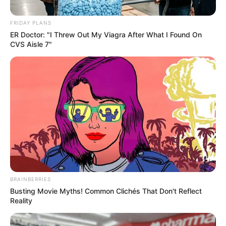
ΙΣΤΟΡΙΑ
FRIDAY PLANS
Οι ενδείξεις ότι Κρητομυκηναίοι
ER Doctor: "I Threw Out My Viagra After What I Found On
CVS Aisle 7"
ταξίδευαν Αμερική και Ευρώπη –
Κρητικό DNA στους Ινδιάνους.
Οι ενδείξεις ότι Κρητομυκηναίοι ταξίδευαν Αμερική και
Ευρώπη – Κρητικό DNA στους Ινδιάνους. Οι Μινωίτες ήταν
δεινοί θαλασσοπόροι που πέρασαν τον Ατλαντικό,
δημιούργησαν αποικίες ως...
ΚΟΙΝΩΝΙΚΑ ΔΙΚΤΥΑ
BRAINBERRIES
Busting Movie Myths! Common Clichés That Don't Reflect
FACEBOOK
ΑΡΈΣΕΙ
Reality
YOUTUBE
ΕΓΓΡΑΦΕΊΤΕ