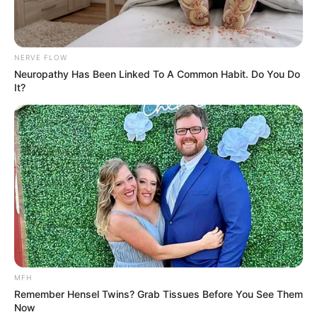
NERVE FLOW
Neuropathy Has Been Linked To A Common Habit. Do You Do
It?
ΣΠΑΜΕ ΤΟ ΜΑΤΡΙΞ – ΤΟ ΒΙΒΛΙΟ
MFH
Remember Hensel Twins? Grab Tissues Before You See Them
Now