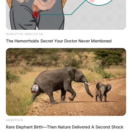
Δημοκρατίας Ρ. Τ. Ερντογάν
DIGESTIVE HEALTH US
The Hemorrhoids Secret Your Doctor Never Mentioned
ΑΠΟ ΣΗΜΕΡΑ ΤΙΠΟΤΑ ΔΕΝ ΕΙΝΑΙ ΙΔΙΟ.
ΕΝΕΡΓΟΠΟΙΗΣΗ ΙΧΩΡ. ΤΑ ΣΗΜΑΔΙΑ
ΕΜΦΑΝΗ, Η...
Κυριακή, 2 Μαΐου 2021, 10:58
ΑΠΟ ΣΗΜΕΡΑ, ΤΙΠΟΤΑ ΔΕΝ ΕΙΝΑΙ...
HABERION
Rare Elephant Birth—Then Nature Delivered A Second Shock