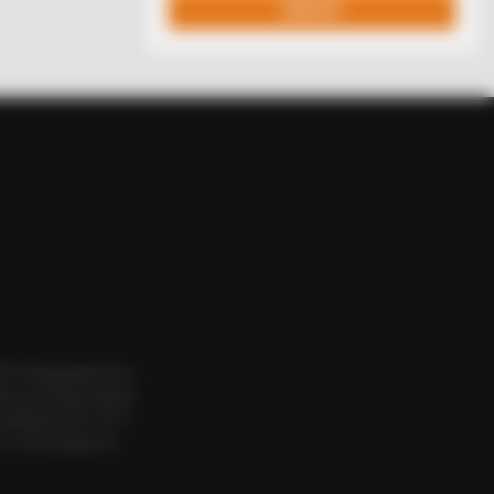
ΟΣ. Aπαγορεύεται η
εια του δημιουργού
website πριν να το
 το δικαίωμα να
BERRIES