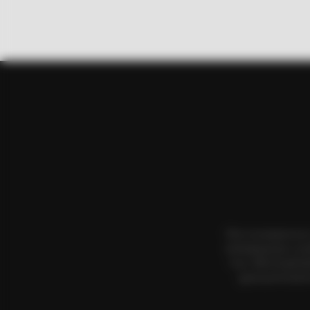
BRAINBERRIES
Top 8 Movies Based On Real Life.
Them!
Όλα τα κείμενα κα
αναπαραγωγή, η αν
τους. Με επιφύλα
χρησιμοποιήσετ
BRAINBERRIES