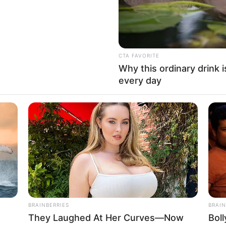
CTA FAVORITE
Why this ordinary drink i
every day
BRAINBERRIES
BRAIN
They Laughed At Her Curves—Now
Bol