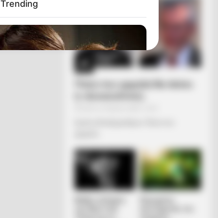
l Trending
Πόσο πιο χαμηλά θα πέσει
η «Δικαιοσύνη»;
Τρίτη, 5 Ιουλίου 2022, 10:01
Σχόλια Αναξίμανδρου: Πόσο πιο
χαμηλά...
s the secret to feeling your best
Άρθρο-κόλαφος
Κορυφαίος
των New York
επιστήμονας του
Times για τις
κλίματος