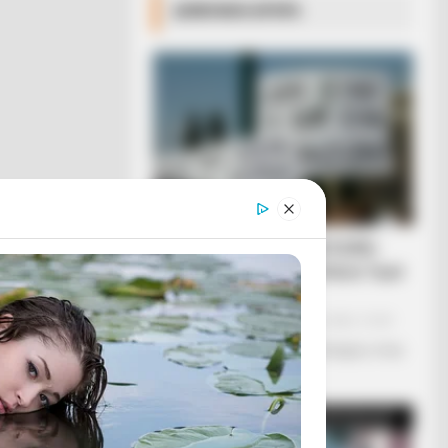
ΔΗΜΟΦΙΛΗ ΑΡΘΡΑ
Υγειονομικοί: Επιστολή-
κόλαφος στην επέτειο των
αναστολών..
Παρασκευή, 2 Σεπτεμβρίου 2022, 15:39
Υγειονομικοί: Επιστολή-κόλαφος στην
επέτειο των...