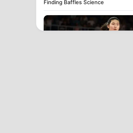
Finding Baffles Science
BRAINBERRIES
Tallest Women On Earth — Their H