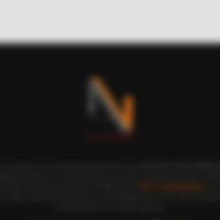
 You Have To Watch
ι οι εικόνες είναι πνευματική ιδιοκτησία του ΝΙΚΟΛΑΟΣ ΑΝΑΞΙΜΑΝΔΡ
αδημοσίευση και η τροποποίησή τους χωρίς προηγούμενη γραπτή άδ
ξη κάθε νόμιμου δικαιώματος. Διαβάστε την
Πολιτική Απορρήτου
του 
ε, καθώς χρησιμοποιώντας το την αποδέχεστε. Ο ιστότοπος διατηρεί
τροποποιήσει τους όρους χρήσης.
BRAINBERRIES
BRAIN