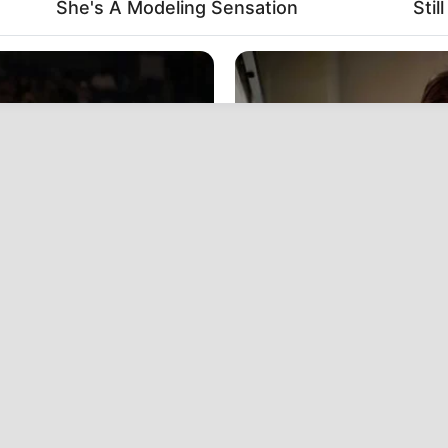
She's A Modeling Sensation
Stil
CTA FAVORITE
eight Is Jaw-Dropping
Why this ordinary drink i
every day