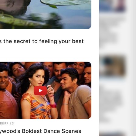
REINER FUELLMICH
Η Εκδικητική μανία
ΓΙΑ ΤΗΝ
της κυβέρνησης
ΝΥΡΕΜΒΕΡΓΗ 2:
Μητσοτάκη
«ΣΕ 2 ΕΩΣ 3
εναντίον αυτού
s the secret to feeling your best
ΕΒΔΟΜΑΔΕΣ, ΘΑ...
που έβγαλε την
αλήθεια...
ΗΠΑ: Ο
Ο Τραμπ
Αμερικανικός
αποκαλύπτει τον
Ερυθρός Σταυρός
μεγαλύτερο φόβο
πιάστηκε να
του, προειδοποιεί
αναμειγνύει αίμα
«Βρισκόμαστε
εμβολιασμένων με
στην πιο
αίμα...
επικίνδυνη...
BERRIES
lywood’s Boldest Dance Scenes