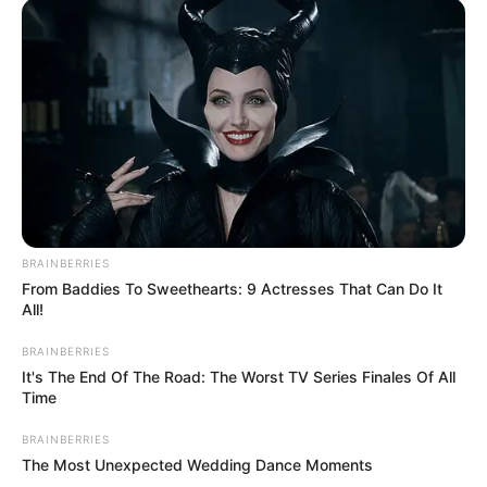
ΔΙΕΘΝΗ
ΣΗΜΑΝΤΙΚΕΣ ΕΙΔΗΣΕΙΣ
ΗΠΑ: 17 συλληφθέντες σε μυστική
επιχείρηση για παιδεραστές,
συμπεριλαμβανομένων 3 υπαλλήλων της
Disney
ΗΠΑ: 17 συλληφθέντες σε μυστική επιχείρηση για
παιδεραστές, συμπεριλαμβανομένων 3 υπαλλήλων της
Disney. Μυστικοί ντετέκτιβ στην κεντρική Φλόριντα
συνέλαβαν 17 άτομα –μεταξύ των οποίων ήταν...
BRAINBERRIES
From Baddies To Sweethearts: 9 Actresses That Can Do It
All!
BRAINBERRIES
ΚΟΙΝΩΝΙΚΑ ΔΙΚΤΥΑ
It's The End Of The Road: The Worst TV Series Finales Of All
Time
FACEBOOK
ΑΡΈΣΕΙ
BRAINBERRIES
The Most Unexpected Wedding Dance Moments
YOUTUBE
ΕΓΓΡΑΦΕΊΤΕ