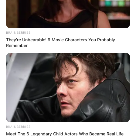
ΥΒΡΙΣ ΑΤΙΣ ΝΕΜΕΣΙΣ ΤΙΣΙΣ. Η
Εφημερίδες και ΜΜΕ που
ΕΛΛΗΝΙΚΗ ΗΘΙΚΗ.
χρηματοδοτούνται από τον
George Soros
BRAINBERRIES
They're Unbearable! 9 Movie Characters You Probably
Remember
Ο γιος μου Hunter !! Ξεκινάει τον
Σεπτέμβρη η προβολή της ταινίας...
Παρασκευή, 19 Αυγούστου 2022, 15:24
BRAINBERRIES
ΘΑ ΓΙΝΕΙ ΧΑMΟΣ – Στις...
Meet The 6 Legendary Child Actors Who Became Real Life