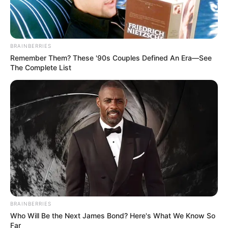
BRAINBERRIES
Remember Them? These '90s Couples Defined An Era—See
ΔΗΜΟΦΙΛΗ ΑΡΘΡΑ
The Complete List
BRAINBERRIES
Who Will Be the Next James Bond? Here's What We Know So
BRICS: Η Ρωσία Και Η Ινδία Δεν
Far