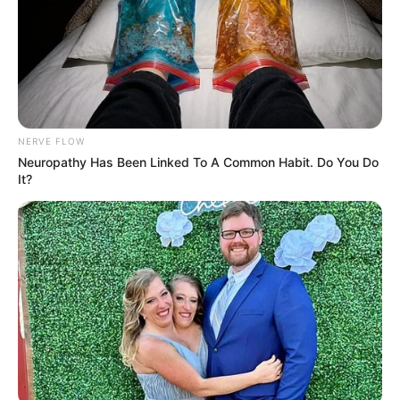
Email address:
NERVE FLOW
Neuropathy Has Been Linked To A Common Habit. Do You Do
It?
Όλα τα κείμενα και οι εικόνες είναι πνευματική ιδιοκτησία του
ΝΙΚΟΛΑΟΣ ΑΝΑΞΙΜΑΝΔΡΟΣ. Aπαγορεύεται η αναπαραγωγή, η
αναδημοσίευση και η τροποποίησή τους χωρίς προηγούμενη