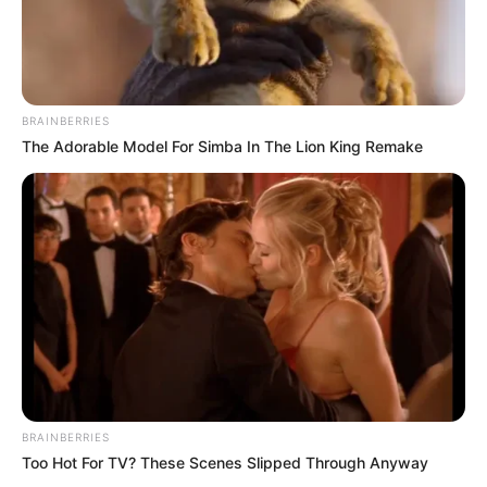
BRAINBERRIES
The Adorable Model For Simba In The Lion King Remake
ΣΠΑΜΕ ΤΟ ΜΑΤΡΙΞ – ΤΟ ΒΙΒΛΙΟ
BRAINBERRIES
Too Hot For TV? These Scenes Slipped Through Anyway