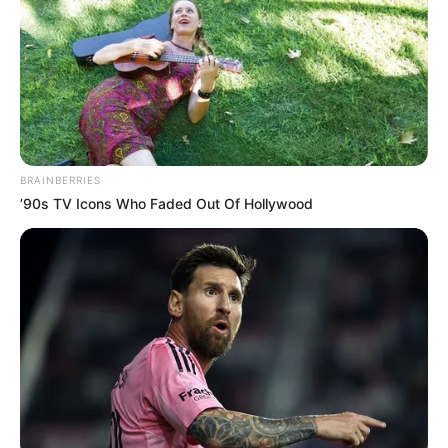
EMAIL
ΑΚΟΛΟΥΘΉΣΤΕ
BRAINBERRIES
’90s TV Icons Who Faded Out Of Hollywood