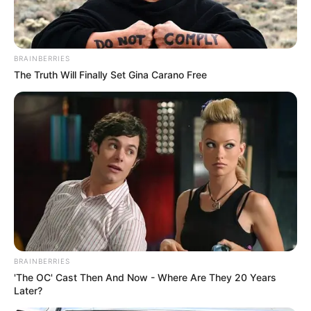
BRAINBERRIES
The Truth Will Finally Set Gina Carano Free
ΔΗΜΟΦΙΛΗ ΑΡΘΡΑ
BRAINBERRIES
'The OC' Cast Then And Now - Where Are They 20 Years
Later?
Η Ρωσία κινητοποίησε το πυρηνικό