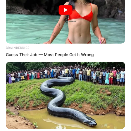
Η Moderna μηνύει τους
Η omertà της Covid
αντιπάλους της της Big
Pharma για τις
πατέντες εμβολίων
BRAINBERRIES
Guess Their Job — Most People Get It Wrong
Ο Υπόγειος Πόλεμος είναι γεγονός.. Το
κυνήγι είναι σε εξέλιξη
Τετάρτη, 5 Οκτωβρίου 2022, 21:39