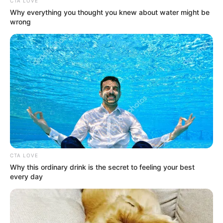
CTA LOVE
Why everything you thought you knew about water might be
wrong
ΙΡΙΔΙΖΟΝΤΕΣ ΘΩΡΑΚΕΣ ΠΟΛΕΜΙΣΤΩΝ
ΑΝΤΑΝΑΚΛΟΥΝ ΤΟ ΦΩΣ ΣΤΟ ΣΤΕΡΕΩΜΑ
ΚΑΙ ΣΦΡΑΓΙΖΟΥΝ ΤΗΝ ΝΥΧΤΑ.
Δευτέρα, 24 Μαΐου 2021, 14:02
ΤΟ ΦΩΣ ΗΡΘΕ ΓΙΑ ΝΑ...
CTA LOVE
ΕΝΑΣ ΚΟΚΚΙΝΟΣ ΟΚΤΩΒΡΗΣ
Σι και Πούτιν θα
Why this ordinary drink is the secret to feeling your best
ΞΕΚΙΝΑ.. Επιτέλους
συναντηθούν την επόμενη
every day
μπαίνουμε σε αυτό
εβδομάδα για πρώτη φορά
το_ΓΕΓΟΝΟΣ της ΘΥΕΛΛΑΣ
μετά...