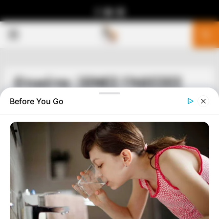
Facebook
Youtube
Telegram
PRIMARY
MENU
Ετικέτα: ΞΕΝΕΣ ΓΛΩΣΣΕΣ
Before You Go
ΠΑΙΔΕΙΑ
ΜΙΑ ΓΛΩΣΣΑ ΕΥΗΧΗ ΓΕΜΑΤΗ
ΜΟΥΣΙΚΟΤΗΤΑ
ΕΙΠΕ Ο ΡΩΜΑΙΟΣ ΟΡΑΤΙΟΣ..”Η ΕΛΛΗΝΙΚΗ ΦΥΛΗ ΕΙΝΑΙ
ΕΥΝΟΗΜΕΝΗ, ΓΙΑΤΙ ΓΕΝΝΗΘΗΚΕ ΜΕ ΜΙΑ ΓΛΩΣΣΑ ΕΥΗΧΗ
ΓΕΜΑΤΗ ΜΟΥΣΙΚΟΤΗΤΑ”……. ΕΧΕΙ ΓΙΝΕΙ ΜΕΓΑΛΗ ΖΗΜΙΑ ΣΤΗΝ
ΑΝΘΡΩΠΟΤΗΤΑ, ΓΙΑΤΙ ΚΑΠΟΙΟΙ ΚΑΠΟΤΕ,...