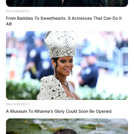
BRAINBERRIES
From Baddies To Sweethearts: 9 Actresses That Can Do It
All!
Όλα τα κείμενα και οι εικόνες είναι πνευματική ιδιοκτησία του
ΝΙΚΟΛΑΟΣ ΑΝΑΞΙΜΑΝΔΡΟΣ. Aπαγορεύεται η αναπαραγωγή, η
αναδημοσίευση και η τροποποίησή τους χωρίς προηγούμενη
γραπτή άδεια του δημιουργού τους. Με επιφύλαξη κάθε νόμιμου
δικαιώματος. Διαβάστε την
Πολιτική Απορρήτου
του website πριν
να το χρησιμοποιήσετε, καθώς χρησιμοποιώντας το την
αποδέχεστε. Ο ιστότοπος διατηρεί το δικαίωμα να τροποποιήσει
τους όρους χρήσης.
BRAINBERRIES
Επικοινωνήστε μαζί μας:
nikolaosgeor@gmail.com
A Museum To Rihanna's Glory Could Soon Be Opened