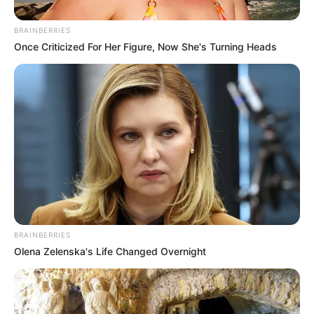
ΣΠΑΜΕ ΤΟ ΜΑΤΡΙΞ – ΤΟ ΒΙΒΛΙΟ
BRAINBERRIES
Once Criticized For Her Figure, Now She's Turning Heads
BRAINBERRIES
Olena Zelenska's Life Changed Overnight