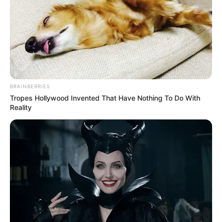
BRICS: Η Ρωσία Και Η Ινδία
Το Judicial Watch
Δεν Χρειάζονται Πια Δολάριο
αποκαλύπτει το σχέδιο
ΗΠΑ
προπαγάνδας της
κυβέρνησης Μπάιντεν για
την...
BRAINBERRIES
Tropes Hollywood Invented That Have Nothing To Do With
Reality
Email address: