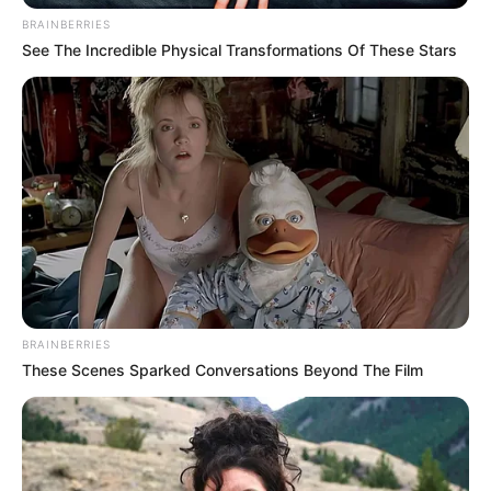
BRAINBERRIES
See The Incredible Physical Transformations Of These Stars
Συνέντευξη Alexander Dugin σχολιάζοντας
τον λόγο Πούτιν: Είναι η έναρξη της
Νικηφόρας...
Κυριακή, 2 Οκτωβρίου 2022, 13:05
Συνέντευξη Alexander Dugin σχολιάζοντας τον...
BRAINBERRIES
These Scenes Sparked Conversations Beyond The Film
ΕΠΕΙΓΟΝ: Στην απόφαση
Έρχεται το μεγαλύτερο κραχ
ΑΠΑΓΟΡΕΥΣΗΣ rapid test από
στη σύγχρονη Ιστορία
τον Ε.Ο.Φ αναγράφεται