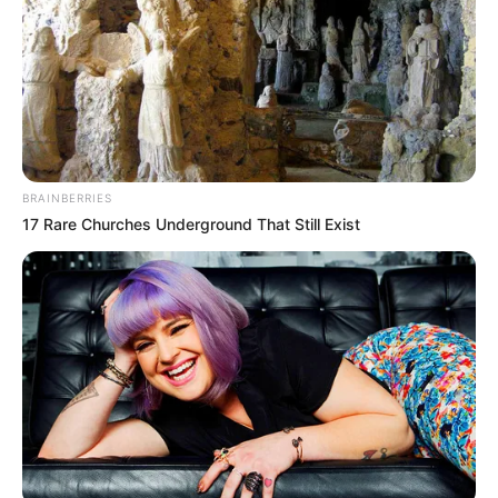
BRAINBERRIES
17 Rare Churches Underground That Still Exist
ΔΗΜΟΦΙΛΗ ΑΡΘΡΑ