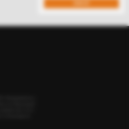
dmits What We All Suspected
ΟΣ. Aπαγορεύεται η
εια του δημιουργού
website πριν να το
 το δικαίωμα να
RION