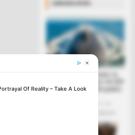
ΔΗΜΟΦΙΛΗ ΑΡΘΡΑ
Η Ρωσία κινητοποίησε το
πυρηνικό υποβρύχιο «K-329
Belgorod» για να δοκιμάσει
ortrayal Of Reality – Take A Look
την...
Δευτέρα, 3 Οκτωβρίου 2022, 12:38
Η Ρωσία κινητοποίησε το πυρηνικό...