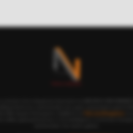
HABERION
 Sight To See
Nicole Kidman Finally A
ι οι εικόνες είναι πνευματική ιδιοκτησία του ΝΙΚΟΛΑΟΣ ΑΝΑΞΙΜΑΝΔΡ
αδημοσίευση και η τροποποίησή τους χωρίς προηγούμενη γραπτή άδ
ξη κάθε νόμιμου δικαιώματος. Διαβάστε την
Πολιτική Απορρήτου
του 
ε, καθώς χρησιμοποιώντας το την αποδέχεστε. Ο ιστότοπος διατηρεί
τροποποιήσει τους όρους χρήσης.
RADAR MEDIA
HABE