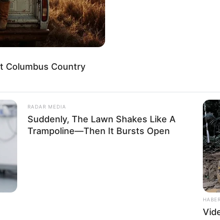
eet Columbus Country
RADAR MEDIA
Suddenly, The Lawn Shakes Like A
Trampoline—Then It Bursts Open
HABE
Vid