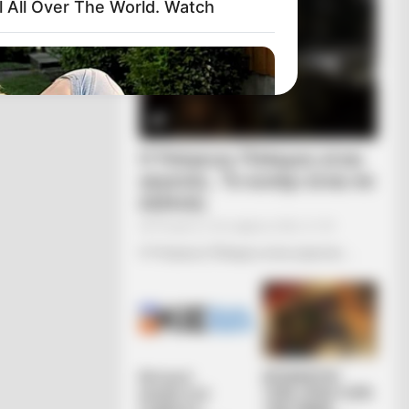
l All Over The World. Watch
Ο Υπόγειος Πόλεμος είναι
γεγονός.. Το κυνήγι είναι σε
εξέλιξη
Τετάρτη, 5 Οκτωβρίου 2022, 21:39
Ο Υπόγειος Πόλεμος είναι γεγονός.....
ve Never Seen Before
Κεντρικό
ΑΠΟΚΑΛΥΨΗ
Ισραηλιτικό
ΤΩΡΑ. ΗΡΘΕ Η ΩΡΑ