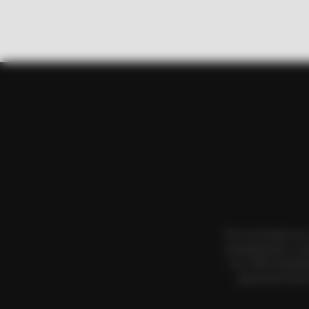
BUZZ DAY
Malia Obama's Transformation Is A
Όλα τα κείμενα κα
αναπαραγωγή, η αν
τους. Με επιφύλα
χρησιμοποιήσετ
RADAR MEDIA