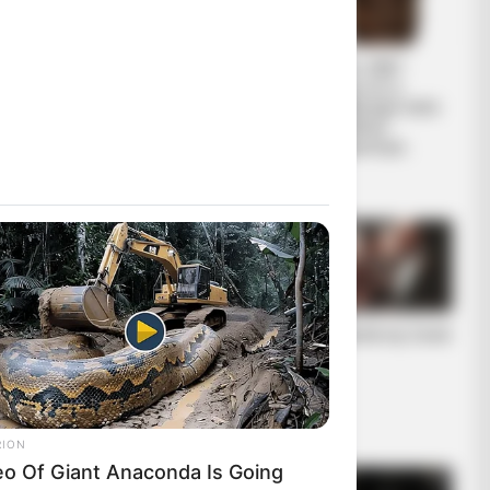
ΕΠΙΚΟΙΝΩΝΙΑ
Από το 1867
ΑΝΩΘΕΝ. ΠΩΣ
ξέρουν ότι η
ΓΙΝΕΤΑΙ. ΟΔΗΓΙΕΣ
Ελλάδα έχει πολύ
ΓΙΑ ΑΡΧΑΡΙΟΥΣ
πετρέλαιο
ΑΛΛΑ ΚΑΙ
σύμφωνα με...
ΣΥΜΒΟΥΛΕΣ ΓΙΑ
ΠΡΟΧΩΡΗΜΕΝΟΥΣ.
Η Moderna μηνύει
Η omertà της Covid
τους αντιπάλους
της της Big
Pharma για τις
πατέντες εμβολίω
ν
RION
eo Of Giant Anaconda Is Going