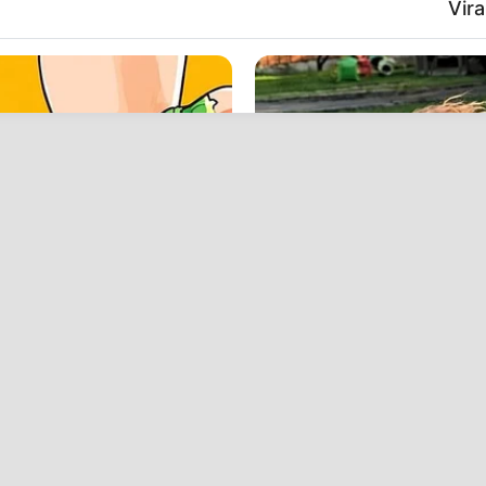
Vira
BUZZ DAY
e Trick Helps
The Equine Woman You'