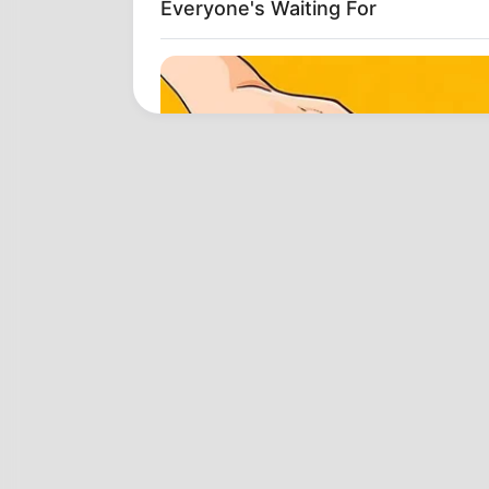
Everyone's Waiting For
VARICOSE VEINS RELIEF
Bulging Varicose Veins? This Simpl