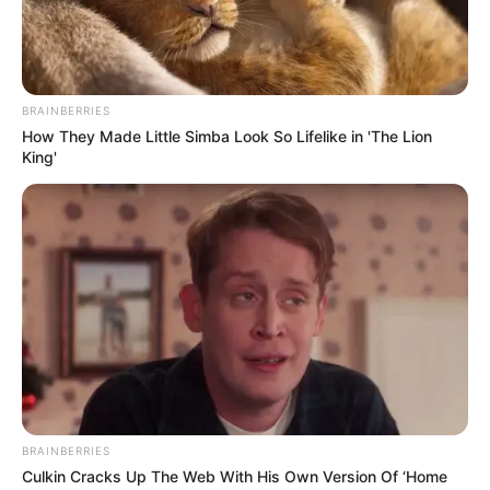
ΥΒΡΙΣ ΑΤΙΣ ΝΕΜΕΣΙΣ ΤΙΣΙΣ. Η
Εφημερίδες και ΜΜΕ που
ΕΛΛΗΝΙΚΗ ΗΘΙΚΗ.
χρηματοδοτούνται από τον
George Soros
BRAINBERRIES
How They Made Little Simba Look So Lifelike in 'The Lion
King'
Ο γιος μου Hunter !! Ξεκινάει τον
Σεπτέμβρη η προβολή της ταινίας...
BRAINBERRIES
Παρασκευή, 19 Αυγούστου 2022, 15:24
Culkin Cracks Up The Web With His Own Version Of ‘Home