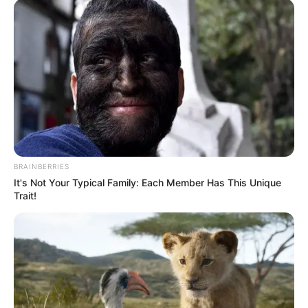
YOUTUBE
ΕΓΓΡΑΦΕΊΤΕ
EMAIL
ΑΚΟΛΟΥΘΉΣΤΕ
BRAINBERRIES
It's Not Your Typical Family: Each Member Has This Unique
Trait!