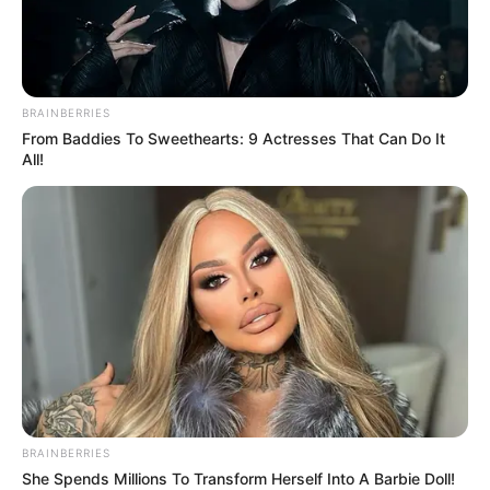
BRAINBERRIES
From Baddies To Sweethearts: 9 Actresses That Can Do It
All!
ΔΗΜΟΦΙΛΗ ΑΡΘΡΑ
BRAINBERRIES
She Spends Millions To Transform Herself Into A Barbie Doll!