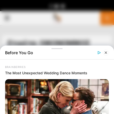
Facebook
Youtube
Telegram
PRIMARY
MENU
Ετικέτα: ΟΙΚΟΝΟΜΙΚΟΣ
ΤΥΦΩΝΑΣ
Before You Go
BRAINBERRIES
The Most Unexpected Wedding Dance Moments