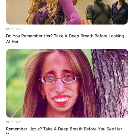
αντιπάλους της της Big
Pharma για τις
πατέντες εμβολίων
BUZZDAY
Do You Remember Her? Take A Deep Breath Before Looking
At Her
Ο Υπόγειος Πόλεμος είναι γεγονός.. Το
κυνήγι είναι σε εξέλιξη
Τετάρτη, 5 Οκτωβρίου 2022, 21:39
BUZZDAY
Ο Υπόγειος Πόλεμος είναι γεγονός.....
Remember Lizzie? Take A Deep Breath Before You See Her