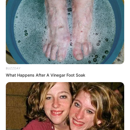
BUZZDAY
What Happens After A Vinegar Foot Soak