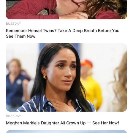
ΔΗΜΟΦΙΛΗ ΑΡΘΡΑ
BUZZDAY
Remember Hensel Twins? Take A Deep Breath Before You
See Them Now
Η Ρωσία κινητοποίησε το πυρηνικό
BUZZDAY
υποβρύχιο «K-329 Belgorod» για να
Meghan Markle's Daughter All Grown Up — See Her Now!
δοκιμάσει την...