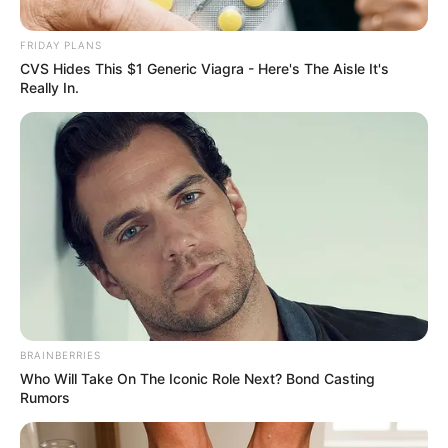
ΑΠΟΨΕΙΣ
ΥΓΕΙΑ
FRIDAY PLANS
Οι Ολιγάρχες χάνουν τον πόλεμο του
CVS Hides This $1 Generic Viagra - Here's The Aisle It's
Really In.
Covid..
Οι Ολιγάρχες χάνουν τον πόλεμο του Covid.. Εκτιμάται ότι
το 50% των Αμερικανών αμφισβητεί τώρα την ασφάλεια
των εμβολίων. Οι έρευνες δείχνουν τώρα ότι η...
ΚΟΙΝΩΝΙΚΑ ΔΙΚΤΥΑ
FACEBOOK
ΑΡΈΣΕΙ
BRAINBERRIES
Who Will Take On The Iconic Role Next? Bond Casting
YOUTUBE
ΕΓΓΡΑΦΕΊΤΕ
Rumors
EMAIL
ΑΚΟΛΟΥΘΉΣΤΕ