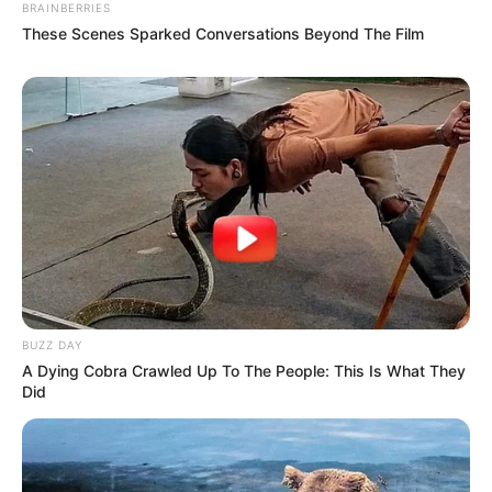
BRAINBERRIES
και η ρωσική στρατηγική
που θυμίζει το Κουρσκ- Μια...
These Scenes Sparked Conversations Beyond The Film
Email address:
BUZZ DAY
A Dying Cobra Crawled Up To The People: This Is What They
Did