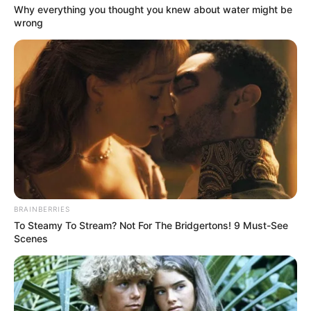
Why everything you thought you knew about water might be
wrong
ΧΤΥΠΟΥΝ ΤΑ ΤΥΜΠΑΝΑ ΤΟΥ
Το τέρας που ζει στις
ΠΟΛΕΜΟΥ. ΤΟ ΛΥΚΑΥΓΕΣ
υπόγειες στοές του Αγίου
ΕΙΝΑΙ ΕΔΩ. ΟΛΑ ΤΑ ΠΟΥΛΙΑ...
Όρους..
BRAINBERRIES
To Steamy To Stream? Not For The Bridgertons! 9 Must-See
Scenes
Ο πόλεμος στην Ουκρανία περνάει στην
πολύ σημαντική αλλά και επικίνδυνη