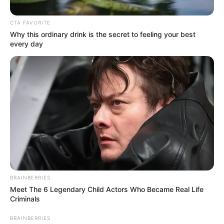
CTA FAVORITE
Why this ordinary drink is the secret to feeling your best
ΑΠΟΨΕΙΣ
ΙΣΤΟΡΙΑ
every day
Operation Gladio- Ντοκιμαντέρ 1992
(Οργανωμένη Παρακολούθηση = Gladio
2.0 = Συγκεκαλυμμένη κρατικά
υποστηριζόμενη εγχώρια τρομοκρατία
από το “βαθύ κράτος)
Operation Gladio- Ντοκιμαντέρ 1992 (Οργανωμένη
Παρακολούθηση = Gladio 2.0 = Συγκεκαλυμμένη κρατικά
υποστηριζόμενη εγχώρια τρομοκρατία από το “βαθύ
κράτος).. Αυτό που εκτίθεται εδώ είναι το...
BRAINBERRIES
Meet The 6 Legendary Child Actors Who Became Real Life
Criminals
ΚΟΙΝΩΝΙΚΑ ΔΙΚΤΥΑ
BRAINBERRIES