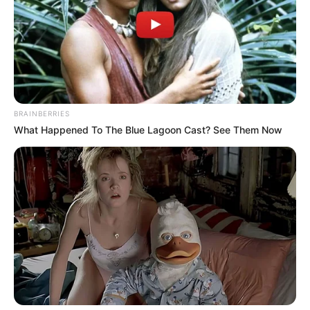
δεύτερη...
Πέμπτη, 29 Σεπτεμβρίου 2022, 11:05
Ο πόλεμος στην Ουκρανία περνάει...
BRAINBERRIES
What Happened To The Blue Lagoon Cast? See Them Now
“Αντιεμβολιαστής,
Πίσω στον Μεσαίωνα: Η ΕΕ
ρωσόφιλος, ψεκασμένος”: το
χωρίς φθηνό ηλεκτρικό
τρίπτυχο του σύγχρονου
ρεύμα, διολισθαίνει στη
πολιτικού επαναστάτη.
φτώχεια...
Οι ουκρανικές αντεπιθέσεις
ΛΙΓΑ ΛΟΓΙΑ ΓΙΑ ΜΕΝΑ