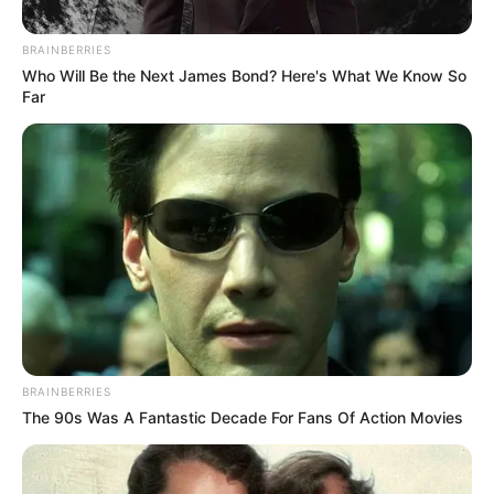
μάσκας σε όλη την...
BRAINBERRIES
Who Will Be the Next James Bond? Here's What We Know So
Far
ΚΟΙΝΩΝΙΚΑ ΔΙΚΤΥΑ
FACEBOOK
ΑΡΈΣΕΙ
YOUTUBE
ΕΓΓΡΑΦΕΊΤΕ
EMAIL
ΑΚΟΛΟΥΘΉΣΤΕ
BRAINBERRIES
The 90s Was A Fantastic Decade For Fans Of Action Movies