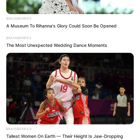
το_ΓΕΓΟΝΟΣ της ΘΥΕΛΛΑΣ
μετά...
BRAINBERRIES
A Museum To Rihanna's Glory Could Soon Be Opened
BRAINBERRIES
The Most Unexpected Wedding Dance Moments
BRICS: Η Ρωσία Και Η Ινδία
Το Judicial Watch
Δεν Χρειάζονται Πια Δολάριο
αποκαλύπτει το σχέδιο
ΗΠΑ
προπαγάνδας της
κυβέρνησης Μπάιντεν για
την...
Email address:
BRAINBERRIES
Tallest Women On Earth — Their Height Is Jaw-Dropping