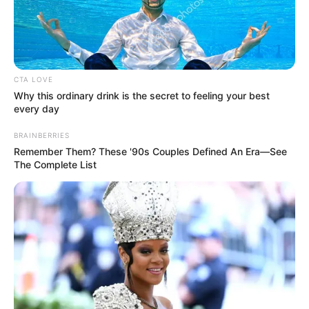
CTA LOVE
ΙΡΙΔΙΖΟΝΤΕΣ ΘΩΡΑΚΕΣ ΠΟΛΕΜΙΣΤΩΝ
Why this ordinary drink is the secret to feeling your best
ΑΝΤΑΝΑΚΛΟΥΝ ΤΟ ΦΩΣ ΣΤΟ ΣΤΕΡΕΩΜΑ
every day
ΚΑΙ ΣΦΡΑΓΙΖΟΥΝ ΤΗΝ ΝΥΧΤΑ.
BRAINBERRIES
Δευτέρα, 24 Μαΐου 2021, 14:02
Remember Them? These '90s Couples Defined An Era—See
The Complete List
ΤΟ ΦΩΣ ΗΡΘΕ ΓΙΑ ΝΑ...
ΕΝΑΣ ΚΟΚΚΙΝΟΣ ΟΚΤΩΒΡΗΣ
Σι και Πούτιν θα
ΞΕΚΙΝΑ.. Επιτέλους
συναντηθούν την επόμενη
μπαίνουμε σε αυτό
εβδομάδα για πρώτη φορά