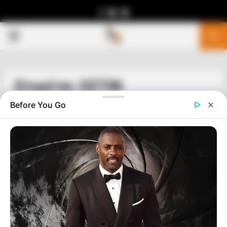
Facebook
Youtube
Telegram
PRIMARY
MENU
Ετικέτα: ΟΣΤΙΝ
Before You Go
ΣΗΜΑΝΤΙΚΕΣ ΕΙΔΗΣΕΙΣ
Ο γενικός εισαγγελέας του Τέξας μηνύει
αξιωματούχους επειδή αρνήθηκαν να
εφαρμόσουν εντολή για άρση της
υποχρεωτικής χρήσης μάσκας σε όλη
την πολιτεία
ΠΗΓΗ…….Ο γενικός εισαγγελέας του Τέξας μηνύει
αξιωματούχους στο Όστιν μετά την άρνησή τους να
εφαρμόσουν εντολή που αίρει την υποχρεωτική χρήση