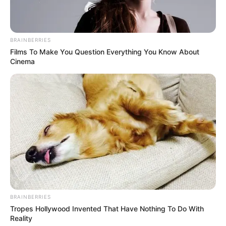
BRAINBERRIES
Films To Make You Question Everything You Know About
Cinema
Συνέντευξη Alexander Dugin σχολιάζοντας
τον λόγο Πούτιν: Είναι η έναρξη της
Νικηφόρας...
Κυριακή, 2 Οκτωβρίου 2022, 13:05
Συνέντευξη Alexander Dugin σχολιάζοντας τον...
BRAINBERRIES
Tropes Hollywood Invented That Have Nothing To Do With
Reality