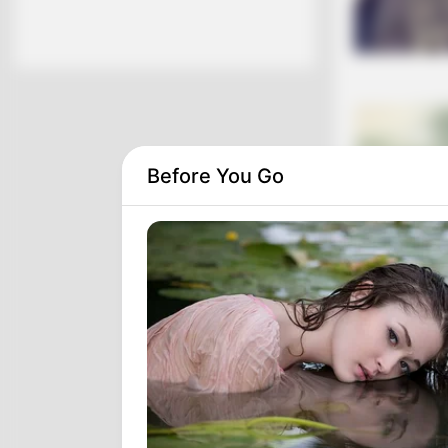
Before You Go