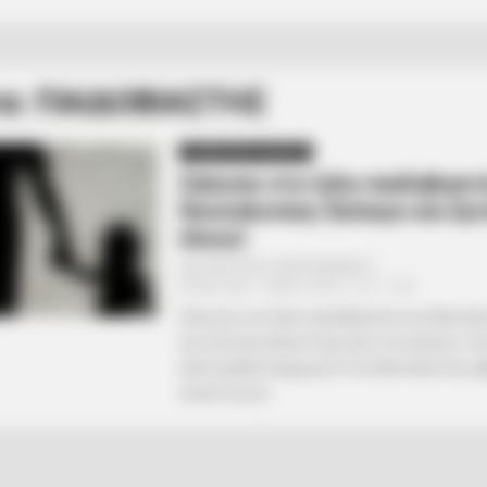
τα: ΠΑΙΔΟΒΙΑΣΤΗΣ
ΣΗΜΑΝΤΙΚΕΣ ΕΙΔΗΣΕΙΣ
Σάπισαν στο ξύλο παιδοβιαστ
Θεσσαλονίκη: Έκλαιγε και ζη
έλεος!
Από
ΝΙΚΟΛΑΟΣ ΑΝΑΞΙΜΑΝΔΡΟΣ
Δευτέρα, 1 Μαΐου 2023, 19:12
0
Σάπισαν στο ξύλο παιδοβιαστή στη Θεσσαλ
και ζητούσε έλεος! Όχι μόνο τον έκαναν «τό
αλλά ομάδα αναρχικών στη Θεσσαλονίκη, έ
ανακοίνωση...