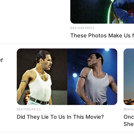
BRAINBERRIES
These Photos Make Us N
Of
BRAINBERRIES
BRAIN
Did They Lie To Us In This Movie?
Onc
She