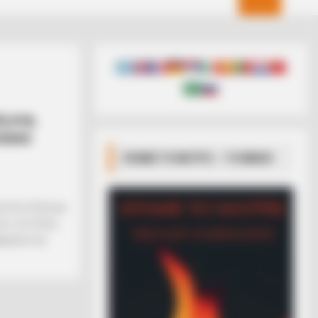
ή στη
τούσε
ΣΠΑΜΕ ΤΟ ΜΑΤΡΙΞ – ΤΟ ΒΙΒΛΙΟ
ονίκη: Έκλαιγε
πι» στο ξύλο,
βγαλαν και