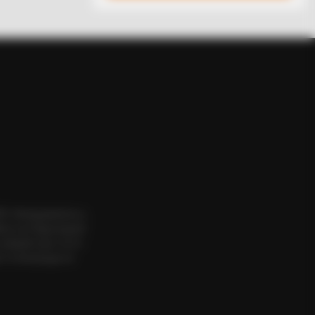
ntino's Last Movie
ΟΣ. Aπαγορεύεται η
εια του δημιουργού
website πριν να το
 το δικαίωμα να
BERRIES
re Are They Now? 9 Ex-Actors