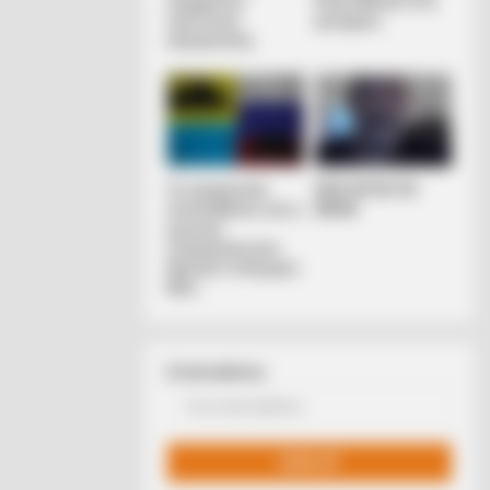
σύγχρονου
διολισθαίνει στη
πολιτικού
φτώχεια...
επαναστάτη.
BERRIES
Οι ουκρανικές
ΛΙΓΑ ΛΟΓΙΑ ΓΙΑ
orgettable Awkward Moments
αντεπιθέσεις και η
ΜΕΝΑ
m The Olympics
ρωσική
στρατηγική που
θυμίζει το Κουρσκ-
Μια...
Email address: