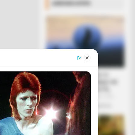
ΔΗΜΟΦΙΛΗ ΑΡΘΡΑ
Ο «Μαύρος Ιππότης» ο
εξωγήινος δορυφόρος σε
τροχιά γύρω από τη Γη...
Πέμπτη, 22 Σεπτεμβρίου 2022, 19:25
Ο «Μαύρος Ιππότης» ο εξωγήινος...