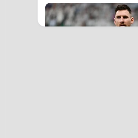
BRAINBERRIES
10 World Cup 2026 Facts Every Fo