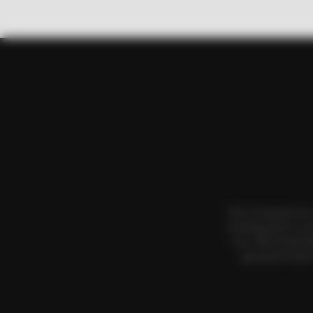
BRAINBERRIES
The 10 Most Stunning Women Fro
Your Favorite?
Όλα τα κείμενα κα
αναπαραγωγή, η αν
τους. Με επιφύλα
χρησιμοποιήσετ
BRAINBERRIES
If Looks Could Kill, These Women