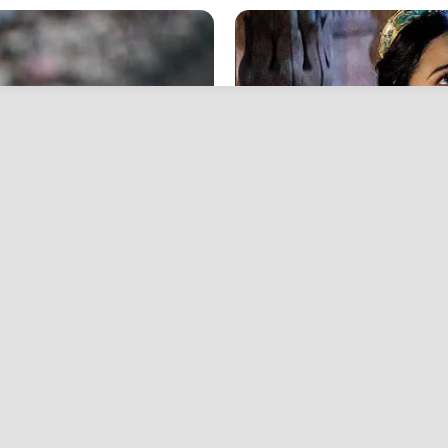
BRAINBERRIES
otball Fan Should Know
Disney Princesses: Whic
Prefer?