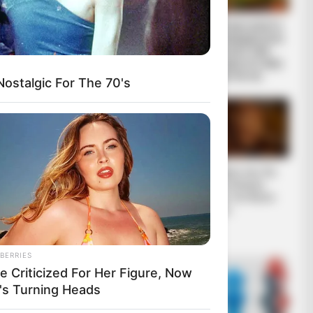
Ο Βαρθολομαίος
Η ΜΕΓΑΛΗ ΑΠΑΤΗ
μας δείχνει ότι η
ΤΗΣ ΑΝΑΔΑΣΩΣΗΣ.
ίδια η εκκλησία
ΠΟΣΑ ΜΥΣΤΙΚΑ
είναι με τον...
ΤΟΥ ΔΑΣΟΥΣ ΜΑΣ
ΚΡΥΒΟΥΝ ΓΙΑ...
ostalgic For The 70's
ΧΤΥΠΟΥΝ ΤΑ
Το τέρας που ζει
ΤΥΜΠΑΝΑ ΤΟΥ
στις υπόγειες
ΠΟΛΕΜΟΥ. ΤΟ
στοές του Αγίου
ΛΥΚΑΥΓΕΣ ΕΙΝΑΙ
Όρους..
ΕΔΩ. ΟΛΑ ΤΑ
ΠΟΥΛΙΑ...
BERRIES
e Criticized For Her Figure, Now
's Turning Heads