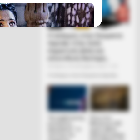
Ο πόλεμος στην Ουκρανία
περνάει στην πολύ
σημαντική αλλά και
επικίνδυνη δεύτερη...
Πέμπτη, 29 Σεπτεμβρίου 2022, 11:05
Ο πόλεμος στην Ουκρανία περνάει...
h Live-Action Version Do You
“Αντιεμβολιαστής,
Πίσω στον
ρωσόφιλος,
Μεσαίωνα: Η ΕΕ
ψεκασμένος”: το
χωρίς φθηνό
τρίπτυχο του
ηλεκτρικό ρεύμα,