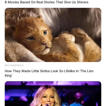
8 Movies Based On Real Stories That Give Us Shivers
Το τέρας που ζει στις...
Ο πόλεμος στην Ουκρανία
“Αντιεμβολιαστής,
περνάει στην πολύ
ρωσόφιλος, ψεκασμένος”: το
σημαντική αλλά και
τρίπτυχο του σύγχρονου
επικίνδυνη δεύτερη...
πολιτικού επαναστάτη.
BRAINBERRIES
How They Made Little Simba Look So Lifelike in 'The Lion
King'
Πίσω στον Μεσαίωνα: Η ΕΕ
Οι ουκρανικές αντεπιθέσεις
χωρίς φθηνό ηλεκτρικό
και η ρωσική στρατηγική
ρεύμα, διολισθαίνει στη
που θυμίζει το Κουρσκ- Μια...
φτώχεια...