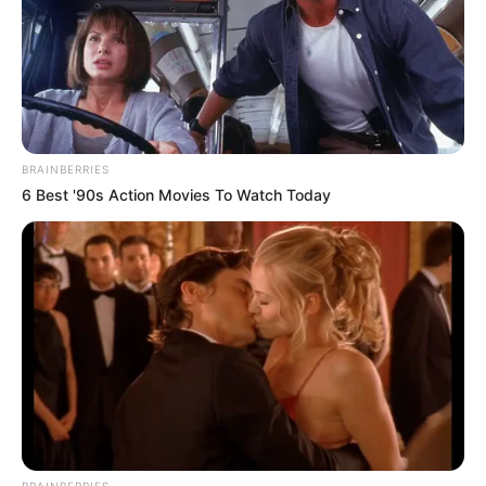
BRAINBERRIES
6 Best '90s Action Movies To Watch Today
Όλα τα κείμενα και οι εικόνες είναι πνευματική ιδιοκτησία του
ΝΙΚΟΛΑΟΣ ΑΝΑΞΙΜΑΝΔΡΟΣ. Aπαγορεύεται η αναπαραγωγή, η
αναδημοσίευση και η τροποποίησή τους χωρίς προηγούμενη
γραπτή άδεια του δημιουργού τους. Με επιφύλαξη κάθε νόμιμου
δικαιώματος. Διαβάστε την
Πολιτική Απορρήτου
του website πριν
να το χρησιμοποιήσετε, καθώς χρησιμοποιώντας το την
BRAINBERRIES