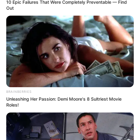
10 Epic Failures That Were Completely Preventable — Find
Out
ΑΛΕΞΑΝΔΡΟΣ ΖΕΥΣ Ο
ΕΙΜΑΣΤΕ ΣΤΗΝ ΤΕΛΙΚΗ
ΑΡΧΗΓΟΣ ΤΩΝ ΕΛ. Ο
ΕΥΘΕΙΑ.. ΕΙΝΑΙ ΕΔΩ.. ΕΙΝΑΙ
ΑΠΟΛΥΤΟΣ ΚΥΡΙΑΡΧΟΣ.
ΜΑΖΙ ΜΑΣ, ΜΑΣ
ΕΙΝΑΙ ΕΔΩ, ΕΙΝΑΙ...
ΠΡΟΣΤΑΤΕΥΟΥΝ ΚΑΙ...
ΕΒΡΑΙΟΙ ΚΑΙ ΕΠΑΝΑΣΤΑΣΕΙΣ….
Ο ΠΟΥ υπό έλεγχο:
παρατυπίες και
BRAINBERRIES
συγκρούσεις συμφερόντων
Unleashing Her Passion: Demi Moore's 8 Sultriest Movie
Roles!
Email address: