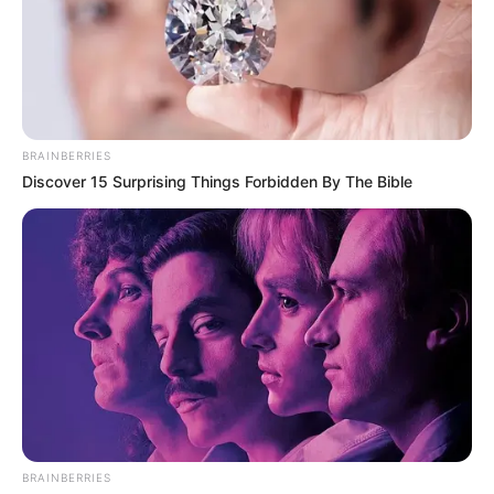
ΔΗΜΟΦΙΛΗ ΑΡΘΡΑ
BRAINBERRIES
Discover 15 Surprising Things Forbidden By The Bible
Το τέρας που ζει στις υπόγειες στοές
του Αγίου Όρους..
Σάββατο, 17 Σεπτεμβρίου 2022, 16:21
BRAINBERRIES