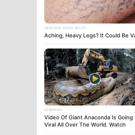
VARICOSE VEINS RELIEF
Aching, Heavy Legs? It Could Be V
HABERION
Video Of Giant Anaconda Is Going
Viral All Over The World. Watch