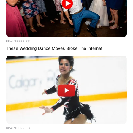
Το τέρας που ζει στις υπόγειες στοές
του Αγίου Όρους..
Σάββατο, 17 Σεπτεμβρίου 2022, 16:21
Το τέρας που ζει στις...
BRAINBERRIES
These Wedding Dance Moves Broke The Internet
Ο πόλεμος στην Ουκρανία
“Αντιεμβολιαστής,
περνάει στην πολύ
ρωσόφιλος, ψεκασμένος”: το
σημαντική αλλά και
τρίπτυχο του σύγχρονου
επικίνδυνη δεύτερη...
πολιτικού επαναστάτη.
BRAINBERRIES