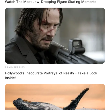
Watch The Most Jaw‑Dropping Figure Skating Moments
Πίσω στον Μεσαίωνα: Η ΕΕ
Οι ουκρανικές αντεπιθέσεις
χωρίς φθηνό ηλεκτρικό
και η ρωσική στρατηγική
ρεύμα, διολισθαίνει στη
που θυμίζει το Κουρσκ- Μια...
φτώχεια...
BRAINBERRIES
Hollywood's Inaccurate Portrayal of Reality - Take a Look
Inside!
ΛΙΓΑ ΛΟΓΙΑ ΓΙΑ ΜΕΝΑ
Πέμπτη, 22 Οκτωβρίου 2020, 20:06
ΓΕΙΑ ΣΑΣ….ΚΑΛΩΣ ΗΛΘΑΤΕ ΣΤΗΝ ΙΣΤΟΣΕΛΙΔΑ...