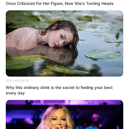
Once Criticized For Her Figure, Now She's Turning Heads
ΠΟΛΙΤΙΚΗ
ΣΗΜΑΝΤΙΚΕΣ ΕΙΔΗΣΕΙΣ
ΥΓΕΙΑ
ΤΟ ΣΚΑΙ ΤΑ ΕΡΙΞΕ ΣΤΗΝ ΚΥΒΕΡΝΗΣΗ ΓΙΑ
ΤΗΝ ΠΙΕΣΗ ΠΟΥ ΕΞΑΣΚΕΙ ΣΤΟΥΣ ΠΟΛΙΤΕΣ
ΟΣΟΝ ΑΦΟΡΑ ΤΟΝ ΕΜΒΟΛΙΑΣΜΟ.
ΤΟ ΕΙΔΑΜΕ ΚΑΙ ΑΥΤΟ. ΚΑΙ ΜΑΛΙΣΤΑ ΑΠΟ ΕΝΑ ΚΑΝΑΛΙ ΠΟΥ
ΤΑΣΣΕΤΑΙ ΠΑΝΤΑ ΥΠΕΡ ΤΩΝ ΚΥΒΕΡΝΗΤΙΚΩΝ ΓΡΑΜΜΩΝ. ΤΟ
ΣΚΑΙ ΤΑ ΕΡΙΞΕ ΣΤΗΝ ΚΥΒΕΡΝΗΣΗ ΓΙΑ ΤΗΝ ΠΙΕΣΗ...
CTA FAVORITE
Why this ordinary drink is the secret to feeling your best
every day
ΚΟΙΝΩΝΙΚΑ ΔΙΚΤΥΑ
FACEBOOK
ΑΡΈΣΕΙ