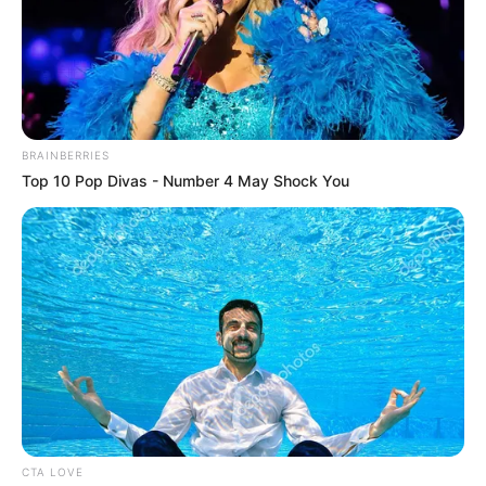
YOUTUBE
ΕΓΓΡΑΦΕΊΤΕ
EMAIL
ΑΚΟΛΟΥΘΉΣΤΕ
BRAINBERRIES
Top 10 Pop Divas - Number 4 May Shock You
CTA LOVE