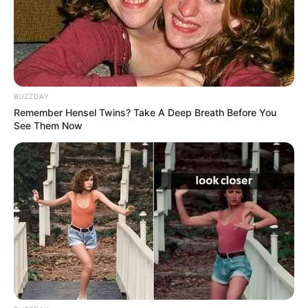
Μια σημαντική και δίκαιη
ΙΡΙΔΙΖΟΝΤΕΣ ΘΩΡΑΚΕΣ
ανάλυση της ομιλίας του
ΠΟΛΕΜΙΣΤΩΝ
Πούτιν.. Ο οποίος δεν...
ΑΝΤΑΝΑΚΛΟΥΝ ΤΟ ΦΩΣ ΣΤΟ
ΣΤΕΡΕΩΜΑ ΚΑΙ ΣΦΡΑΓΙΖΟΥΝ
ΤΗΝ ΝΥΧΤΑ.
BUZZDAY
Remember Hensel Twins? Take A Deep Breath Before You
See Them Now
Email address: