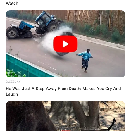
Watch
Η omertà της Covid
Πέμπτη, 29 Σεπτεμβρίου 2022, 19:54
Η omertà της Covid… “Αλλά...
BUZZDAY
He Was Just A Step Away From Death: Makes You Cry And
Laugh
Ο Υπόγειος Πόλεμος είναι
Κεντρικό Ισραηλιτικό
γεγονός.. Το κυνήγι είναι σε
Συμβούλιο: Αντιδρά για την
εξέλιξη
προαγωγή της Παγουτέλη
στην αντιπροεδρία του...