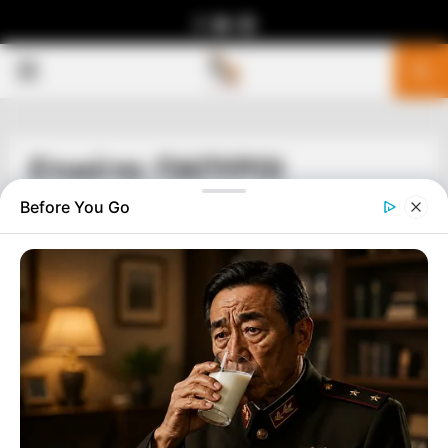
Facebook
Youtube
Telegram
PRIMARY
MENU
Ετικέτα: ΠΑΠΥΡΟΙ
Before You Go
ΔΙΕΘΝΗ
ΥΠΟΓΕΙΑ ΤΟΥΝΕΛ ΑΠΟ ΤΟ ΒΑΤΙΚΑΝΟ
ΜΕΧΡΙ ΤΑ ΙΕΡΟΣΟΛΥΜΑ ΜΗΚΟΥΣ 1500
ΜΙΛΙΩΝ
ΑΝΑΚΑΛΥΦΤΗΚΑΝ 1500 ΜΙΛΙΑ, ΥΠΟΓΕΙΑ ΤΟΥΝΕΛ ΑΠΟ ΤΟ
ΒΑΤΙΚΑΝΟ ΜΕΧΡΙ ΤΑ ΙΕΡΟΣΟΛΥΜΑ…… ΣΕ ΑΥΤΑ ΤΑ ΥΠΟΓΕΙΑ
ΤΟΥΝΕΛ ΤΟΥ ΒΑΤΙΚΑΝΟΥ ΒΡΕΘΗΚΕ ΠΕΡΙΣΣΟΤΕΡΟΣ ΧΡΥΣΟΣ
ΑΠΟ ΟΤΙ ΜΠΟΡΕΙ ΝΑ...