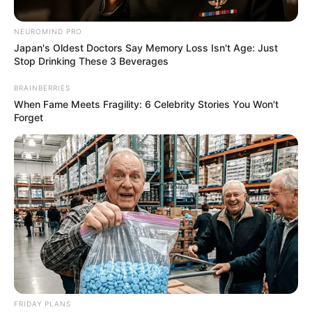
NEUROMIND PRO
ΚΟΙΝΩΝΙΚΑ ΔΙΚΤΥΑ
Japan's Oldest Doctors Say Memory Loss Isn't Age: Just
Stop Drinking These 3 Beverages
FACEBOOK
ΑΡΈΣΕΙ
BRAINBERRIES
When Fame Meets Fragility: 6 Celebrity Stories You Won't
Forget
YOUTUBE
ΕΓΓΡΑΦΕΊΤΕ
EMAIL
ΑΚΟΛΟΥΘΉΣΤΕ
FRIDAY PLANS