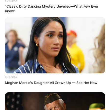
BUZZDAY
“Classic Dirty Dancing Mystery Unveiled—What Few Ever
Knew"
Όλα τα κείμενα και οι εικόνες είναι πνευματική ιδιοκτησία του
ΝΙΚΟΛΑΟΣ ΑΝΑΞΙΜΑΝΔΡΟΣ. Aπαγορεύεται η αναπαραγωγή, η
αναδημοσίευση και η τροποποίησή τους χωρίς προηγούμενη
γραπτή άδεια του δημιουργού τους. Με επιφύλαξη κάθε νόμιμου
δικαιώματος. Διαβάστε την
Πολιτική Απορρήτου
του website πριν
να το χρησιμοποιήσετε, καθώς χρησιμοποιώντας το την
αποδέχεστε. Ο ιστότοπος διατηρεί το δικαίωμα να τροποποιήσει
τους όρους χρήσης.
BUZZDAY
Επικοινωνήστε μαζί μας:
nikolaosgeor@gmail.com
Meghan Markle's Daughter All Grown Up — See Her Now!