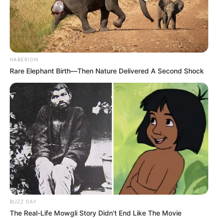
ΔΗΜΟΦΙΛΗ ΑΡΘΡΑ
HABERION
Rare Elephant Birth—Then Nature Delivered A Second Shock
Υγειονομικοί: Επιστολή-κόλαφος στην
BUZZ DAY
επέτειο των αναστολών..
The Real-Life Mowgli Story Didn't End Like The Movie