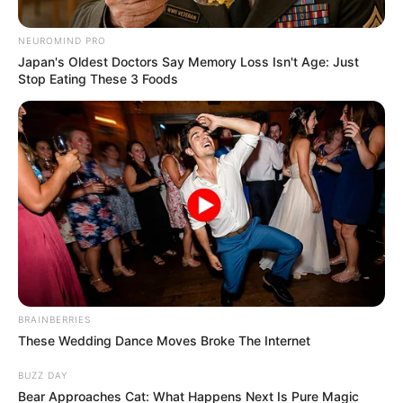
ΑΠΟΨΕΙΣ
NEUROMIND PRO
ΤΙ ΕΙΝΑΙ ΠΑΡΑΛΟΓΟ ΚΑΙ ΤΙ ΛΟΓΙΚΟ ΣΤΟΝ
Japan's Oldest Doctors Say Memory Loss Isn't Age: Just
Stop Eating These 3 Foods
ΚΟΣΜΟ ΑΥΤΟΝ;
ΤΙ ΕΙΝΑΙ ΠΑΡΑΛΟΓΟ ΚΑΙ ΤΙ ΛΟΓΙΚΟ ΣΤΟΝ ΚΟΣΜΟ ΑΥΤΟΝ;
ΚΑΛΟ ΕΙΝΑΙ ΝΑ ΠΡΟΣΠΑΘΗΣΟΥΜΕ ΝΑ ΑΝΑΡΩΤΗΘΟΥΜΕ
ΠΑΝΤΑ ΚΡΙΝΟΝΤΑΣ ΑΠΟ ΟΣΑ ΣΥΜΒΑΙΝΟΥΝ ΓΥΡΩ ΜΑΣ,
ΑΛΛΑ ΚΥΡΙΩΣ ΑΠΟ...
ΚΟΙΝΩΝΙΚΑ ΔΙΚΤΥΑ
BRAINBERRIES
FACEBOOK
ΑΡΈΣΕΙ
These Wedding Dance Moves Broke The Internet
YOUTUBE
ΕΓΓΡΑΦΕΊΤΕ
BUZZ DAY
Bear Approaches Cat: What Happens Next Is Pure Magic