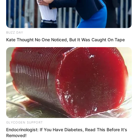
BUZZ DAY
Kate Thought No One Noticed, But It Was Caught On Tape
ΣΠΑΜΕ ΤΟ ΜΑΤΡΙΞ – ΤΟ ΒΙΒΛΙΟ
GLYCOGEN SUPPORT
Endocrinologist: If You Have Diabetes, Read This Before It's
Removed!