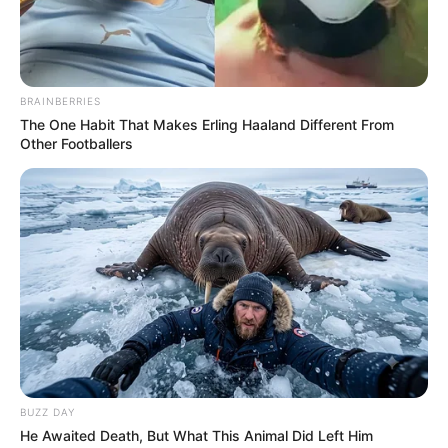
εμβολιασμένων με αίμα...
στην πιο επικίνδυνη...
BRAINBERRIES
The One Habit That Makes Erling Haaland Different From
Other Footballers
Πόσο πιο χαμηλά θα πέσει
η «Δικαιοσύνη»;
Τρίτη, 5 Ιουλίου 2022, 10:01
Σχόλια Αναξίμανδρου: Πόσο πιο χαμηλά...
BUZZ DAY
He Awaited Death, But What This Animal Did Left Him