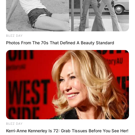
BUZZ DAY
Photos From The 70s That Defined A Beauty Standard
Όλα τα κείμενα και οι εικόνες είναι πνευματική ιδιοκτησία του
ΝΙΚΟΛΑΟΣ ΑΝΑΞΙΜΑΝΔΡΟΣ. Aπαγορεύεται η αναπαραγωγή, η
BUZZ DAY
αναδημοσίευση και η τροποποίησή τους χωρίς προηγούμενη
Kerri-Anne Kennerley Is 72: Grab Tissues Before You See Her!
γραπτή άδεια του δημιουργού τους. Με επιφύλαξη κάθε νόμιμου