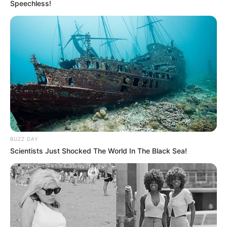
Speechless!
Άρθρο-κόλαφος των New
Κορυφαίος επιστήμονας του
York Times για τις
κλίματος καταδικάζει τον
υποκλοπές στην Ελλάδα –
“γκεμπελικό” συναγερμό για
“Η...
το κλίμα
BUZZ DAY
Scientists Just Shocked The World In The Black Sea!
ΑΙΤΗΜΑ ΑΠΑΓΟΡΕΥΣΗΣ
Αφαίρεση εμφυτεύματος και
ΣΤΗΝ ΔΕΗ Α.Ε ΝΑ ΠΡΟΒΕΙ ΣΕ
βιοτσιπ από τις δυνάμεις
ΔΙΑΚΟΠΗ ΗΛΕΚΤΡΟΔΟΤΗΣΗΣ
του φωτός
Email address: