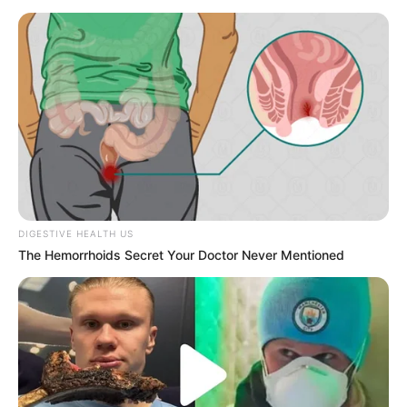
Παρασκευή, 2 Σεπτεμβρίου 2022, 15:39
Υγειονομικοί: Επιστολή-κόλαφος στην επέτειο των...
REINER FUELLMICH ΓΙΑ ΤΗΝ
Η Εκδικητική μανία της
ΝΥΡΕΜΒΕΡΓΗ 2: «ΣΕ 2 ΕΩΣ 3
κυβέρνησης Μητσοτάκη
ΕΒΔΟΜΑΔΕΣ, ΘΑ...
εναντίον αυτού που έβγαλε
την αλήθεια...
DIGESTIVE HEALTH US
The Hemorrhoids Secret Your Doctor Never Mentioned
ΗΠΑ: Ο Αμερικανικός
Ο Τραμπ αποκαλύπτει τον
Ερυθρός Σταυρός πιάστηκε
μεγαλύτερο φόβο του,
να αναμειγνύει αίμα
προειδοποιεί «Βρισκόμαστε