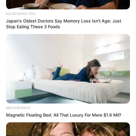
ΤΙ ΣΗΜΑΙΝΕΙ ΠΕΔΙΟ ΕΝΣΑΡΚΩΣΕΩΝ
ΟΤΑΝ ΣΥΝΕΙΔΗΤΟΠΟΙΗΣΕΙΣ ΑΚΡΙΒΩΣ ΤΙ ΣΗΜΑΙΝΕΙ ΠΕΔΙΟ
NEUROMIND PRO
Japan's Oldest Doctors Say Memory Loss Isn't Age: Just
ΕΝΣΑΡΚΩΣΕΩΝ, ΟΤΙ ΕΝΑ ΤΕΤΟΙΟ ΕΙΝΑΙ Η ΓΗ ΜΑΣ… ΤΟΝ ΛΟΓΟ
Stop Eating These 3 Foods
ΠΟΥ ΔΙΑΜΟΡΦΩΘΗΚΕ ΣΕ ΠΕΔΙΟ ΕΝΣΑΡΚΩΣΕΩΝ,ΤΙ ΣΗΜΑΙΝΕΙ
ΕΝΣΑΡΚΩΣΗ ΜΙΑΣ ΨΥΧΗΣ…...
ΚΟΙΝΩΝΙΚΑ ΔΙΚΤΥΑ
FACEBOOK
ΑΡΈΣΕΙ
YOUTUBE
ΕΓΓΡΑΦΕΊΤΕ
BRAINBERRIES
EMAIL
ΑΚΟΛΟΥΘΉΣΤΕ
Magnetic Floating Bed: All That Luxury For Mere $1.6 Mil?