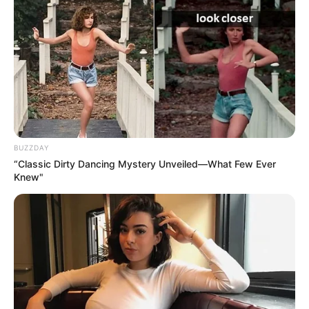
Δεν χρωστάμε σε κανέναν,
Η επιστήμη θα πρέπει να
αυτοί χρωστούν σε εμάς τα
ανήκει στους ανθρώπους και
πάντα
όχι στο Νταβός...
BUZZDAY
“Classic Dirty Dancing Mystery Unveiled—What Few Ever
Knew"
ΓΙΑΤΙ ΑΠΟΦΑΣΗΣΑ ΝΑ
ΠΟΙΟΣ ΣΚΟΤΩΣΕ ΤΟΝ
ΓΡΑΨΩ
ΚΑΠΟΔΙΣΤΡΙΑ;;[Η δολοφονία
του Καποδίστρια – Ποιοι
ήταν οι πραγματικοί...