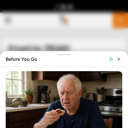
Facebook
Youtube
Telegram
PRIMARY
MENU
Ετικέτα: ΠΕΔΙΟ
Before You Go
ΥΓΕΙΑ
ΠΟΣΟ ΔΥΣΚΟΛΟ ΕΙΝΑΙ ΝΑ ΕΙΣΑΙ
ΑΝΘΡΩΠΟΣ ΣΗΜΕΡΑ
ΠΟΣΟ ΔΥΣΚΟΛΟ ΕΙΝΑΙ ΝΑ ΕΙΣΑΙ ΑΝΘΡΩΠΟΣ ΣΗΜΕΡΑ ΚΑΙ ΤΙ
ΣΧΕΣΗ ΕΧΕΙ ΑΥΤΟ ΜΕ ΤΟΝ ΚΑΘΕ ΙΟ ΠΟΥ
ΑΝΤΙΜΕΤΩΠΙΖΟΥΜΕ……. ΠΑΜΕ ΝΑ ΔΟΥΜΕ ΜΑΖΙ ΤΙ ΕΙΠΕ ΣΕ...
ΥΠΕΡΒΑΤΙΚΟ