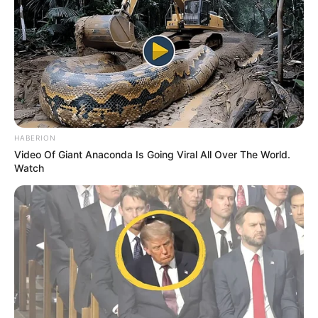
HABERION
Video Of Giant Anaconda Is Going Viral All Over The World.
Watch
Όλα τα κείμενα και οι εικόνες είναι πνευματική ιδιοκτησία του
ΝΙΚΟΛΑΟΣ ΑΝΑΞΙΜΑΝΔΡΟΣ. Aπαγορεύεται η αναπαραγωγή, η
αναδημοσίευση και η τροποποίησή τους χωρίς προηγούμενη
γραπτή άδεια του δημιουργού τους. Με επιφύλαξη κάθε νόμιμου
δικαιώματος. Διαβάστε την
Πολιτική Απορρήτου
του website πριν
να το χρησιμοποιήσετε, καθώς χρησιμοποιώντας το την
αποδέχεστε. Ο ιστότοπος διατηρεί το δικαίωμα να τροποποιήσει
τους όρους χρήσης.