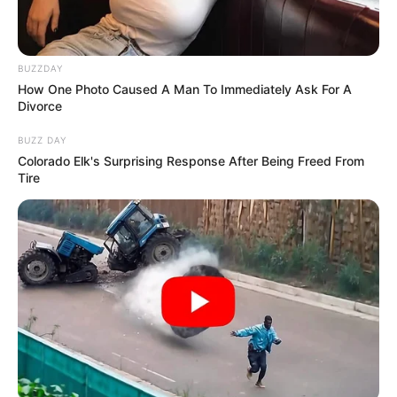
BUZZDAY
How One Photo Caused A Man To Immediately Ask For A
Divorce
BUZZ DAY
Colorado Elk's Surprising Response After Being Freed From
Tire
Υγειονομικοί: Επιστολή-κόλαφος στην
επέτειο των αναστολών..
Παρασκευή, 2 Σεπτεμβρίου 2022, 15:39
Υγειονομικοί: Επιστολή-κόλαφος στην επέτειο των...