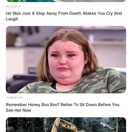
REINER FUELLMICH ΓΙΑ ΤΗΝ
Η Εκδικητική μανία της
BUZZDAY
ΝΥΡΕΜΒΕΡΓΗ 2: «ΣΕ 2 ΕΩΣ 3
κυβέρνησης Μητσοτάκη
He Was Just A Step Away From Death: Makes You Cry And
ΕΒΔΟΜΑΔΕΣ, ΘΑ...
εναντίον αυτού που έβγαλε
την αλήθεια...
Laugh
ΗΠΑ: Ο Αμερικανικός
Ο Τραμπ αποκαλύπτει τον
Ερυθρός Σταυρός πιάστηκε
μεγαλύτερο φόβο του,
να αναμειγνύει αίμα
προειδοποιεί «Βρισκόμαστε
εμβολιασμένων με αίμα...
στην πιο επικίνδυνη...
HABERION
Email address:
Remember Honey Boo Boo? Better To Sit Down Before You
See Her Now