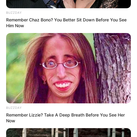
ΔΗΜΟΦΙΛΗ ΑΡΘΡΑ
BUZZDAY
Remember Chaz Bono? You Better Sit Down Before You See
Him Now
Ο ΠΟΥ υπό έλεγχο: παρατυπίες και
συγκρούσεις συμφερόντων
BUZZDAY
Κυριακή, 2 Οκτωβρίου 2022, 12:14
Remember Lizzie? Take A Deep Breath Before You See Her
Now
Ο ΠΟΥ υπό έλεγχο: παρατυπίες...