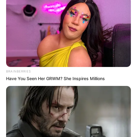
Πόσο πιο χαμηλά θα πέσει
η «Δικαιοσύνη»;
Τρίτη, 5 Ιουλίου 2022, 10:01
Σχόλια Αναξίμανδρου: Πόσο πιο χαμηλά...
BRAINBERRIES
Have You Seen Her GRWM? She Inspires Millions
Άρθρο-κόλαφος των New
Κορυφαίος επιστήμονας του
York Times για τις
κλίματος καταδικάζει τον
υποκλοπές στην Ελλάδα –
“γκεμπελικό” συναγερμό για
“Η...
το κλίμα