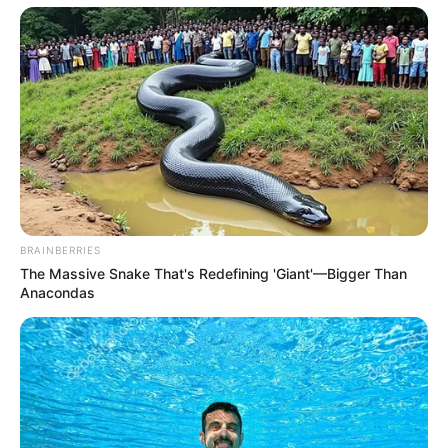
Τι είναι το Blockchain του...
ΤΑ ΜΑΤΙΑ ΜΑΣ ΚΑΙ ΤΑ
Ανοιχτή επιστολή
..ΑΥΤΙΑ ΜΑΣ ΣΤΗΝ
υγειονομικών προς Πλεύρη:
ΓΕΡΜΑΝΙΑ… ΤΙ ΕΙΝΑΙ ΠΟΛΥ...
Να επιστρέψουμε στη
δουλειά μας – Οι...
BRAINBERRIES
The Massive Snake That's Redefining 'Giant'—Bigger Than
Anacondas
ΝΙΚΟΣ ΑΝΤΩΝΙΑΔΗΣ: Η
Μια μάζωξη με μήνυμα από
ΕΠΙΣΤΟΛΗ ΠΑΡΑΙΤΗΣΗΣ ΜΟΥ
Φρυκτωρίες
ΑΠΟ ΤΗ ΝΟΜΙΚΗ
ΕΚΠΡΟΣΩΠΗΣΗ ΤΟΥ