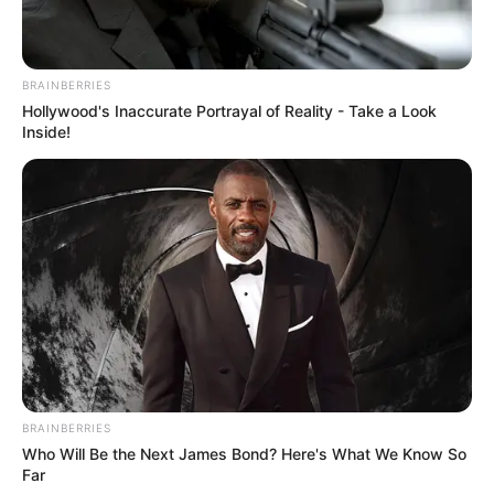
ΑΙΤΗΜΑ ΑΠΑΓΟΡΕΥΣΗΣ
Αφαίρεση εμφυτεύματος και
ΣΤΗΝ ΔΕΗ Α.Ε ΝΑ ΠΡΟΒΕΙ ΣΕ
βιοτσιπ από τις δυνάμεις
ΔΙΑΚΟΠΗ ΗΛΕΚΤΡΟΔΟΤΗΣΗΣ
του φωτός
BRAINBERRIES
Hollywood's Inaccurate Portrayal of Reality - Take a Look
Inside!
Τι είναι το Blockchain του κβαντικού
BRAINBERRIES
χρηματοοικονομικού συστήματος (QFS);
Who Will Be the Next James Bond? Here's What We Know So
Πέμπτη, 22 Σεπτεμβρίου 2022, 20:36
Far