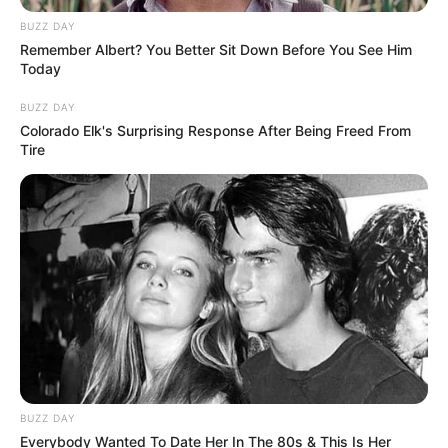
BUZZ DAY
Remember Albert? You Better Sit Down Before You See Him
Today
BUZZ DAY
Colorado Elk's Surprising Response After Being Freed From
Tire
Το τέρας που ζει στις υπόγειες στοές
του Αγίου Όρους..
Σάββατο, 17 Σεπτεμβρίου 2022, 16:21
Το τέρας που ζει στις...
BUZZ DAY
Everybody Wanted To Date Her In The 80s & This Is Her