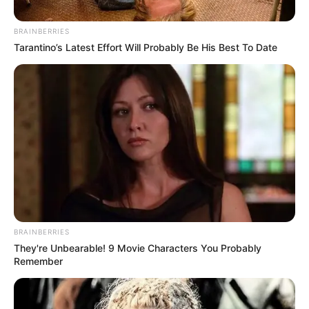
ΔΙΕΘΝΗ
BRAINBERRIES
«Θα καθαρίσω τον βόθρο των
Tarantino’s Latest Effort Will Probably Be His Best To Date
φαρμακευτικών, ο Fauci θα μπει
φυλακή» – Ρόμπερτ Κέννεντι τζούνιορ
Τρόμο σε Pfizer, Moderna, AstraZeneca προκαλεί ο Kennedy
– «Θα καθαρίσω τον βόθρο των φαρμακευτικών, ο Fauci θα
μπει φυλακή»… Η επιρροή του Robert Kennedy...
BRAINBERRIES
They're Unbearable! 9 Movie Characters You Probably
Remember