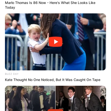
Marlo Thomas Is 86 Now - Here's What She Looks Like
Today
ΕΒΡΑΙΟΙ ΚΑΙ ΕΠΑΝΑΣΤΑΣΕΙΣ….
Ο ΠΟΥ υπό έλεγχο:
παρατυπίες και
συγκρούσεις συμφερόντων
Email address:
BUZZ DAY
Kate Thought No One Noticed, But It Was Caught On Tape