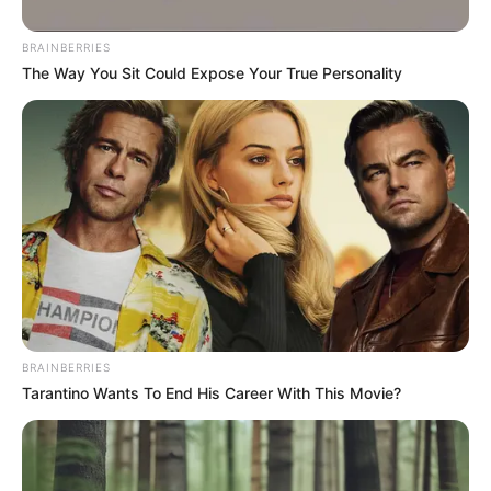
BRAINBERRIES
The Way You Sit Could Expose Your True Personality
ΑΠΟΨΕΙΣ
ΥΓΕΙΑ
Εμβόλια ή στρατιωτική αναδυόμενη
τεχνολογία;
Η σκιώδης γραμμή μεταξύ του Υπουργείου Άμυνας και των
Φαρμακευτικών Εταιρειών.. Εμβόλια ή στρατιωτική
αναδυόμενη τεχνολογία; Θα έτρεχαν τόσο πρόθυμα οι
άνθρωποι στα κέντρα εμβολιασμού...
BRAINBERRIES
Tarantino Wants To End His Career With This Movie?