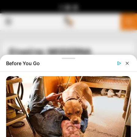
Facebook
Youtube
Telegram
PRIMARY
MENU
Ετικέτα: MODERNA
Before You Go