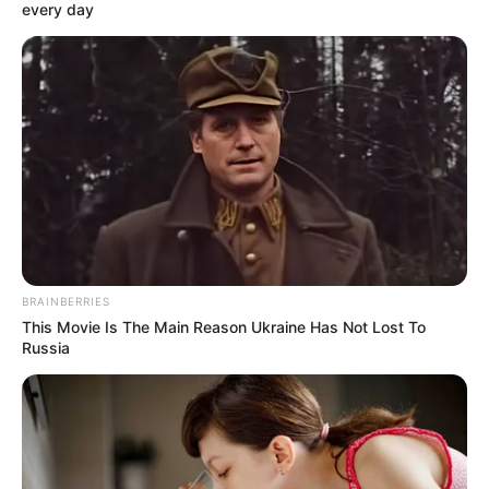
every day
BRAINBERRIES
ΔΙΕΘΝΗ
This Movie Is The Main Reason Ukraine Has Not Lost To
Συνελήφθη ο Διευθύνων Σύμβουλος της
Russia
Moderna από τις Ειδικές Δυνάμεις των
ΗΠΑ
Συνελήφθη ο Διευθύνων Σύμβουλος της Moderna από τις
Ειδικές Δυνάμεις των ΗΠΑ.. Στις 30 Οκτωβρίου οι Ειδικές