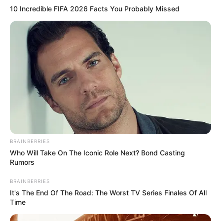
10 Incredible FIFA 2026 Facts You Probably Missed
ΡΟΗ ΤΩΝ ΑΡΘΡΩΝ
ΣΗΜΑΝΤΙΚΕΣ ΕΙΔΗΣΕΙΣ
Ο Covid τελείωσε και η αγορά το ξέρει.
Ο Covid τελείωσε και η αγορά το ξέρει. Pfizer στους
επενδυτές της: «Τα πράγματα δεν πάνε καλά! Πρέπει να
αποκαλύψουμε τα πραγματικά στοιχεία για τα εμβόλια»....
BRAINBERRIES
Who Will Take On The Iconic Role Next? Bond Casting
Rumors
BRAINBERRIES
It's The End Of The Road: The Worst TV Series Finales Of All
Time