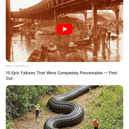
ΔΙΕΘΝΗ
ΡΟΗ ΤΩΝ ΑΡΘΡΩΝ
Η Big Pharma σύντομα θα υποβληθεί σε
μήνυση
Η Big Pharma σύντομα θα υποβληθεί σε μήνυση. Επί του
παρόντος, υπάρχει ένας τεράστιος όγκος αδιάψευστων
στοιχείων που αποδεικνύουν κατηγορηματικά ότι οι
BRAINBERRIES
μεγάλοι Αμερικανοί φαρμακευτικοί...
10 Epic Failures That Were Completely Preventable — Find
Out