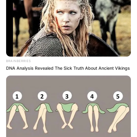
ΑΠΟΨΕΙΣ
ΥΓΕΙΑ
TOP SECRET: ΕΧΟΥΝ ΕΓΚΡΙΝΕΙ ΟΙ
ΡΥΘΜΙΣΤΙΚΕΣ ΑΡΧΕΣ ΕΝΑΝ ΔΟΥΡΕΙΟ
ΙΠΠΟ;;;
TOP SECRET: ΕΧΟΥΝ ΕΓΚΡΙΝΕΙ ΟΙ ΡΥΘΜΙΣΤΙΚΕΣ ΑΡΧΕΣ ΕΝΑΝ
BRAINBERRIES
ΔΟΥΡΕΙΟ ΙΠΠΟ;;; Ο ΦΑΚΕΛΟΣ ΤΩΝ ΓΟΝΙΔΙΩΝ ΤΟΥ ΕΜΒΟΛΙΟΥ…
DNA Analysis Revealed The Sick Truth About Ancient Vikings
ΤΙ ΣΗΜΑΙΝΕΙ ΑΥΤΟ ΓΙΑ ΤΑ ΔΙΣΕΚΑΤΟΜΜΥΡΙΑ ΠΟΥ ΕΚΑΝΑΝ
ΤΟ...