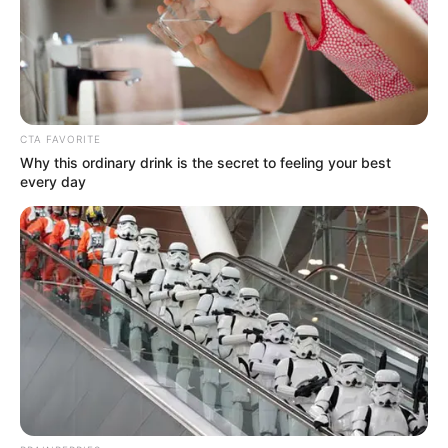
Δυνάμεις των ΗΠΑ συνέλαβαν τον διευθύνοντα σύμβουλο
της...
CTA FAVORITE
Why this ordinary drink is the secret to feeling your best
every day
ΡΟΗ ΤΩΝ ΑΡΘΡΩΝ
ΥΓΕΙΑ
Ποιος ανήκει σε ποιον; Ένα άρθρο που αν
αποφασίσετε να το διαβάσετε δεν έχει
επιστροφή