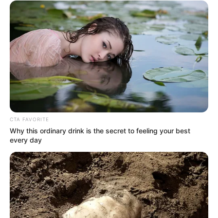
Σελιδοποίηση
1
2
άρθρων
ΚΟΙΝΩΝΙΚΑ ΔΙΚΤΥΑ
FACEBOOK
ΑΡΈΣΕΙ
CTA FAVORITE
YOUTUBE
ΕΓΓΡΑΦΕΊΤΕ
Why this ordinary drink is the secret to feeling your best
every day
EMAIL
ΑΚΟΛΟΥΘΉΣΤΕ