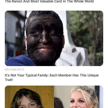
The Rarest And Most Valuable Card In The Whole World
Η Moderna μηνύει τους αντιπάλους της
της Big Pharma για τις
πατέντες εμβολίων
Η Moderna μηνύει τους αντιπάλους της της Big Pharma για
τις πατέντες εμβολίων.. Τι γίνεται αλήθεια με την Big
Pharma;;; Τι έπαθαν ξαφνικά και “αλληλοσκοτώνονται”;;
Αυτοί...
BRAINBERRIES
It's Not Your Typical Family: Each Member Has This Unique
Trait!