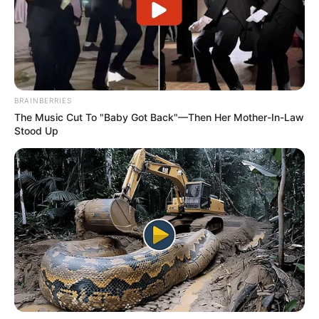
BRAINBERRIES
The Music Cut To "Baby Got Back"—Then Her Mother-In-Law
Stood Up
Όλα τα κείμενα και οι εικόνες είναι πνευματική ιδιοκτησία του
ΝΙΚΟΛΑΟΣ ΑΝΑΞΙΜΑΝΔΡΟΣ. Aπαγορεύεται η αναπαραγωγή, η
αναδημοσίευση και η τροποποίησή τους χωρίς προηγούμενη
γραπτή άδεια του δημιουργού τους. Με επιφύλαξη κάθε νόμιμου
δικαιώματος. Διαβάστε την
Πολιτική Απορρήτου
του website πριν
να το χρησιμοποιήσετε, καθώς χρησιμοποιώντας το την
αποδέχεστε. Ο ιστότοπος διατηρεί το δικαίωμα να τροποποιήσει
τους όρους χρήσης.
Επικοινωνήστε μαζί μας:
nikolaosgeor@gmail.com