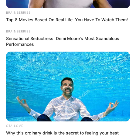
BRAINBERRIES
Top 8 Movies Based On Real Life. You Have To Watch Them!
BRAINBERRIES
Sensational Seductress: Demi Moore's Most Scandalous
Performances
ΣΗΜΑΝΤΙΚΕΣ ΕΙΔΗΣΕΙΣ
Ο CEO της Moderna κρεμάστηκε στο
GITMO
Ο CEO της Moderna κρεμάστηκε στο GITMO.. Της εκτέλεσης
προηγήθηκε στρατιωτικό δικαστήριο το οποίο και τον
καταδίκασε για εγκλήματα κατά της ανθρωπότητας.. Μια
είδηση με...
CTA LOVE
Why this ordinary drink is the secret to feeling your best