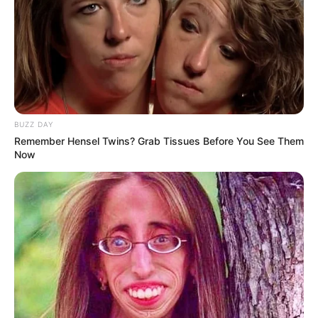
ΕΒΡΑΙΟΙ ΚΑΙ ΕΠΑΝΑΣΤΑΣΕΙΣ….
Ο ΠΟΥ υπό έλεγχο:
παρατυπίες και
συγκρούσεις συμφερόντων
BUZZ DAY
Email address:
Remember Hensel Twins? Grab Tissues Before You See Them
Now