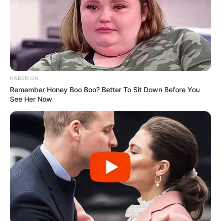
σημαντική αλλά και
τρίπτυχο του σύγχρονου
επικίνδυνη δεύτερη...
πολιτικού επαναστάτη.
HABERION
Remember Honey Boo Boo? Better To Sit Down Before You
Πίσω στον Μεσαίωνα: Η ΕΕ
Οι ουκρανικές αντεπιθέσεις
See Her Now
χωρίς φθηνό ηλεκτρικό
και η ρωσική στρατηγική
ρεύμα, διολισθαίνει στη
που θυμίζει το Κουρσκ- Μια...
φτώχεια...