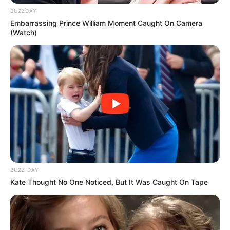
BUZZDAY
Embarrassing Prince William Moment Caught On Camera
(Watch)
ΛΙΓΑ ΛΟΓΙΑ ΓΙΑ ΜΕΝΑ
Πέμπτη, 22 Οκτωβρίου 2020, 20:06
ΓΕΙΑ ΣΑΣ….ΚΑΛΩΣ ΗΛΘΑΤΕ ΣΤΗΝ ΙΣΤΟΣΕΛΙΔΑ...
ΑΛΕΞΑΝΔΡΟΣ ΖΕΥΣ Ο
ΕΙΜΑΣΤΕ ΣΤΗΝ ΤΕΛΙΚΗ
ΑΡΧΗΓΟΣ ΤΩΝ ΕΛ. Ο
ΕΥΘΕΙΑ.. ΕΙΝΑΙ ΕΔΩ.. ΕΙΝΑΙ
BUZZ DAY
ΑΠΟΛΥΤΟΣ ΚΥΡΙΑΡΧΟΣ.
ΜΑΖΙ ΜΑΣ, ΜΑΣ
Kate Thought No One Noticed, But It Was Caught On Tape
ΕΙΝΑΙ ΕΔΩ, ΕΙΝΑΙ...
ΠΡΟΣΤΑΤΕΥΟΥΝ ΚΑΙ...