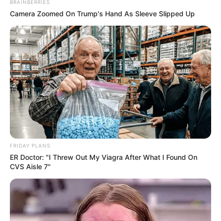
BRAINBERRIES
Camera Zoomed On Trump's Hand As Sleeve Slipped Up
Το τέρας που ζει στις υπόγειες στοές
του Αγίου Όρους..
Σάββατο, 17 Σεπτεμβρίου 2022, 16:21
Το τέρας που ζει στις...
FRIDAY PLANS
ER Doctor: "I Threw Out My Viagra After What I Found On
CVS Aisle 7"
Ο πόλεμος στην Ουκρανία
“Αντιεμβολιαστής,
περνάει στην πολύ
ρωσόφιλος, ψεκασμένος”: το