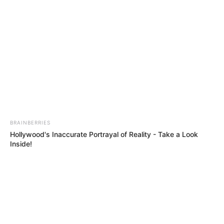
BRAINBERRIES
Hollywood's Inaccurate Portrayal of Reality - Take a Look
Inside!
ΣΠΑΜΕ ΤΟ ΜΑΤΡΙΞ – ΤΟ ΒΙΒΛΙΟ