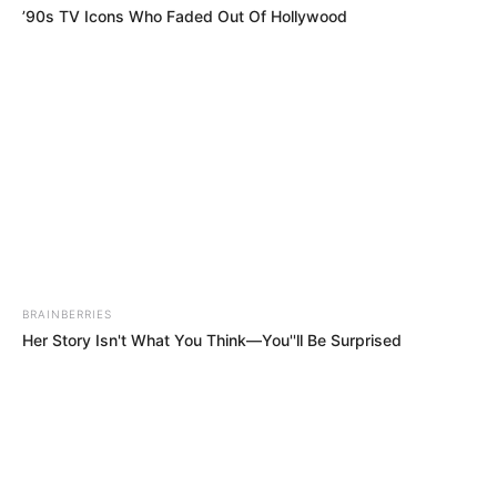
ΗΠΑ
προπαγάνδας της
’90s TV Icons Who Faded Out Of Hollywood
κυβέρνησης Μπάιντεν για
την...
Email address:
BRAINBERRIES
Her Story Isn't What You Think—You''ll Be Surprised