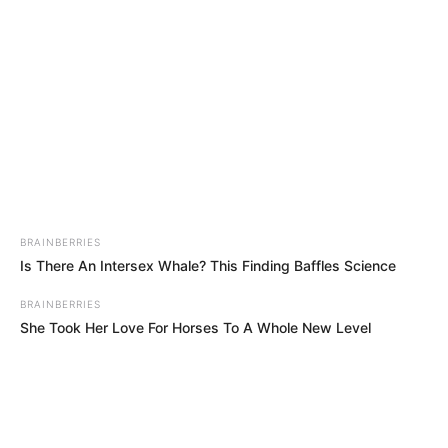
Διέρρευσε η κρίσιμη
Μια σημαντική και δίκαιη
συμφωνία ΕΕ – Pfizer
ανάλυση της ομιλίας του
Πούτιν.. Ο οποίος δεν...
BRAINBERRIES
Is There An Intersex Whale? This Finding Baffles Science
BRAINBERRIES
She Took Her Love For Horses To A Whole New Level
ΙΡΙΔΙΖΟΝΤΕΣ ΘΩΡΑΚΕΣ ΠΟΛΕΜΙΣΤΩΝ
ΑΝΤΑΝΑΚΛΟΥΝ ΤΟ ΦΩΣ ΣΤΟ ΣΤΕΡΕΩΜΑ
ΚΑΙ ΣΦΡΑΓΙΖΟΥΝ ΤΗΝ ΝΥΧΤΑ.