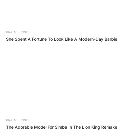
Συνέντευξη Alexander Dugin σχολιάζοντας
τον λόγο Πούτιν: Είναι η έναρξη της
Νικηφόρας...
Κυριακή, 2 Οκτωβρίου 2022, 13:05
BRAINBERRIES
Συνέντευξη Alexander Dugin σχολιάζοντας τον...
She Spent A Fortune To Look Like A Modern-Day Barbie
ΕΠΕΙΓΟΝ: Στην απόφαση
Έρχεται το μεγαλύτερο κραχ
ΑΠΑΓΟΡΕΥΣΗΣ rapid test από
στη σύγχρονη Ιστορία
τον Ε.Ο.Φ αναγράφεται
καθαρά ότι...
BRAINBERRIES
The Adorable Model For Simba In The Lion King Remake