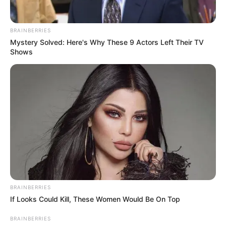
BRAINBERRIES
Mystery Solved: Here's Why These 9 Actors Left Their TV
Shows
Η Ρωσία κινητοποίησε το πυρηνικό
υποβρύχιο «K-329 Belgorod» για να
δοκιμάσει την...
Δευτέρα, 3 Οκτωβρίου 2022, 12:38
Η Ρωσία κινητοποίησε το πυρηνικό...
BRAINBERRIES
If Looks Could Kill, These Women Would Be On Top
BRAINBERRIES
ΕΠΙΚΟΙΝΩΝΙΑ ΑΝΩΘΕΝ. ΠΩΣ
Από το 1867 ξέρουν ότι η