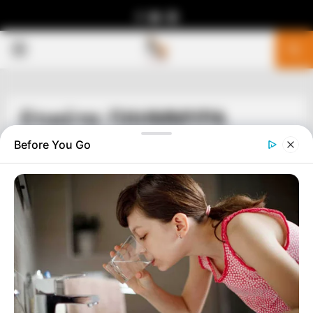
Facebook
Youtube
Telegram
PRIMARY
MENU
Ετικέτα: ΠΛΗΜΜΥΡΑ
Before You Go
ΔΙΕΘΝΗ
ΥΠΟΘΑΛΑΣΣΙΝΗ ΑΡΕΝΑ ΟΠΟΥ ΣΥΜΒΟΛΑ
ΚΑΙ ΜΟΧΘΗΡΕΣ ΠΑΡΑΣΤΑΣΕΙΣ
ΑΠΟΚΑΘΗΛΩΘΗΚΑΝ.
ΓΡΑΦΕΙ Ο ΓΕΩΡΓΙΟΣ ΤΣΟΠΑΝΙΔΗΣ <<ΜΕΣ ΤΗΝ ΑΠΛΟΧΩΡΗ
ΑΓΚΑΛΙΑ ΣΤΟΝ ΒΥΘΟ ΤΩΝ ΘΑΥΜΑΤΩΝ ΤΟ ΒΛΕΜΜΑ ΕΓΙΝΕ
ΚΑΘΑΡΙΟ. ΟΙ ΜΑΚΡΙΝΕΣ ΑΠΟΣΤΑΣΕΙΣ ΑΠ’ ΤΟΝ ΛΟΦΟ ΤΩΝ
ΚΟΡΡΑΛΙΩΝ ΩΣ...