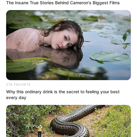
ΓΙΝΕΤΑΙ. ΟΔΗΓΙΕΣ ΓΙΑ
Ελλάδα έχει πολύ πετρέλαιο
The Insane True Stories Behind Cameron's Biggest Films
ΑΡΧΑΡΙΟΥΣ ΑΛΛΑ ΚΑΙ
σύμφωνα με...
ΣΥΜΒΟΥΛΕΣ ΓΙΑ
ΠΡΟΧΩΡΗΜΕΝΟΥΣ.
Η Moderna μηνύει τους
Η omertà της Covid
αντιπάλους της της Big
Pharma για τις
πατέντες εμβολίων
CTA FAVORITE
Why this ordinary drink is the secret to feeling your best
every day