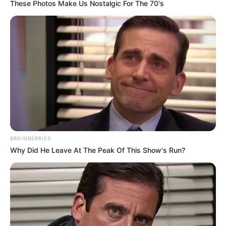
These Photos Make Us Nostalgic For The 70's
Συνέντευξη Alexander Dugin
ΕΠΕΙΓΟΝ: Στην απόφαση
σχολιάζοντας τον λόγο
ΑΠΑΓΟΡΕΥΣΗΣ rapid test από
Πούτιν: Είναι η έναρξη της
τον Ε.Ο.Φ αναγράφεται
Νικηφόρας...
καθαρά ότι...
Email address:
BRAINBERRIES
Why Did He Leave At The Peak Of This Show's Run?