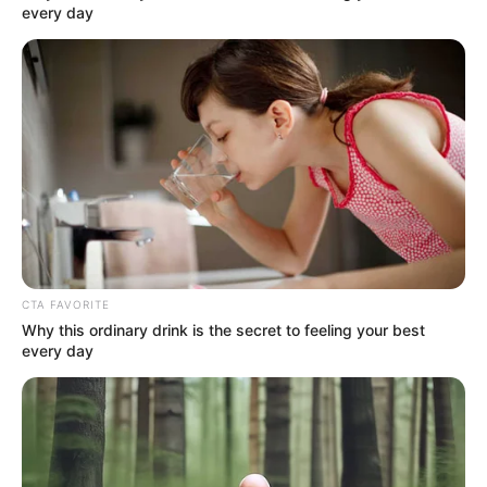
every day
ΔΙΕΘΝΗ
ΡΟΗ ΤΩΝ ΑΡΘΡΩΝ
ΣΗΜΑΝΤΙΚΕΣ ΕΙΔΗΣΕΙΣ
Η Αλήθεια ανατέλλει σαν Φοίνικας από
τις στάχτες της
Η Αλήθεια ανατέλλει σαν Φοίνικας από τις στάχτες της. Σε
ελάχιστο χρόνο θα αρχίσει να το βλέπει ο κόσμος. Να είστε
ήρεμοι. Ξέρουμε βαθιά μέσα...
CTA FAVORITE
Why this ordinary drink is the secret to feeling your best
every day