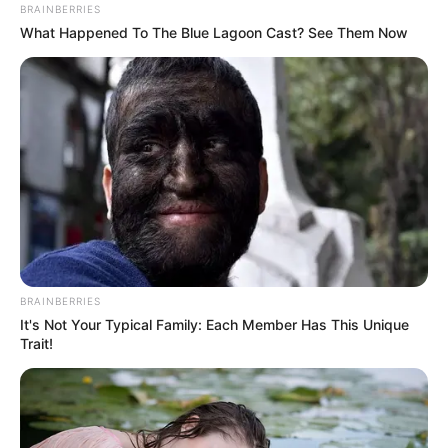
BRAINBERRIES
ΑΚΟΛΟΥΘΕΙ ΕΝΑ ΥΠΕΡΟΧΟ ΚΕΙΜΕΝΟ ΤΟ ΟΠΟΙΟ
What Happened To The Blue Lagoon Cast? See Them Now
ΑΠΕΥΘΥΝΕΤΑΙ ΜΟΝΟ ΣΕ ΕΛΛΑΝΙΕΣ ΨΥΧΕΣ. ΜΟΝΟ ΣΕ
ΦΩΤΕΙΝΟΥΣ ΑΝΘΡΩΠΟΥΣ. ΠΟΥ ΔΙΑΒΑΖΟΝΤΑΣ ΤΟ ΘΑ
ΝΟΙΩΣΟΥΝ ΟΛΑ ΑΥΤΑ ΤΑ ΣΥΝΑΙΣΘΗΜΑΤΑ ΠΟΥ...
ΚΟΙΝΩΝΙΚΑ ΔΙΚΤΥΑ
FACEBOOK
ΑΡΈΣΕΙ
YOUTUBE
ΕΓΓΡΑΦΕΊΤΕ
BRAINBERRIES
It's Not Your Typical Family: Each Member Has This Unique
Trait!
EMAIL
ΑΚΟΛΟΥΘΉΣΤΕ