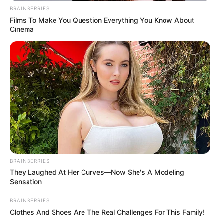
BRAINBERRIES
Films To Make You Question Everything You Know About
Cinema
Όλα τα κείμενα και οι εικόνες είναι πνευματική ιδιοκτησία του
ΝΙΚΟΛΑΟΣ ΑΝΑΞΙΜΑΝΔΡΟΣ. Aπαγορεύεται η αναπαραγωγή, η
αναδημοσίευση και η τροποποίησή τους χωρίς προηγούμενη
γραπτή άδεια του δημιουργού τους. Με επιφύλαξη κάθε νόμιμου
δικαιώματος. Διαβάστε την
Πολιτική Απορρήτου
του website πριν
να το χρησιμοποιήσετε, καθώς χρησιμοποιώντας το την
BRAINBERRIES
αποδέχεστε. Ο ιστότοπος διατηρεί το δικαίωμα να τροποποιήσει
They Laughed At Her Curves—Now She's A Modeling
τους όρους χρήσης.
Sensation
Επικοινωνήστε μαζί μας:
nikolaosgeor@gmail.com
BRAINBERRIES
Clothes And Shoes Are The Real Challenges For This Family!