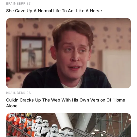
BRAINBERRIES
She Gave Up A Normal Life To Act Like A Horse
ΔΙΕΘΝΗ
ΙΣΤΟΡΙΑ
ΡΟΗ ΤΩΝ ΑΡΘΡΩΝ
ΥΠΕΡΒΑΤΙΚΟ
ΕΧΟΥΜΕ ΘΕΙΚΗ ΚΑΘΟΔΗΓΗΣΗ ΚΑΙ ΔΕΝ
ΥΠΑΡΧΕΙ ΚΑΝΕΝΑΣ ΤΡΟΠΟΣ ΚΑΙ ΚΑΝΕΝΑ
BRAINBERRIES
ΕΜΠΟΔΙΟ ΠΟΥ ΜΠΟΡΕΙ ΝΑ ΣΤΑΘΕΙ
Culkin Cracks Up The Web With His Own Version Of ‘Home
Alone’
ΜΠΡΟΣΤΑ ΜΑΣ.
ΜΙΑ ΕΞΟΜΟΛΟΓΗΣΗ ΒΓΑΛΜΕΝΗ ΜΕΣΑ ΑΠΟ ΤΗΝ ΨΥΧΗ ΕΝΟΣ
ΠΡΑΓΜΑΤΙΚΟΥ ΚΑΙ ΦΩΤΕΙΝΟΥ ΕΛΛΗΝΑ. ΛΟΓΙΑ ΠΟΥ ΘΑ
ΠΡΕΠΕΙ ΝΑ ΜΙΛΑΝΕ ΜΕΣΑ ΜΑΣ. ΛΟΓΙΑ ΠΟΥ ΕΚΦΡΑΖΟΥΝ