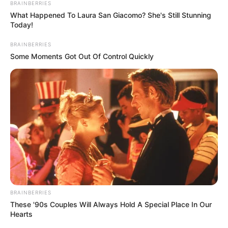
BRAINBERRIES
What Happened To Laura San Giacomo? She's Still Stunning
Today!
BRAINBERRIES
Some Moments Got Out Of Control Quickly
ΣΗΜΑΝΤΙΚΕΣ ΕΙΔΗΣΕΙΣ
ΑΥΤΟΣ Ο ΜΗΝΑΣ ΘΑ ΦΕΡΕΙ ΤΗΝ
ΑΛΛΑΓΗ. ΑΥΤΟΣ Ο ΜΗΝΑΣ ΘΑ ΦΕΡΕΙ
ΤΗΝ ΣΩΤΗΡΙΑ ΓΙΑ ΟΛΟΥΣ ΕΜΑΣ. ΝΑ
ΕΙΣΤΕ ΠΡΟΕΤΟΙΜΑΣΜΕΝΟΙ. ΜΠΑΙΝΟΥΜΕ
ΣΤΗΝ ΚΑΤΑΙΓΙΔΑ.
ΡΟΜΠΕΡΤ ΚΕΝΝΕΝΤΥ: “ΑΥΤΟΣ Ο ΜΗΝΑΣ ΘΑ ΦΕΡΕΙ ΤΗΝ
ΑΛΛΑΓΗ. ΑΥΤΟΣ Ο ΜΗΝΑΣ ΘΑ ΦΕΡΕΙ ΤΗΝ ΣΩΤΗΡΙΑ ΓΙΑ
ΟΛΟΥΣ ΕΜΑΣ. ΝΑ ΕΙΣΤΕ ΠΡΟΕΤΟΙΜΑΣΜΕΝΟΙ. ΜΠΑΙΝΟΥΜΕ
ΣΤΗΝ ΚΑΤΑΙΓΙΔΑ....
BRAINBERRIES
These '90s Couples Will Always Hold A Special Place In Our
Hearts