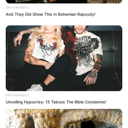
BRAINBERRIES
And They Did Show This In Bohemian Rapsody!
ΣΠΑΜΕ ΤΟ ΜΑΤΡΙΞ – ΤΟ ΒΙΒΛΙΟ
BRAINBERRIES
Unveiling Hypocrisy: 15 Taboos The Bible Condemns!