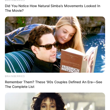
Did You Notice How Natural Simba’s Movements Looked In
The Movie?
Κυβέρνηση των «ψεκασμένων» με ψέματα
και γελοιότητες!
Τρίτη, 6 Σεπτεμβρίου 2022, 0:29
Κυβέρνηση των «ψεκασμένων» με ψέματα...
BRAINBERRIES
Remember Them? These '90s Couples Defined An Era—See
The Complete List
Βρέθηκε υδάτινος
Πως οι αξιωματούχοι της
εξωπλανήτης – Είναι
δημόσιας υγείας κατάντησαν
καλυμμένος από έναν βαθύ
«διεστραμμένοι» και «ηθικά
ωκεανό
κατακριτέοι»