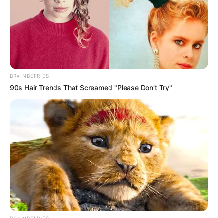
Αυτός που ελέγχει τον καιρό
ΠΟΛΕΜΟΣ ΜΕΣΑ ΣΤΟ
ελέγχει τον κόσμο
ΠΕΝΤΑΓΩΝΟ..
BRAINBERRIES
90s Hair Trends That Screamed "Please Don't Try"
Ο ενεργειακός «Ψυχρός
Οι Γερμανοί πολίτες ζητούν
Πόλεμος»
ανοιχτά ρήξη με τις ΗΠΑ
μετά την επίθεση...
BRAINBERRIES