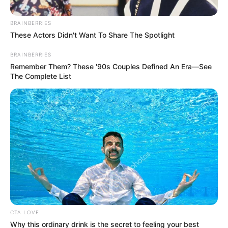
BRAINBERRIES
These Actors Didn't Want To Share The Spotlight
ΑΠΟΨΕΙΣ
Δείτε αυτό το βίντεο και ανεβείτε
BRAINBERRIES
Πολεμιστές του Φωτός!!!
Remember Them? These '90s Couples Defined An Era—See
The Complete List
Δείτε αυτό το βίντεο και ανεβείτε Πολεμιστές του Φωτός!!!
Ειδικά αυτές τις μέρες που διανύουμε πρέπει όλοι να
επανέλθουμε και να είμαστε δυνατοί και με...
CTA LOVE
Why this ordinary drink is the secret to feeling your best