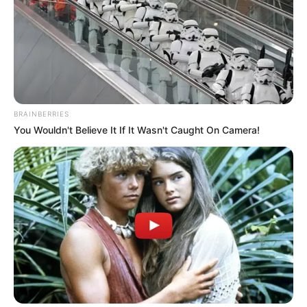
ΦΩΤΕΙΝΟΥΣ ΑΝΘΡΩΠΟΥΣ....
BRAINBERRIES
You Wouldn't Believe It If It Wasn't Caught On Camera!
ΔΙΕΘΝΗ
ΙΣΤΟΡΙΑ
ΥΠΕΡΒΑΤΙΚΟ
Ο ΚΥΚΛΟΣ ΘΑ ΚΛΕΙΣΕΙ. ΔΕΝ ΘΑ ΤΟΥΣ
ΦΥΛΑΚΙΣΟΥΜΕ. ΔΕΝ ΘΑ ΤΟΥΣ
ΣΥΓΧΩΡΗΣΟΥΜΕ. ΘΑ ΤΟΥΣ
ΤΕΛΕΙΩΣΟΥΜΕ.