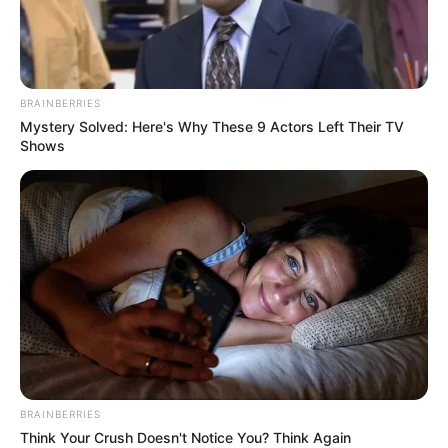
BRAINBERRIES
ΔΗΜΟΦΙΛΗ ΑΡΘΡΑ
Mystery Solved: Here's Why These 9 Actors Left Their TV
Shows
BRAINBERRIES
Το τέρας που ζει στις υπόγειες στοές
Think Your Crush Doesn't Notice You? Think Again