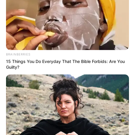
EMAIL
ΑΚΟΛΟΥΘΉΣΤΕ
BRAINBERRIES
15 Things You Do Everyday That The Bible Forbids: Are You
Guilty?