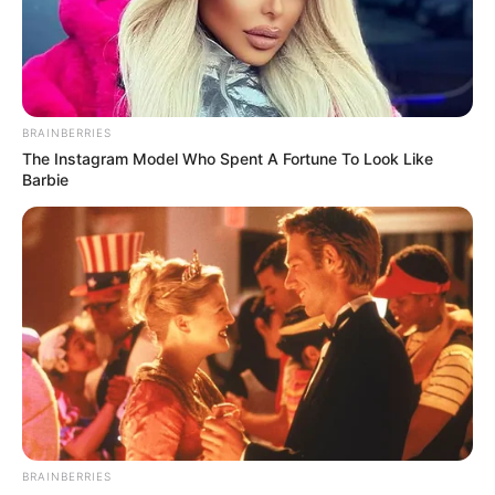
χωρίς φθηνό ηλεκτρικό
και η ρωσική στρατηγική
ρεύμα, διολισθαίνει στη
που θυμίζει το Κουρσκ- Μια...
φτώχεια...
BRAINBERRIES
The Instagram Model Who Spent A Fortune To Look Like
Barbie
ΛΙΓΑ ΛΟΓΙΑ ΓΙΑ ΜΕΝΑ
Πέμπτη, 22 Οκτωβρίου 2020, 20:06
ΓΕΙΑ ΣΑΣ….ΚΑΛΩΣ ΗΛΘΑΤΕ ΣΤΗΝ ΙΣΤΟΣΕΛΙΔΑ...
BRAINBERRIES