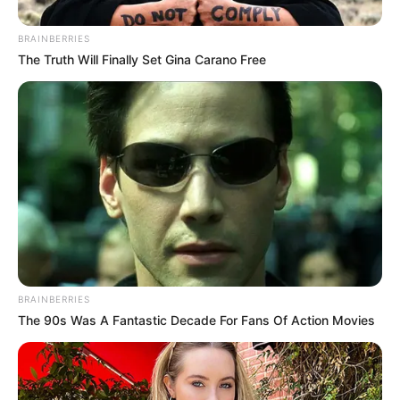
BRAINBERRIES
The Truth Will Finally Set Gina Carano Free
ΣΠΑΜΕ ΤΟ ΜΑΤΡΙΞ – ΤΟ ΒΙΒΛΙΟ
BRAINBERRIES
The 90s Was A Fantastic Decade For Fans Of Action Movies