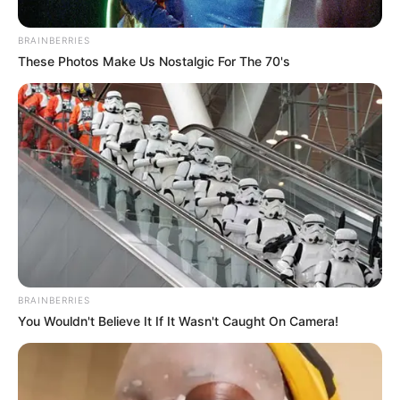
ΔΙΕΘΝΗ
BRAINBERRIES
Μια εν ψυχρώ δολοφονία
These Photos Make Us Nostalgic For The 70's
μεγαλοστελέχους των ΗΠΑ σε
σοκαριστικό βίντεο
Μια εν ψυχρώ δολοφονία μεγαλοστελέχους των ΗΠΑ σε
σοκαριστικό βίντεο… Ο Διευθύνων Σύμβουλος της
UnitedHealthcare, Μπράιαν Τόμσον, δολοφονήθηκε σε
στοχευμένη εκτέλεση εν μέσω σκανδάλου συναλλαγών...
ΚΟΙΝΩΝΙΚΑ ΔΙΚΤΥΑ
BRAINBERRIES
You Wouldn't Believe It If It Wasn't Caught On Camera!
FACEBOOK
ΑΡΈΣΕΙ
YOUTUBE
ΕΓΓΡΑΦΕΊΤΕ