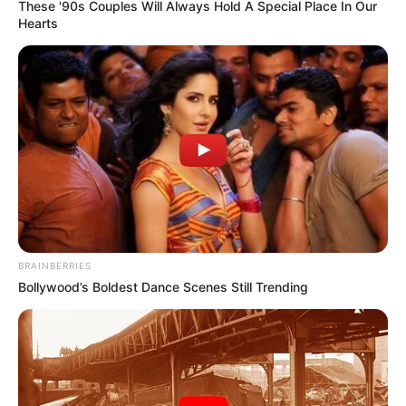
These '90s Couples Will Always Hold A Special Place In Our
Hearts
ΑΛΕΞΑΝΔΡΟΣ ΖΕΥΣ Ο
ΕΙΜΑΣΤΕ ΣΤΗΝ ΤΕΛΙΚΗ
ΑΡΧΗΓΟΣ ΤΩΝ ΕΛ. Ο
ΕΥΘΕΙΑ.. ΕΙΝΑΙ ΕΔΩ.. ΕΙΝΑΙ
ΑΠΟΛΥΤΟΣ ΚΥΡΙΑΡΧΟΣ.
ΜΑΖΙ ΜΑΣ, ΜΑΣ
ΕΙΝΑΙ ΕΔΩ, ΕΙΝΑΙ...
ΠΡΟΣΤΑΤΕΥΟΥΝ ΚΑΙ...
BRAINBERRIES
Bollywood’s Boldest Dance Scenes Still Trending
ΕΒΡΑΙΟΙ ΚΑΙ ΕΠΑΝΑΣΤΑΣΕΙΣ….
Ο ΠΟΥ υπό έλεγχο:
παρατυπίες και
συγκρούσεις συμφερόντων
Email address: