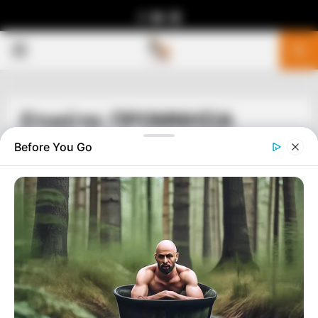
Facebook
Youtube
Telegram
PRIMARY
MENU
Ετικέτα: ΠΡΟΜΝΗΣΙΑ
Before You Go
ΣΗΜΑΝΤΙΚΕΣ ΕΙΔΗΣΕΙΣ
ΓΙΩΡΓΟΣ ΑΛΚΑΙΟΣ ΠΡΟΜΝΗΣΙΑ 2021
ΓΙΩΡΓΟΣ ΑΛΚΑΙΟΣ ΠΡΟΜΝΗΣΙΑ 2021 Μετά απο δέκα χρόνια
”ηρεμίας” από τα καλλιτεχνικά δρώμενα, ο Γιώργος Αλκαίος
επιστρέφει το 2021 γιορτάζοντας και αναπολώντας μισό
αιώνα ζωής...