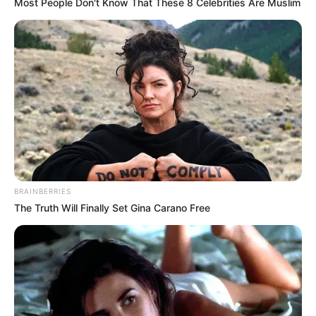
Most People Don't Know That These 8 Celebrities Are Muslim
ΥΒΡΙΣ ΑΤΙΣ ΝΕΜΕΣΙΣ ΤΙΣΙΣ. Η
Εφημερίδες και ΜΜΕ που
ΕΛΛΗΝΙΚΗ ΗΘΙΚΗ.
χρηματοδοτούνται από τον
George Soros
BRAINBERRIES
The Truth Will Finally Set Gina Carano Free