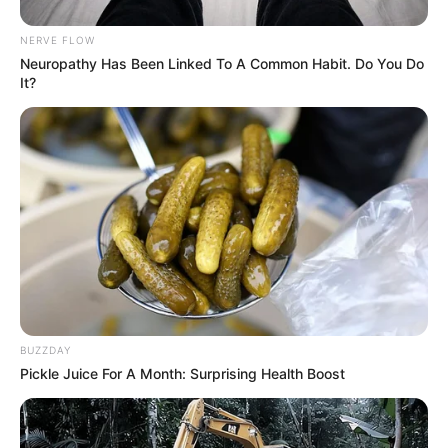
Βρισκόμαστε Στην
Ανοιχτή επιστολή προς τον
οικονομική άβυσσο;
Πρόεδρο της Τουρκικής
Δημοκρατίας Ρ. Τ. Ερντογάν
NERVE FLOW
Neuropathy Has Been Linked To A Common Habit. Do You Do
It?
ΑΠΟ ΣΗΜΕΡΑ ΤΙΠΟΤΑ ΔΕΝ ΕΙΝΑΙ ΙΔΙΟ.
BUZZDAY
ΕΝΕΡΓΟΠΟΙΗΣΗ ΙΧΩΡ. ΤΑ ΣΗΜΑΔΙΑ
Pickle Juice For A Month: Surprising Health Boost
ΕΜΦΑΝΗ, Η...
Κυριακή, 2 Μαΐου 2021, 10:58
ΑΠΟ ΣΗΜΕΡΑ, ΤΙΠΟΤΑ ΔΕΝ ΕΙΝΑΙ...