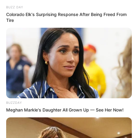
BUZZ DAY
Colorado Elk's Surprising Response After Being Freed From
Tire
ΔΗΜΟΦΙΛΗ ΑΡΘΡΑ
BUZZDAY
Meghan Markle's Daughter All Grown Up — See Her Now!