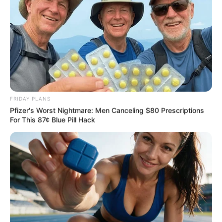
ΡΟΗ ΤΩΝ ΑΡΘΡΩΝ
ΥΠΕΡΒΑΤΙΚΟ
Επιχείρηση «Gateway Process»:
Ερπετοειδή Όντα Εμφανίστηκαν Κατά Τη
Διάρκεια Των Υπερδιαστατικών
Πειραμάτων Της CIA
Επιχείρηση «Gateway Process»: Ερπετοειδή Όντα
Εμφανίστηκαν Κατά Τη Διάρκεια Των Υπερδιαστατικών
FRIDAY PLANS
Πειραμάτων Της CIA. Το 1958, ο διευθυντής ραδιοφωνικών
Pfizer's Worst Nightmare: Men Canceling $80 Prescriptions
εκπομπών Ρόμπερτ Μονρό υπέστη μια σειρά από
For This 87¢ Blue Pill Hack
παράξενα...
ΚΟΙΝΩΝΙΚΑ ΔΙΚΤΥΑ
FACEBOOK
ΑΡΈΣΕΙ