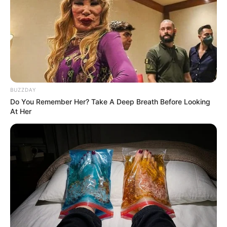
Εφημερίδες και ΜΜΕ που
χρηματοδοτούνται από τον George Soros
Τετάρτη, 25 Μαΐου 2022, 9:44
Εφημερίδες και ΜΜΕ που χρηματοδοτούνται...
BUZZDAY
Do You Remember Her? Take A Deep Breath Before Looking
At Her
Ο γιος μου Hunter !! Ξεκινάει
Η Εξέγερση των Φωτεινών
τον Σεπτέμβρη η προβολή
Όντων Κατά Ερπετοειδών
της ταινίας...