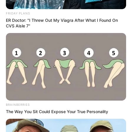
ΥΠΕΡΒΑΤΙΚΟ
FRIDAY PLANS
ΆΝΟΙΓΜΑ ΠΎΛΗΣ 2024!
ER Doctor: "I Threw Out My Viagra After What I Found On
CVS Aisle 7"
ΆΝΟΙΓΜΑ ΠΎΛΗΣ 2024! Βρισκόμαστε σήμερα σε μια ΚΡΙΣΙΜΗ
ΦΑΣΗ ΜΕΤΑΜΟΡΦΩΣΗΣ. . με το έτος 2024 να προσφέρει
μεγάλες δυνατότητες αλλαγής! Αυτή τη στιγμή. . ο...
BRAINBERRIES
The Way You Sit Could Expose Your True Personality