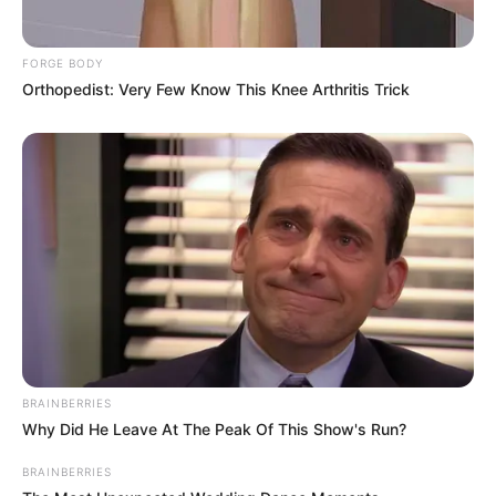
Email address:
FORGE BODY
Orthopedist: Very Few Know This Knee Arthritis Trick
BRAINBERRIES
Why Did He Leave At The Peak Of This Show's Run?
Όλα τα κείμενα και οι εικόνες είναι πνευματική ιδιοκτησία του
BRAINBERRIES
ΝΙΚΟΛΑΟΣ ΑΝΑΞΙΜΑΝΔΡΟΣ. Aπαγορεύεται η αναπαραγωγή, η