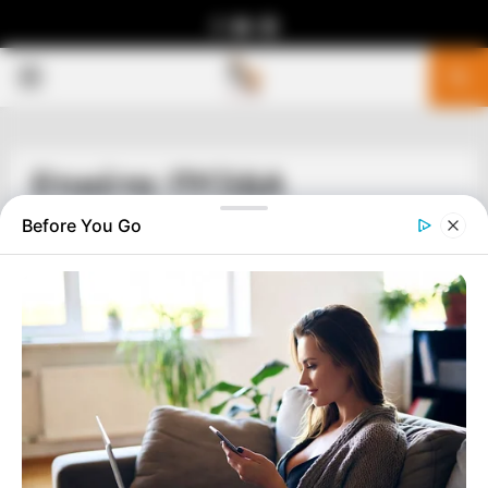
Facebook
Youtube
Telegram
PRIMARY
MENU
Ετικέτα: ΠΥΞΙΔΑ
Before You Go
ΑΠΟΨΕΙΣ
ΣΤΑΜΑΤΑ ΝΑ ΕΙΣΑΙ ΘΕΑΤΗΣ … ΓΙΝΕ Ο
ΠΡΩΤΑΓΩΝΙΣΤΗΣ
ΣΤΑΜΑΤΑ ΝΑ ΕΙΣΑΙ ΘΕΑΤΗΣ…… ΓΙΝΕ Ο ΠΡΩΤΑΓΩΝΙΣΤΗΣ……Η
ΑΝΑΠΑΥΛΑ ΚΑΙ ΤΟ ΒΛΕΜΜΑ ΣΤΗΝ ΑΜΦΙΒΟΛΙΑ ΜΟΝΟ
ΡΩΓΜΗ ΣΤΗΝ ΝΟΗΣΗ ΜΠΟΡΕΙ ΝΑ ΠΡΟΚΑΛΕΣΕΙ………ΔΙΑΒΑΣΤΕ
ΤΟ ΠΑΡΑΚΑΤΩ ΚΕΙΜΕΝΟ ΚΑΙ ΘΑ...