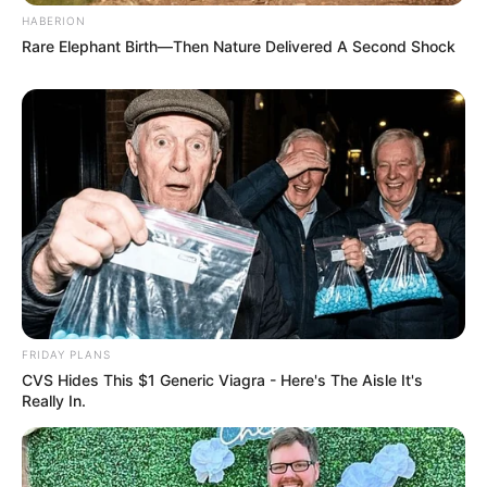
HABERION
Όλα τα κείμενα και οι εικόνες είναι πνευματική ιδιοκτησία του
Rare Elephant Birth—Then Nature Delivered A Second Shock
ΝΙΚΟΛΑΟΣ ΑΝΑΞΙΜΑΝΔΡΟΣ. Aπαγορεύεται η αναπαραγωγή, η
αναδημοσίευση και η τροποποίησή τους χωρίς προηγούμενη
γραπτή άδεια του δημιουργού τους. Με επιφύλαξη κάθε νόμιμου
δικαιώματος. Διαβάστε την
Πολιτική Απορρήτου
του website πριν
να το χρησιμοποιήσετε, καθώς χρησιμοποιώντας το την
αποδέχεστε. Ο ιστότοπος διατηρεί το δικαίωμα να τροποποιήσει
τους όρους χρήσης.
Επικοινωνήστε μαζί μας:
nikolaosgeor@gmail.com
FRIDAY PLANS
CVS Hides This $1 Generic Viagra - Here's The Aisle It's
@2022 - nikolaosanaximandros.gr. All Right Reserved. Designed and
Really In.
Developed by
Web Technical