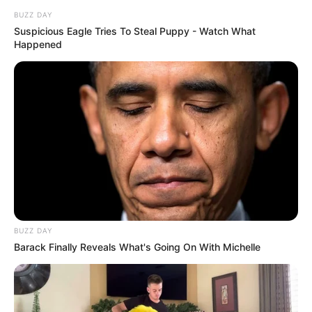
BUZZ DAY
Ο Υπόγειος Πόλεμος είναι γεγονός.....
Suspicious Eagle Tries To Steal Puppy - Watch What
Happened
Κεντρικό Ισραηλιτικό
ΑΠΟΚΑΛΥΨΗ ΤΩΡΑ. ΗΡΘΕ Η
Συμβούλιο: Αντιδρά για την
ΩΡΑ ΤΩΝ ΓΗΙΝΩΝ
προαγωγή της Παγουτέλη
ΑΠΟΚΑΛΥΨΕΩΝ ΛΕΠΤΟ ΠΡΟΣ
στην αντιπροεδρία του...
ΛΕΠΤΟ. Ο...
BUZZ DAY
Barack Finally Reveals What's Going On With Michelle
Συνέντευξη Alexander Dugin
ΕΠΕΙΓΟΝ: Στην απόφαση
σχολιάζοντας τον λόγο
ΑΠΑΓΟΡΕΥΣΗΣ rapid test από
Πούτιν: Είναι η έναρξη της
τον Ε.Ο.Φ αναγράφεται