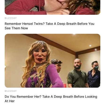
Η Moderna μηνύει τους
Η omertà της Covid
αντιπάλους της της Big
BUZZDAY
Pharma για τις
πατέντες εμβολίων
Remember Hensel Twins? Take A Deep Breath Before You
See Them Now
BUZZDAY
Ο Υπόγειος Πόλεμος είναι γεγονός.. Το
Do You Remember Her? Take A Deep Breath Before Looking
κυνήγι είναι σε εξέλιξη
At Her
Τετάρτη, 5 Οκτωβρίου 2022, 21:39