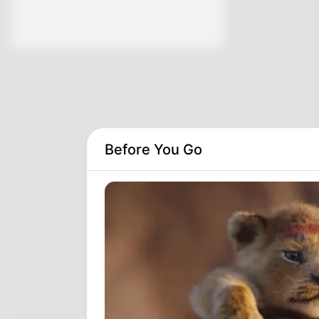
Before You Go