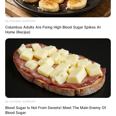
YOUTUBE
ΕΓΓΡΑΦΕΊΤΕ
GLYCOGEN SUPPORT
EMAIL
ΑΚΟΛΟΥΘΉΣΤΕ
Columbus Adults Are Fixing High Blood Sugar Spikes At
Home (Recipe)
GLYCOGEN SUPPORT
Blood Sugar Is Not From Sweets! Meet The Main Enemy Of
Blood Sugar