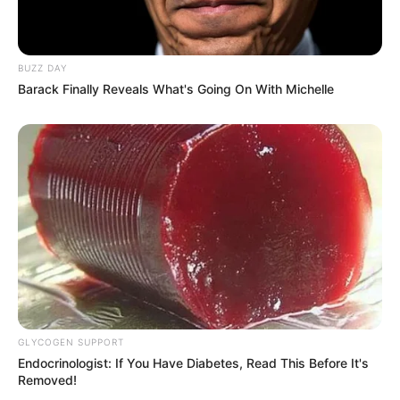
σχολιάζοντας τον λόγο
ΑΠΑΓΟΡΕΥΣΗΣ rapid test από
Πούτιν: Είναι η έναρξη της
τον Ε.Ο.Φ αναγράφεται
Νικηφόρας...
καθαρά ότι...
BUZZ DAY
Barack Finally Reveals What's Going On With Michelle
Email address:
GLYCOGEN SUPPORT
Endocrinologist: If You Have Diabetes, Read This Before It's
Removed!