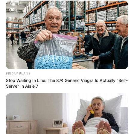
Όλα τα κείμενα και οι εικόνες είναι πνευματική ιδιοκτησία του
ΝΙΚΟΛΑΟΣ ΑΝΑΞΙΜΑΝΔΡΟΣ. Aπαγορεύεται η αναπαραγωγή, η
αναδημοσίευση και η τροποποίησή τους χωρίς προηγούμενη
γραπτή άδεια του δημιουργού τους. Με επιφύλαξη κάθε νόμιμου
δικαιώματος. Διαβάστε την
Πολιτική Απορρήτου
του website πριν
να το χρησιμοποιήσετε, καθώς χρησιμοποιώντας το την
αποδέχεστε. Ο ιστότοπος διατηρεί το δικαίωμα να τροποποιήσει
τους όρους χρήσης.
Επικοινωνήστε μαζί μας:
nikolaosgeor@gmail.com
FRIDAY PLANS
Stop Waiting In Line: The 87¢ Generic Viagra Is Actually "Self-
Serve" In Aisle 7
@2022 - nikolaosanaximandros.gr. All Right Reserved. Designed and
Developed by
Web Technical