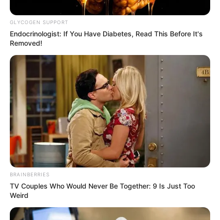
GLYCOGEN SUPPORT
Endocrinologist: If You Have Diabetes, Read This Before It's
ΑΠΟΨΕΙΣ
ΡΟΗ ΤΩΝ ΑΡΘΡΩΝ
Removed!
Σάββας Καλεντερίδης: Αν επιτεθούν οι
Τούρκοι θα χάσουν όλο τον αποβατικό
στόλο | ZOOM (ΒΙΝΤΕΟ)
Σάββας Καλεντερίδης: Αν επιτεθούν οι Τούρκοι θα χάσουν
όλο τον αποβατικό στόλο… και όλα τα πλοία επιφανείας
που βρίσκονται στη ζώνη των επιχειρήσεων, δηλαδή στο...
BRAINBERRIES
TV Couples Who Would Never Be Together: 9 Is Just Too
Weird