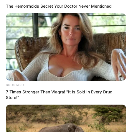
The Hemorrhoids Secret Your Doctor Never Mentioned
Η Moderna μηνύει τους
Η omertà της Covid
αντιπάλους της της Big
Pharma για τις
πατέντες εμβολίων
BOOSTARO
7 Times Stronger Than Viagra! "It Is Sold In Every Drug
Store!"
Ο Υπόγειος Πόλεμος είναι γεγονός.. Το