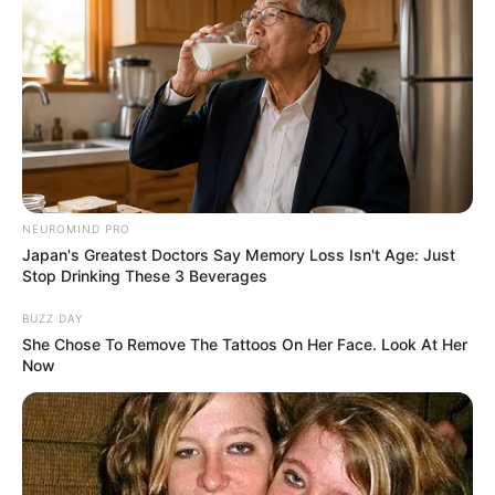
Όλα τα κείμενα και οι εικόνες είναι πνευματική ιδιοκτησία του
ΝΙΚΟΛΑΟΣ ΑΝΑΞΙΜΑΝΔΡΟΣ. Aπαγορεύεται η αναπαραγωγή, η
NEUROMIND PRO
αναδημοσίευση και η τροποποίησή τους χωρίς προηγούμενη
Japan's Greatest Doctors Say Memory Loss Isn't Age: Just
γραπτή άδεια του δημιουργού τους. Με επιφύλαξη κάθε νόμιμου
Stop Drinking These 3 Beverages
δικαιώματος. Διαβάστε την
Πολιτική Απορρήτου
του website πριν
να το χρησιμοποιήσετε, καθώς χρησιμοποιώντας το την
BUZZ DAY
αποδέχεστε. Ο ιστότοπος διατηρεί το δικαίωμα να τροποποιήσει
She Chose To Remove The Tattoos On Her Face. Look At Her
τους όρους χρήσης.
Now
Επικοινωνήστε μαζί μας:
nikolaosgeor@gmail.com