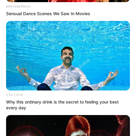
ΣΥΜΒΟΥΛΕΣ ΓΙΑ
BRAINBERRIES
ΠΡΟΧΩΡΗΜΕΝΟΥΣ.
Sensual Dance Scenes We Saw In Movies
Η Moderna μηνύει τους
Η omertà της Covid
αντιπάλους της της Big
Pharma για τις
πατέντες εμβολίων
CTA LOVE
Why this ordinary drink is the secret to feeling your best
every day