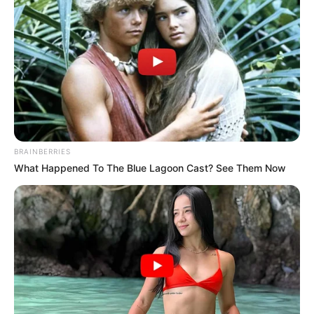
BRAINBERRIES
What Happened To The Blue Lagoon Cast? See Them Now
ΣΠΑΜΕ ΤΟ ΜΑΤΡΙΞ – ΤΟ ΒΙΒΛΙΟ