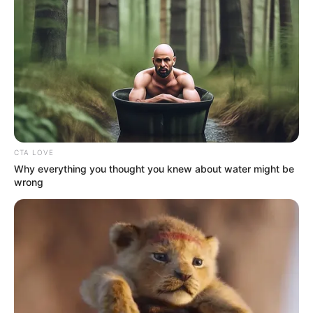
ΑΠΟΨΕΙΣ
Η Δικαιοσύνη στην Ελλάδα δεν είναι
ανεξάρτητη, πρόκειται για Συμμορία.
Η Δικαιοσύνη στην Ελλάδα δεν είναι ανεξάρτητη, πρόκειται
για Συμμορία. Έτσι δηλώνουν ακόμα και οι ίδιοι οι Πολιτικοί
της Ελλάδας. Στο παρακάτω βίντεο ο κύριος...
CTA LOVE
Why everything you thought you knew about water might be
ΠΟΛΙΤΙΚΗ
ΣΗΜΑΝΤΙΚΕΣ ΕΙΔΗΣΕΙΣ
wrong
Δικαιοσύνη στην υπηρεσία της αδικίας
Η Δικαιοσύνη στην υπηρεσία της αδικίας….. Η συμμορία
κράτους -τραπεζών πάντα “ζωντανή”. Ο Άρειος Πάγος…
“αμνηστεύει” τραπεζίτες για τα “θαλασσοδάνεια”……
ΚΑΤΑΡΧΗΝ ΑΣ ΔΟΥΜΕ ΤΙ ΕΣΤΙ...