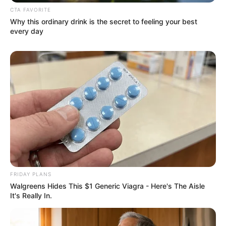
CTA FAVORITE
Why this ordinary drink is the secret to feeling your best
every day
Συνέντευξη Alexander Dugin
ΕΠΕΙΓΟΝ: Στην απόφαση
σχολιάζοντας τον λόγο
ΑΠΑΓΟΡΕΥΣΗΣ rapid test από
Πούτιν: Είναι η έναρξη της
τον Ε.Ο.Φ αναγράφεται
Νικηφόρας...
καθαρά ότι...
Email address:
FRIDAY PLANS
Walgreens Hides This $1 Generic Viagra - Here's The Aisle
It's Really In.