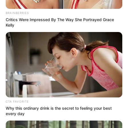
ΠΟΛΙΤΙΚΗ
BRAINBERRIES
Βρήκε ο Γύφτος τη γενιά του ..
Critics Were Impressed By The Way She Portrayed Grace
Kelly
Βρήκε ο Γύφτος τη γενιά του .. Η μνημονιακή Αφρ.
Λατινοπούλου και τα μνημονιακά ινδάλματά της Α.Σαμαράς,
Κ.Καραμανλής και Ν.Δ. (πριν Κυρ.Μητσοτάκη).. Η πρόεδρος
του...
CTA FAVORITE
Why this ordinary drink is the secret to feeling your best
every day