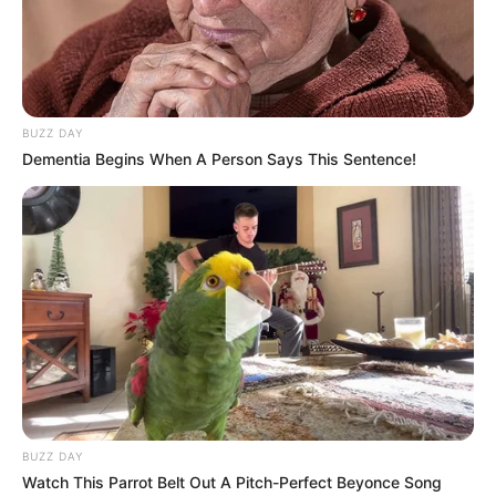
BUZZ DAY
Dementia Begins When A Person Says This Sentence!
ΑΠΟ ΣΗΜΕΡΑ ΤΙΠΟΤΑ ΔΕΝ ΕΙΝΑΙ ΙΔΙΟ.
ΕΝΕΡΓΟΠΟΙΗΣΗ ΙΧΩΡ. ΤΑ ΣΗΜΑΔΙΑ
ΕΜΦΑΝΗ, Η...
Κυριακή, 2 Μαΐου 2021, 10:58
ΑΠΟ ΣΗΜΕΡΑ, ΤΙΠΟΤΑ ΔΕΝ ΕΙΝΑΙ...
BUZZ DAY
Watch This Parrot Belt Out A Pitch-Perfect Beyonce Song