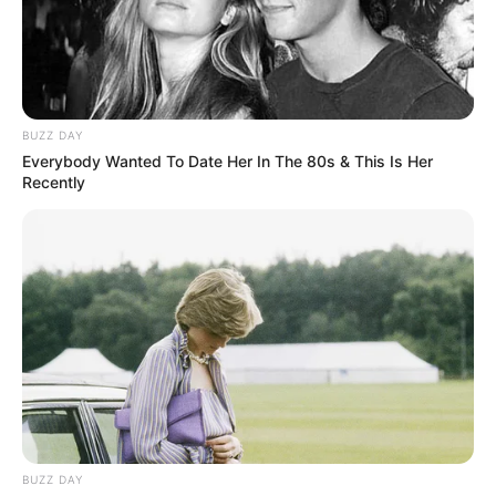
ΔΗΜΟΦΙΛΗ ΑΡΘΡΑ
BUZZ DAY
Everybody Wanted To Date Her In The 80s & This Is Her
Recently
Εφημερίδες και ΜΜΕ που
χρηματοδοτούνται από τον George Soros
BUZZ DAY