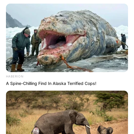
Το Κογκρέσο υπονοεί ότι τα
Το πετσόκομα των “Ellinika
UFO δεν έχουν ανθρώπινη
Hoaxes!”
προέλευση
HABERION
A Spine-Chilling Find In Alaska Terrified Cops!
Ο «Μαύρος Ιππότης» ο
Ο Βαρθολομαίος μας δείχνει
εξωγήινος δορυφόρος σε
ότι η ίδια η εκκλησία είναι με
τροχιά γύρω από τη Γη...
τον...
Email address: