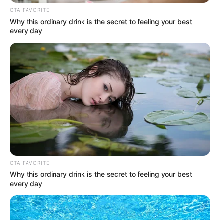
CTA FAVORITE
Why this ordinary drink is the secret to feeling your best
every day
Κυβέρνηση των «ψεκασμένων» με ψέματα
και γελοιότητες!
Τρίτη, 6 Σεπτεμβρίου 2022, 0:29
Κυβέρνηση των «ψεκασμένων» με ψέματα...
CTA FAVORITE
Why this ordinary drink is the secret to feeling your best
every day