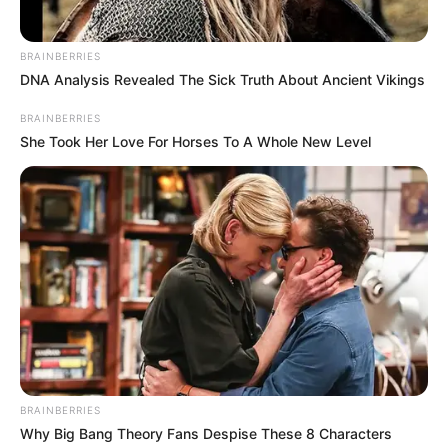
BRAINBERRIES
DNA Analysis Revealed The Sick Truth About Ancient Vikings
BRAINBERRIES
She Took Her Love For Horses To A Whole New Level
Όλα τα κείμενα και οι εικόνες είναι πνευματική ιδιοκτησία του
ΝΙΚΟΛΑΟΣ ΑΝΑΞΙΜΑΝΔΡΟΣ. Aπαγορεύεται η αναπαραγωγή, η
αναδημοσίευση και η τροποποίησή τους χωρίς προηγούμενη
γραπτή άδεια του δημιουργού τους. Με επιφύλαξη κάθε νόμιμου
δικαιώματος. Διαβάστε την
Πολιτική Απορρήτου
του website πριν
BRAINBERRIES
να το χρησιμοποιήσετε, καθώς χρησιμοποιώντας το την
Why Big Bang Theory Fans Despise These 8 Characters
αποδέχεστε. Ο ιστότοπος διατηρεί το δικαίωμα να τροποποιήσει