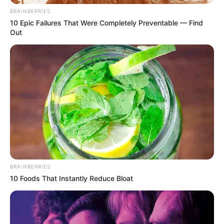
BRAINBERRIES
10 Epic Failures That Were Completely Preventable — Find
Out
ΔΗΜΟΦΙΛΗ ΑΡΘΡΑ
BRAINBERRIES
10 Foods That Instantly Reduce Bloat
Μια μάζωξη με μήνυμα από Φρυκτωρίες
Παρασκευή, 30 Σεπτεμβρίου 2022, 18:52