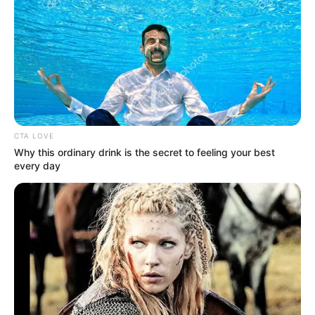
Βρέθηκε υδάτινος
Πως οι αξιωματούχοι της
εξωπλανήτης – Είναι
δημόσιας υγείας κατάντησαν
καλυμμένος από έναν βαθύ
«διεστραμμένοι» και «ηθικά
ωκεανό
κατακριτέοι»
CTA LOVE
Why this ordinary drink is the secret to feeling your best
every day
Το χρονικό της συγκάλυψης
Η Ρωσία κινητοποίησε το
του κατασκευασμένου σε
πυρηνικό υποβρύχιο «K-329
εργαστήριο ιού COVID-19
Belgorod» για να δοκιμάσει
την...
Email address: