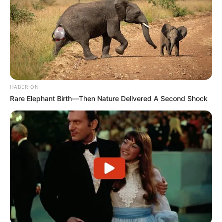
Συνέντευξη Alexander Dugin
ΕΠΕΙΓΟΝ: Στην απόφαση
σχολιάζοντας τον λόγο
ΑΠΑΓΟΡΕΥΣΗΣ rapid test από
Πούτιν: Είναι η έναρξη της
τον Ε.Ο.Φ αναγράφεται
Νικηφόρας...
καθαρά ότι...
Email address:
HABERION
Rare Elephant Birth—Then Nature Delivered A Second Shock