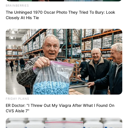
BRAINBERRIES
The Unhinged 1970 Oscar Photo They Tried To Bury: Look
Closely At His Tie
Όλα τα κείμενα και οι εικόνες είναι πνευματική ιδιοκτησία του
ΝΙΚΟΛΑΟΣ ΑΝΑΞΙΜΑΝΔΡΟΣ. Aπαγορεύεται η αναπαραγωγή, η
αναδημοσίευση και η τροποποίησή τους χωρίς προηγούμενη
γραπτή άδεια του δημιουργού τους. Με επιφύλαξη κάθε νόμιμου
δικαιώματος. Διαβάστε την
Πολιτική Απορρήτου
του website πριν
να το χρησιμοποιήσετε, καθώς χρησιμοποιώντας το την
αποδέχεστε. Ο ιστότοπος διατηρεί το δικαίωμα να τροποποιήσει
τους όρους χρήσης.
Επικοινωνήστε μαζί μας:
nikolaosgeor@gmail.com
FRIDAY PLANS
ER Doctor: "I Threw Out My Viagra After What I Found On
CVS Aisle 7"
@2022 - nikolaosanaximandros.gr. All Right Reserved. Designed and
Developed by
Web Technical