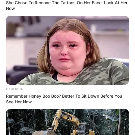
She Chose To Remove The Tattoos On Her Face. Look At Her
Now
Η Ρωσία κινητοποίησε το πυρηνικό
υποβρύχιο «K-329 Belgorod» για να
δοκιμάσει την...
Δευτέρα, 3 Οκτωβρίου 2022, 12:38
Η Ρωσία κινητοποίησε το πυρηνικό...
HABERION
ΕΠΙΚΟΙΝΩΝΙΑ ΑΝΩΘΕΝ. ΠΩΣ
Από το 1867 ξέρουν ότι η
Remember Honey Boo Boo? Better To Sit Down Before You
ΓΙΝΕΤΑΙ. ΟΔΗΓΙΕΣ ΓΙΑ
Ελλάδα έχει πολύ πετρέλαιο
See Her Now
ΑΡΧΑΡΙΟΥΣ ΑΛΛΑ ΚΑΙ
σύμφωνα με...
ΣΥΜΒΟΥΛΕΣ ΓΙΑ
ΠΡΟΧΩΡΗΜΕΝΟΥΣ.