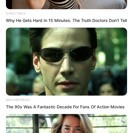
DIRECTMAX
Why He Gets Hard In 15 Minutes: The Truth Doctors Don't Tell
ΑΠΟΨΕΙΣ
ΤΙΚ ΤΟΚ και Εμπορία παιδιών… Πως η
πλατφόρμα αυτή παρασέρνει τα παιδιά
στην εκμετάλλευση από άρρωστους
ανθρώπους
ΤΙΚ ΤΟΚ και Εμπορία παιδιών.. Οι ελίτ παιδόφιλοι
χρησιμοποιούν το TikTok για την εμπορία παιδιών,
προειδοποιεί ειδικός.. Το TikTok παρέχει ευκαιρίες σε
διακινητές σεξουαλικών παιδιών...
BRAINBERRIES
The 90s Was A Fantastic Decade For Fans Of Action Movies
ΚΟΙΝΩΝΙΚΑ ΔΙΚΤΥΑ
FACEBOOK
ΑΡΈΣΕΙ