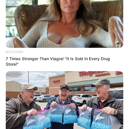
YOUTUBE
ΕΓΓΡΑΦΕΊΤΕ
EMAIL
ΑΚΟΛΟΥΘΉΣΤΕ
BOOSTARO
7 Times Stronger Than Viagra! "It Is Sold In Every Drug
Store!"