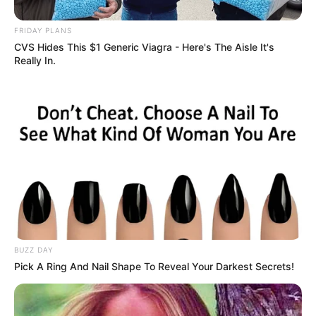
FRIDAY PLANS
CVS Hides This $1 Generic Viagra - Here's The Aisle It's
Really In.
ΣΠΑΜΕ ΤΟ ΜΑΤΡΙΞ – ΤΟ ΒΙΒΛΙΟ
BUZZ DAY
Pick A Ring And Nail Shape To Reveal Your Darkest Secrets!