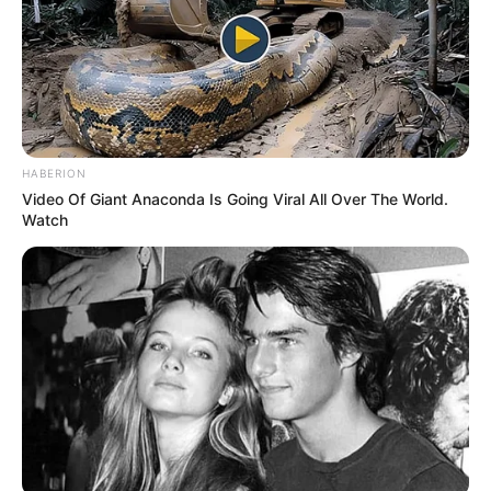
Η Moderna μηνύει τους
Η omertà της Covid
αντιπάλους της της Big
Pharma για τις
πατέντες εμβολίων
HABERION
Video Of Giant Anaconda Is Going Viral All Over The World.
Watch
Ο Υπόγειος Πόλεμος είναι γεγονός.. Το