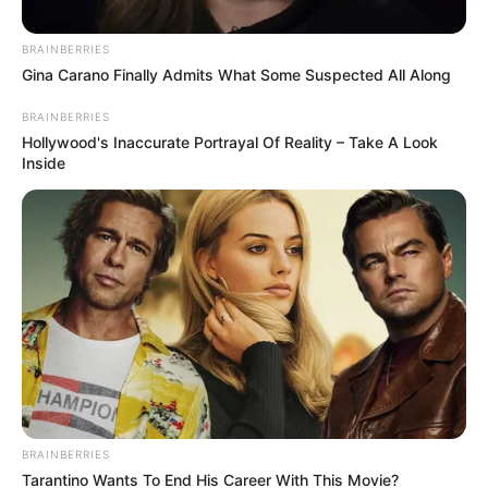
ΚΟΙΝΩΝΙΚΑ ΔΙΚΤΥΑ
BRAINBERRIES
Gina Carano Finally Admits What Some Suspected All Along
FACEBOOK
ΑΡΈΣΕΙ
BRAINBERRIES
Hollywood's Inaccurate Portrayal Of Reality – Take A Look
Inside
YOUTUBE
ΕΓΓΡΑΦΕΊΤΕ
EMAIL
ΑΚΟΛΟΥΘΉΣΤΕ
BRAINBERRIES
Tarantino Wants To End His Career With This Movie?