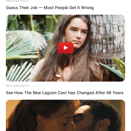
BRAINBERRIES
ΠΟΙΟΣ ΣΚΟΤΩΣΕ ΤΟΝ
Υγειονομικοί: Επιστολή-
Guess Their Job — Most People Get It Wrong
ΚΑΠΟΔΙΣΤΡΙΑ;;[Η δολοφονία
κόλαφος στην επέτειο των
του Καποδίστρια – Ποιοι
αναστολών..
ήταν οι πραγματικοί...
Email address:
BRAINBERRIES
See How The Blue Lagoon Cast Has Changed After 46 Years