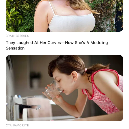
ΣΠΑΜΕ ΤΟ ΜΑΤΡΙΞ – ΤΟ ΒΙΒΛΙΟ
BRAINBERRIES
They Laughed At Her Curves—Now She's A Modeling
Sensation
CTA FAVORITE