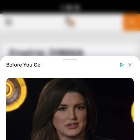
Facebook
Youtube
Telegram
PRIMARY
MENU
Ετικέτα: ΣΗΜΑΙΑ
Before You Go
ΙΣΤΟΡΙΑ
Η ΣΥΝΤΕΧΝΙΑ ΤΟΥ ΠΙΠΕΡΙΟΥ ΚΑΙ ΠΩΣ
ΜΑΣ ΚΑΤΕΚΤΗΣΑΝ ΚΑΙ ΜΑΣ
ΜΕΤΕΤΡΕΨΑΝ ΣΕ ΑΠΟΙΚΙΑ ΤΟΥΣ.
Η ΙΣΤΟΡΙΑ ΜΑΣ ΘΑ ΞΑΝΑΒΓΕΙ, ΕΙΤΕ ΤΟ ΘΕΛΟΥΝ ΚΑΠΟΙΟΙ ΕΙΤΕ
ΟΧΙ…..ΠΑΜΕ ΝΑ ΔΟΥΜΕ ΠΟΙΑ ΕΙΝΑΙ Η ΣΥΝΤΕΧΝΙΑ ΤΟΥ
ΠΙΠΕΡΙΟΥ ΚΑΙ ΠΩΣ ΜΑΣ ΚΑΤΕΚΤΗΣΑΝ ΚΑΙ ΜΑΣ...