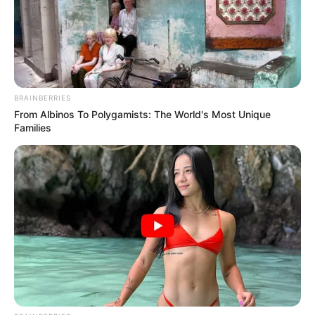
Δεν χρωστάμε σε κανέναν, αυτοί
χρωστούν σε εμάς τα πάντα
Τρίτη, 6 Σεπτεμβρίου 2022, 12:14
Δεν χρωστάμε σε κανέναν, αυτοί...
BRAINBERRIES
From Albinos To Polygamists: The World's Most Unique
Families
Η επιστήμη θα πρέπει να
ΓΙΑΤΙ ΑΠΟΦΑΣΗΣΑ ΝΑ
ανήκει στους ανθρώπους και
ΓΡΑΨΩ
όχι στο Νταβός...