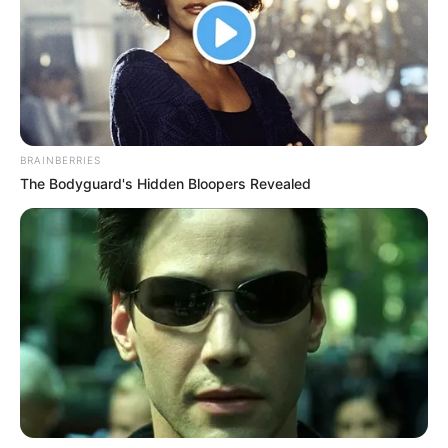
ΛΙΓΑ ΛΟΓΙΑ ΓΙΑ ΜΕΝΑ
BRAINBERRIES
Πέμπτη, 22 Οκτωβρίου 2020, 20:06
The Bodyguard's Hidden Bloopers Revealed
ΓΕΙΑ ΣΑΣ….ΚΑΛΩΣ ΗΛΘΑΤΕ ΣΤΗΝ ΙΣΤΟΣΕΛΙΔΑ...
ΑΛΕΞΑΝΔΡΟΣ ΖΕΥΣ Ο
ΕΙΜΑΣΤΕ ΣΤΗΝ ΤΕΛΙΚΗ
ΑΡΧΗΓΟΣ ΤΩΝ ΕΛ. Ο
ΕΥΘΕΙΑ.. ΕΙΝΑΙ ΕΔΩ.. ΕΙΝΑΙ
ΑΠΟΛΥΤΟΣ ΚΥΡΙΑΡΧΟΣ.
ΜΑΖΙ ΜΑΣ, ΜΑΣ
ΕΙΝΑΙ ΕΔΩ, ΕΙΝΑΙ...
ΠΡΟΣΤΑΤΕΥΟΥΝ ΚΑΙ...