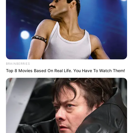
ΑΛΕΞΑΝΔΡΟΣ ΖΕΥΣ Ο
ΕΙΜΑΣΤΕ ΣΤΗΝ ΤΕΛΙΚΗ
ΑΡΧΗΓΟΣ ΤΩΝ ΕΛ. Ο
ΕΥΘΕΙΑ.. ΕΙΝΑΙ ΕΔΩ.. ΕΙΝΑΙ
ΑΠΟΛΥΤΟΣ ΚΥΡΙΑΡΧΟΣ.
ΜΑΖΙ ΜΑΣ, ΜΑΣ
ΕΙΝΑΙ ΕΔΩ, ΕΙΝΑΙ...
ΠΡΟΣΤΑΤΕΥΟΥΝ ΚΑΙ...
BRAINBERRIES
Top 8 Movies Based On Real Life. You Have To Watch Them!
ΕΒΡΑΙΟΙ ΚΑΙ ΕΠΑΝΑΣΤΑΣΕΙΣ….
Ο ΠΟΥ υπό έλεγχο:
παρατυπίες και
συγκρούσεις συμφερόντων