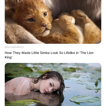
BRAINBERRIES
How They Made Little Simba Look So Lifelike in 'The Lion
King'