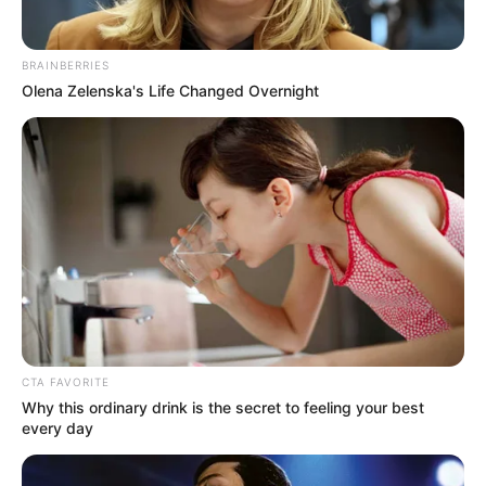
BRAINBERRIES
ΔΗΜΟΦΙΛΗ ΑΡΘΡΑ
Olena Zelenska's Life Changed Overnight
CTA FAVORITE
ΛΙΓΑ ΛΟΓΙΑ ΓΙΑ ΜΕΝΑ
Why this ordinary drink is the secret to feeling your best
every day
Πέμπτη, 22 Οκτωβρίου 2020, 20:06
ΓΕΙΑ ΣΑΣ….ΚΑΛΩΣ ΗΛΘΑΤΕ ΣΤΗΝ ΙΣΤΟΣΕΛΙΔΑ...