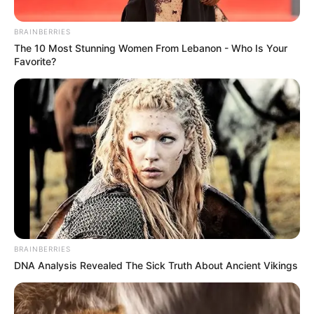
ΔΙΕΘΝΗ
ΣΗΜΑΝΤΙΚΕΣ ΕΙΔΗΣΕΙΣ
BRAINBERRIES
ΠΑΝΙΚΟΣ ΣΤΗΝ ΟΥΑΣΙΝΓΚΤΟΝ
The 10 Most Stunning Women From Lebanon - Who Is Your
Favorite?
ΠΑΝΙΚΟΣ ΣΤΗΝ ΟΥΑΣΙΝΓΚΤΟΝ: Ο Σκοτ Μπέσεντ διευθύνει
πλέον την IRS(εφορία των ΗΠΑ) μετά την απόλυση του
Μπίλι Λονγκ από τον Πρόεδρο Τραμπ. Έξι επικεφαλής της
IRS σε...
ΚΟΙΝΩΝΙΚΑ ΔΙΚΤΥΑ
FACEBOOK
ΑΡΈΣΕΙ
BRAINBERRIES
DNA Analysis Revealed The Sick Truth About Ancient Vikings
YOUTUBE
ΕΓΓΡΑΦΕΊΤΕ
EMAIL
ΑΚΟΛΟΥΘΉΣΤΕ