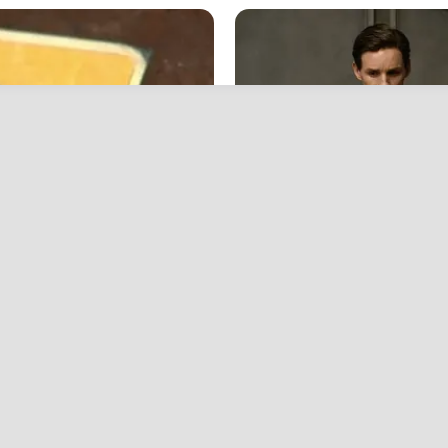
BRAINBERRIES
d In The Whole World
Is The Movie "Danish Gir