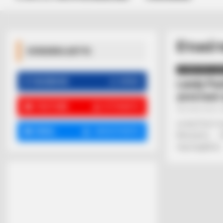
Ετικέτ
ΚΟΙΝΩΝΙΚΑ ΔΙΚΤΥΑ
ΣΗΜΑΝΤΙΚΕΣ ΕΙΔ
FACEBOOK
ΑΡΈΣΕΙ
Lendy Pec
γενετικά
YOUTUBE
ΕΓΓΡΑΦΕΊΤΕ
Από
ΝΙΚΟΛΑΟΣ 
Lendy Pech: Η
EMAIL
ΑΚΟΛΟΥΘΉΣΤΕ
Monsanto……..
περιλαμβάνει..