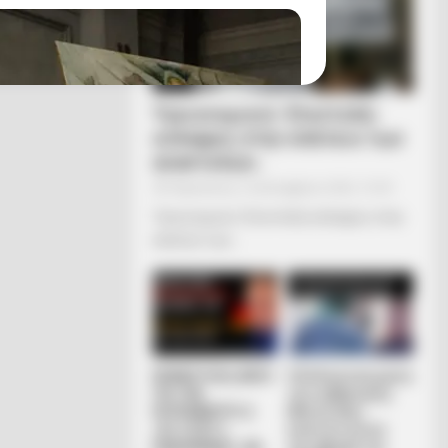
Υγειονομικοί: Επιστολή-
κόλαφος στην επέτειο των
αναστολών..
Παρασκευή, 2 Σεπτεμβρίου 2022, 15:39
Υγειονομικοί: Επιστολή-κόλαφος στην
επέτειο των...
l" A True Story?
REINER FUELLMICH
Η Εκδικητική μανία
ΓΙΑ ΤΗΝ
της κυβέρνησης
ΝΥΡΕΜΒΕΡΓΗ 2:
Μητσοτάκη
«ΣΕ 2 ΕΩΣ 3
εναντίον αυτού