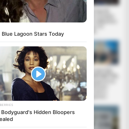
Δεν χρωστάμε σε
Η επιστήμη θα
κανέναν, αυτοί
πρέπει να ανήκει
χρωστούν σε εμάς
στους ανθρώπους
τα πάντα
και όχι στο
Νταβός...
 Blue Lagoon Stars Today
ΓΙΑΤΙ ΑΠΟΦΑΣΗΣΑ
ΠΟΙΟΣ ΣΚΟΤΩΣΕ
ΝΑ ΓΡΑΨΩ
ΤΟΝ ΚΑΠΟΔΙΣΤΡΙΑ;;
[Η δολοφονία του
Καποδίστρια –
Ποιοι ήταν οι
πραγματικοί...
BERRIES
 Bodyguard's Hidden Bloopers
ealed