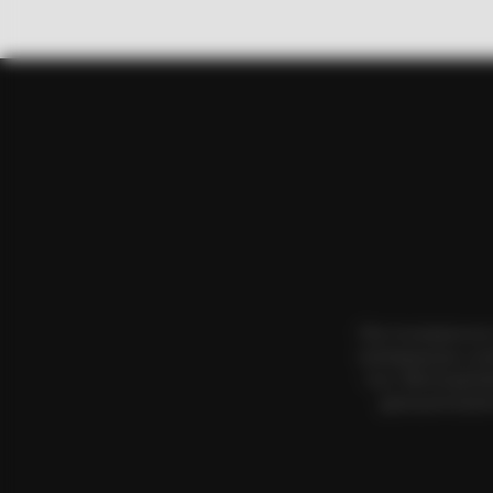
CTA FAVORITE
Why this ordinary drink is the secr
every day
BRAINBERRIES
Hollywood's Inaccurate Portrayal 
Reality – Take A Look Inside
Όλα τα κείμενα κα
αναπαραγωγή, η αν
τους. Με επιφύλα
χρησιμοποιήσετ