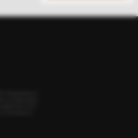
le? This Finding Baffles Science
ΟΣ. Aπαγορεύεται η
εια του δημιουργού
website πριν να το
 το δικαίωμα να
LOVE
this ordinary drink is the secret
eeling your best every day