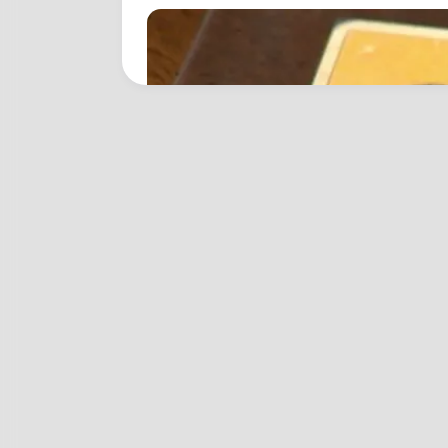
BRAINBERRIES
The Rarest And Most Valuable Car
BRAINBERRIES
Plastic Surgery Splurge: Instagram
Model's Quest For Barbie Looks