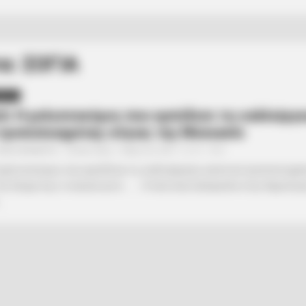
α: ΣΟΓΙΑ
ΗΣΕΙΣ
h: Η μελισσοκόμος που εμπόδισε τις καλλιέργε
 τροποποιημένης σόγιας της Monsanto
ΑΝΑΞΙΜΑΝΔΡΟΣ
Δευτέρα, 1 Μαρτίου 2021, 12:19
0
 μελισσοκόμος που εμπόδισε τις καλλιέργειες γενετικά τροποποιημέ
Ας δούμε πως το έκανε αυτό……… Η πολιτεία Campeche στην Χερσόνησ
.