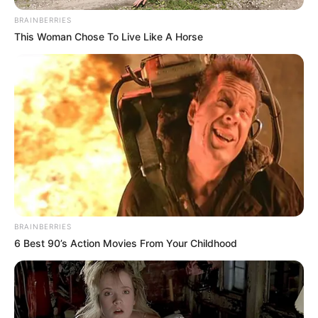
Η Ρωσία κινητοποίησε το πυρηνικό...
BRAINBERRIES
This Woman Chose To Live Like A Horse
ΕΠΙΚΟΙΝΩΝΙΑ ΑΝΩΘΕΝ. ΠΩΣ
Από το 1867 ξέρουν ότι η
ΓΙΝΕΤΑΙ. ΟΔΗΓΙΕΣ ΓΙΑ
Ελλάδα έχει πολύ πετρέλαιο
ΑΡΧΑΡΙΟΥΣ ΑΛΛΑ ΚΑΙ
σύμφωνα με...
ΣΥΜΒΟΥΛΕΣ ΓΙΑ
ΠΡΟΧΩΡΗΜΕΝΟΥΣ.
BRAINBERRIES
6 Best 90’s Action Movies From Your Childhood
Η Moderna μηνύει τους
Η omertà της Covid
αντιπάλους της της Big
Pharma για τις