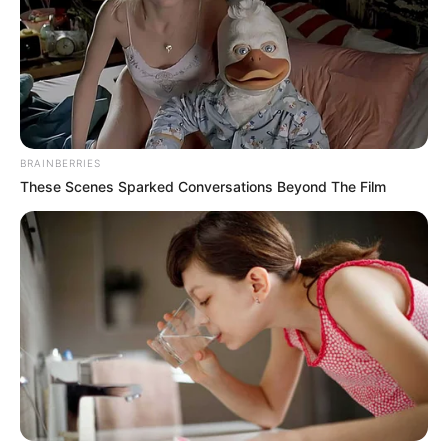
πατέντες εμβολίων
BRAINBERRIES
These Scenes Sparked Conversations Beyond The Film
Ο Υπόγειος Πόλεμος είναι γεγονός.. Το
κυνήγι είναι σε εξέλιξη
Τετάρτη, 5 Οκτωβρίου 2022, 21:39
Ο Υπόγειος Πόλεμος είναι γεγονός.....