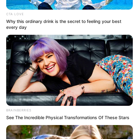
ΑΠΟΨΕΙΣ
ΡΟΗ ΤΩΝ ΑΡΘΡΩΝ
CTA LOVE
Η ΕΠΙΣΤΡΟΦΗ
Why this ordinary drink is the secret to feeling your best
every day
Η ΕΠΙΣΤΡΟΦΗ – Αδελφοί μου, Αδελφές μου Περπατήσαμε
για πάρα πολλά χρόνια ένα δρόμο που έχει φθάσει στο
τέλος του. Φύγαμε από το σπίτι μας...
ΚΟΙΝΩΝΙΚΑ ΔΙΚΤΥΑ
FACEBOOK
ΑΡΈΣΕΙ
BRAINBERRIES
YOUTUBE
ΕΓΓΡΑΦΕΊΤΕ
See The Incredible Physical Transformations Of These Stars
EMAIL
ΑΚΟΛΟΥΘΉΣΤΕ