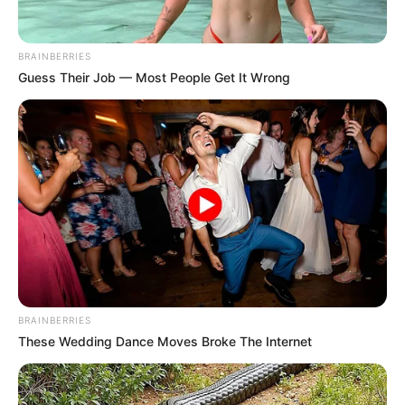
BRAINBERRIES
Guess Their Job — Most People Get It Wrong
ΣΠΑΜΕ ΤΟ ΜΑΤΡΙΞ – ΤΟ ΒΙΒΛΙΟ
BRAINBERRIES
These Wedding Dance Moves Broke The Internet