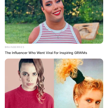
ΑΛΕΞΑΝΔΡΟΣ ΖΕΥΣ Ο
ΕΙΜΑΣΤΕ ΣΤΗΝ ΤΕΛΙΚΗ
ΑΡΧΗΓΟΣ ΤΩΝ ΕΛ. Ο
ΕΥΘΕΙΑ.. ΕΙΝΑΙ ΕΔΩ.. ΕΙΝΑΙ
ΑΠΟΛΥΤΟΣ ΚΥΡΙΑΡΧΟΣ.
ΜΑΖΙ ΜΑΣ, ΜΑΣ
ΕΙΝΑΙ ΕΔΩ, ΕΙΝΑΙ...
ΠΡΟΣΤΑΤΕΥΟΥΝ ΚΑΙ...
BRAINBERRIES
The Influencer Who Went Viral For Inspiring GRWMs
ΕΒΡΑΙΟΙ ΚΑΙ ΕΠΑΝΑΣΤΑΣΕΙΣ….
Ο ΠΟΥ υπό έλεγχο:
παρατυπίες και
συγκρούσεις συμφερόντων