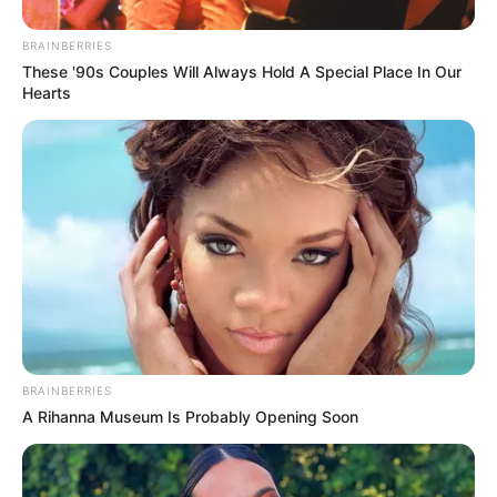
BRAINBERRIES
ΔΗΜΟΦΙΛΗ ΑΡΘΡΑ
These '90s Couples Will Always Hold A Special Place In Our
Hearts
ΛΙΓΑ ΛΟΓΙΑ ΓΙΑ ΜΕΝΑ
BRAINBERRIES
A Rihanna Museum Is Probably Opening Soon
Πέμπτη, 22 Οκτωβρίου 2020, 20:06
ΓΕΙΑ ΣΑΣ….ΚΑΛΩΣ ΗΛΘΑΤΕ ΣΤΗΝ ΙΣΤΟΣΕΛΙΔΑ...