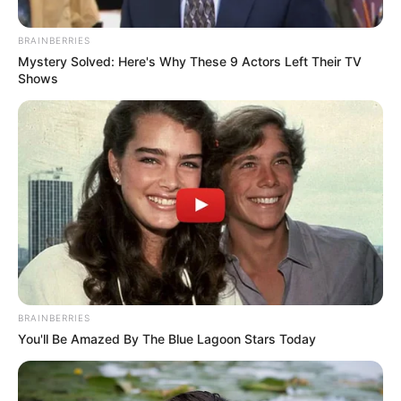
ΔΙΕΘΝΗ
ΠΟΛΙΤΙΚΗ
BRAINBERRIES
Στόχος η Ελλάδα
Mystery Solved: Here's Why These 9 Actors Left Their TV
Shows
Στόχος η Ελλάδα – Η Ρωσία βλέπει εμπλοκή στο θανάσιμο
χτύπημα στη Σεβαστούπολη – «Από τη Λάρισα τα drones
των ΗΠΑ»… Και βέβαια είχαμε και...
ΚΟΙΝΩΝΙΚΑ ΔΙΚΤΥΑ
FACEBOOK
ΑΡΈΣΕΙ
BRAINBERRIES
YOUTUBE
ΕΓΓΡΑΦΕΊΤΕ
You'll Be Amazed By The Blue Lagoon Stars Today
EMAIL
ΑΚΟΛΟΥΘΉΣΤΕ