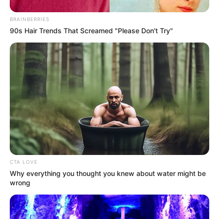
BRAINBERRIES
90s Hair Trends That Screamed "Please Don't Try"
Δεν χρωστάμε σε κανέναν, αυτοί
χρωστούν σε εμάς τα πάντα
Τρίτη, 6 Σεπτεμβρίου 2022, 12:14
Δεν χρωστάμε σε κανέναν, αυτοί...
CTA LOVE
Why everything you thought you knew about water might be
wrong