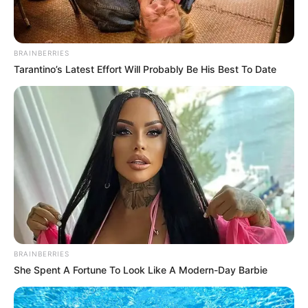
BRAINBERRIES
Tarantino’s Latest Effort Will Probably Be His Best To Date
Κυβέρνηση των «ψεκασμένων» με ψέματα
και γελοιότητες!
Τρίτη, 6 Σεπτεμβρίου 2022, 0:29
Κυβέρνηση των «ψεκασμένων» με ψέματα...
BRAINBERRIES
She Spent A Fortune To Look Like A Modern-Day Barbie