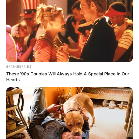
Αυτός που ελέγχει τον καιρό
ΠΟΛΕΜΟΣ ΜΕΣΑ ΣΤΟ
ελέγχει τον κόσμο
ΠΕΝΤΑΓΩΝΟ..
BRAINBERRIES
These '90s Couples Will Always Hold A Special Place In Our
Hearts
Ο ενεργειακός «Ψυχρός
Οι Γερμανοί πολίτες ζητούν
Πόλεμος»
ανοιχτά ρήξη με τις ΗΠΑ
μετά την επίθεση...