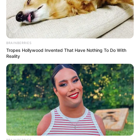
BRAINBERRIES
Tropes Hollywood Invented That Have Nothing To Do With
Reality
Όλα τα κείμενα και οι εικόνες είναι πνευματική ιδιοκτησία του
ΝΙΚΟΛΑΟΣ ΑΝΑΞΙΜΑΝΔΡΟΣ. Aπαγορεύεται η αναπαραγωγή, η
αναδημοσίευση και η τροποποίησή τους χωρίς προηγούμενη
γραπτή άδεια του δημιουργού τους. Με επιφύλαξη κάθε νόμιμου
δικαιώματος. Διαβάστε την
Πολιτική Απορρήτου
του website πριν
να το χρησιμοποιήσετε, καθώς χρησιμοποιώντας το την
αποδέχεστε. Ο ιστότοπος διατηρεί το δικαίωμα να τροποποιήσει
τους όρους χρήσης.
BRAINBERRIES