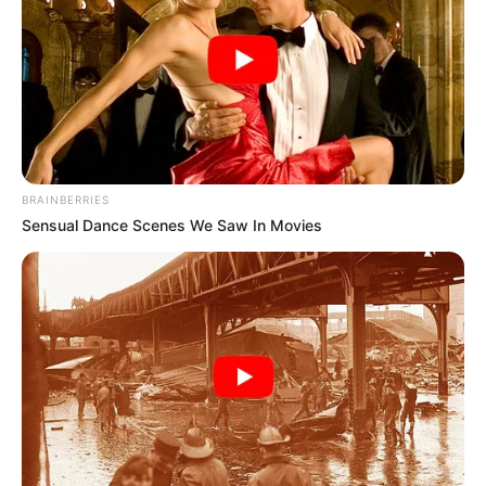
ΔΗΜΟΦΙΛΗ ΑΡΘΡΑ
BRAINBERRIES
Sensual Dance Scenes We Saw In Movies