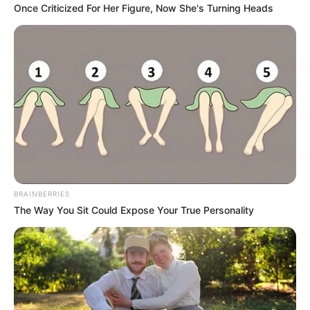
Once Criticized For Her Figure, Now She's Turning Heads
YOUTUBE
ΕΓΓΡΑΦΕΊΤΕ
EMAIL
ΑΚΟΛΟΥΘΉΣΤΕ
BRAINBERRIES
The Way You Sit Could Expose Your True Personality