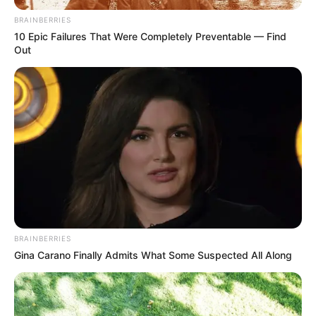
Ανοιχτή επιστολή προς τον Πρόεδρο της
BRAINBERRIES
Τουρκικής Δημοκρατίας Ρ. Τ. Ερντογάν
10 Epic Failures That Were Completely Preventable — Find
Κυριακή, 2 Οκτωβρίου 2022, 11:20
Out
Ανοιχτή επιστολή προς τον Πρόεδρο...
ΑΠΟ ΣΗΜΕΡΑ ΤΙΠΟΤΑ ΔΕΝ
Το Κογκρέσο υπονοεί ότι τα
ΕΙΝΑΙ ΙΔΙΟ. ΕΝΕΡΓΟΠΟΙΗΣΗ
UFO δεν έχουν ανθρώπινη
ΙΧΩΡ. ΤΑ ΣΗΜΑΔΙΑ ΕΜΦΑΝΗ,
προέλευση
Η...
BRAINBERRIES
Gina Carano Finally Admits What Some Suspected All Along