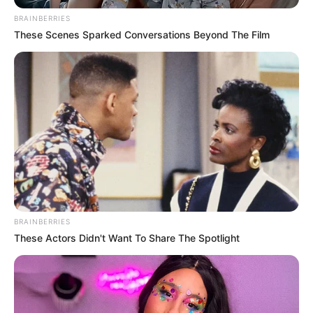
BRAINBERRIES
These Scenes Sparked Conversations Beyond The Film
Η ΜΕΓΑΛΗ ΑΠΑΤΗ ΤΗΣ
ΧΤΥΠΟΥΝ ΤΑ ΤΥΜΠΑΝΑ ΤΟΥ
ΑΝΑΔΑΣΩΣΗΣ. ΠΟΣΑ
ΠΟΛΕΜΟΥ. ΤΟ ΛΥΚΑΥΓΕΣ
ΜΥΣΤΙΚΑ ΤΟΥ ΔΑΣΟΥΣ ΜΑΣ
ΕΙΝΑΙ ΕΔΩ. ΟΛΑ ΤΑ ΠΟΥΛΙΑ...
ΚΡΥΒΟΥΝ ΓΙΑ...
BRAINBERRIES
These Actors Didn't Want To Share The Spotlight
Το τέρας που ζει στις
Ο πόλεμος στην Ουκρανία
υπόγειες στοές του Αγίου
περνάει στην πολύ
Όρους..
σημαντική αλλά και
επικίνδυνη δεύτερη...