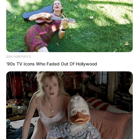
Το πετσόκομα των “Ellinika
Ο «Μαύρος Ιππότης» ο
Hoaxes!”
εξωγήινος δορυφόρος σε
τροχιά γύρω από τη Γη...
BRAINBERRIES
’90s TV Icons Who Faded Out Of Hollywood
Ο Βαρθολομαίος μας δείχνει ότι η ίδια η
εκκλησία είναι με τον...
Τρίτη, 4 Οκτωβρίου 2022, 11:11
Ο Βαρθολομαίος μας δείχνει ότι...