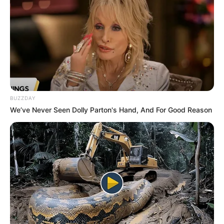
ΓΡΑΨΩ
ΚΑΠΟΔΙΣΤΡΙΑ;;[Η δολοφονία
του Καποδίστρια – Ποιοι
ήταν οι πραγματικοί...
BUZZDAY
We’ve Never Seen Dolly Parton's Hand, And For Good Reason
Υγειονομικοί: Επιστολή-κόλαφος στην
επέτειο των αναστολών..
Παρασκευή, 2 Σεπτεμβρίου 2022, 15:39
Υγειονομικοί: Επιστολή-κόλαφος στην επέτειο των...