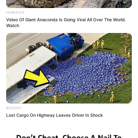
HABERION
Video Of Giant Anaconda Is Going Viral All Over The World.
Watch
REINER FUELLMICH ΓΙΑ ΤΗΝ
Η Εκδικητική μανία της
ΝΥΡΕΜΒΕΡΓΗ 2: «ΣΕ 2 ΕΩΣ 3
κυβέρνησης Μητσοτάκη
ΕΒΔΟΜΑΔΕΣ, ΘΑ...
εναντίον αυτού που έβγαλε
την αλήθεια...
BUZZDAY
ΗΠΑ: Ο Αμερικανικός
Ο Τραμπ αποκαλύπτει τον
Lost Cargo On Highway Leaves Driver In Shock
Ερυθρός Σταυρός πιάστηκε
μεγαλύτερο φόβο του,
να αναμειγνύει αίμα
προειδοποιεί «Βρισκόμαστε
εμβολιασμένων με αίμα...
στην πιο επικίνδυνη...