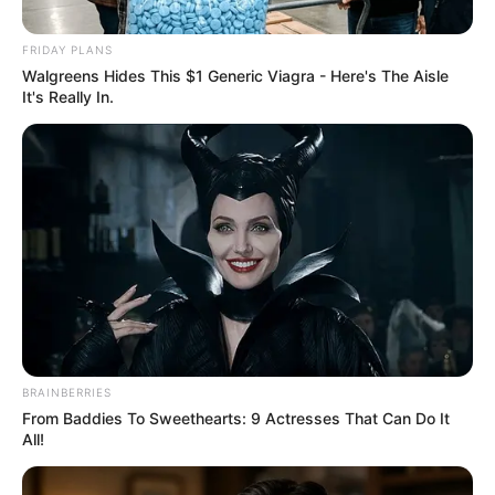
ΑΠΟΨΕΙΣ
ΟΙΚΟΝΟΜΙΑ
ΡΟΗ ΤΩΝ ΑΡΘΡΩΝ
FRIDAY PLANS
Η Ευρώπη μοιάζει πολύ με σφηκοφωλιά
Walgreens Hides This $1 Generic Viagra - Here's The Aisle
It's Really In.
στο τέλος του καλοκαιριού – τα
πράγματα μπορεί να γίνουν πολύ πιο
οδυνηρά.
Η Ευρώπη μοιάζει πολύ με σφηκοφωλιά στο τέλος του
καλοκαιριού – τα πράγματα μπορεί να γίνουν πολύ πιο
οδυνηρά. Τελικά η στρατηγική της ενεργειακής
ανασφάλειας...
ΚΟΙΝΩΝΙΚΑ ΔΙΚΤΥΑ
BRAINBERRIES
From Baddies To Sweethearts: 9 Actresses That Can Do It
All!
FACEBOOK
ΑΡΈΣΕΙ