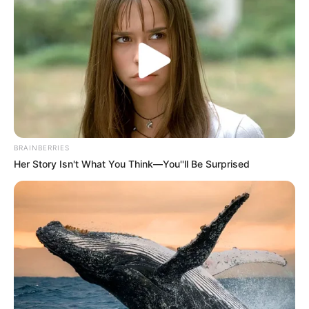
Η Ρωσία κινητοποίησε το πυρηνικό
υποβρύχιο «K-329 Belgorod» για να
δοκιμάσει την...
Δευτέρα, 3 Οκτωβρίου 2022, 12:38
Η Ρωσία κινητοποίησε το πυρηνικό...
BRAINBERRIES
Her Story Isn't What You Think—You''ll Be Surprised
ΕΠΙΚΟΙΝΩΝΙΑ ΑΝΩΘΕΝ. ΠΩΣ
Από το 1867 ξέρουν ότι η
ΓΙΝΕΤΑΙ. ΟΔΗΓΙΕΣ ΓΙΑ
Ελλάδα έχει πολύ πετρέλαιο
ΑΡΧΑΡΙΟΥΣ ΑΛΛΑ ΚΑΙ
σύμφωνα με...
ΣΥΜΒΟΥΛΕΣ ΓΙΑ
ΠΡΟΧΩΡΗΜΕΝΟΥΣ.