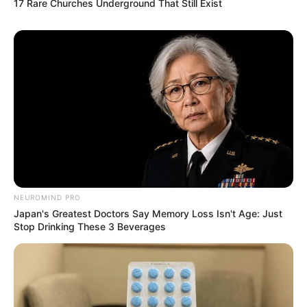
17 Rare Churches Underground That Still Exist
Όλα τα κείμενα και οι εικόνες είναι πνευματική ιδιοκτησία του
ΝΙΚΟΛΑΟΣ ΑΝΑΞΙΜΑΝΔΡΟΣ. Aπαγορεύεται η αναπαραγωγή, η
αναδημοσίευση και η τροποποίησή τους χωρίς προηγούμενη
γραπτή άδεια του δημιουργού τους. Με επιφύλαξη κάθε νόμιμου
δικαιώματος. Διαβάστε την
Πολιτική Απορρήτου
του website πριν
να το χρησιμοποιήσετε, καθώς χρησιμοποιώντας το την
αποδέχεστε. Ο ιστότοπος διατηρεί το δικαίωμα να τροποποιήσει
τους όρους χρήσης.
Επικοινωνήστε μαζί μας:
nikolaosgeor@gmail.com
NEUROMIND PRO
Japan's Greatest Doctors Say Memory Loss Isn't Age: Just
Stop Drinking These 3 Beverages
@2022 - nikolaosanaximandros.gr. All Right Reserved. Designed and
Developed by
Web Technical