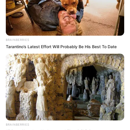
Πούτιν: Είναι η έναρξη της
τον Ε.Ο.Φ αναγράφεται
Νικηφόρας...
καθαρά ότι...
Email address:
BRAINBERRIES
Tarantino’s Latest Effort Will Probably Be His Best To Date
BRAINBERRIES