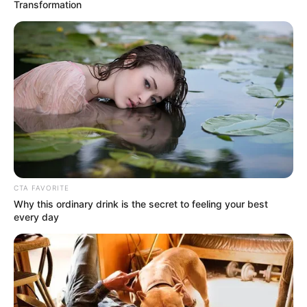
Transformation
Τετάρτη, 5 Οκτωβρίου 2022, 21:39
Ο Υπόγειος Πόλεμος είναι γεγονός.....
Κεντρικό Ισραηλιτικό
ΑΠΟΚΑΛΥΨΗ ΤΩΡΑ. ΗΡΘΕ Η
Συμβούλιο: Αντιδρά για την
ΩΡΑ ΤΩΝ ΓΗΙΝΩΝ
προαγωγή της Παγουτέλη
ΑΠΟΚΑΛΥΨΕΩΝ ΛΕΠΤΟ ΠΡΟΣ
στην αντιπροεδρία του...
ΛΕΠΤΟ. Ο...
CTA FAVORITE
Why this ordinary drink is the secret to feeling your best
every day
Συνέντευξη Alexander Dugin
ΕΠΕΙΓΟΝ: Στην απόφαση
σχολιάζοντας τον λόγο
ΑΠΑΓΟΡΕΥΣΗΣ rapid test από