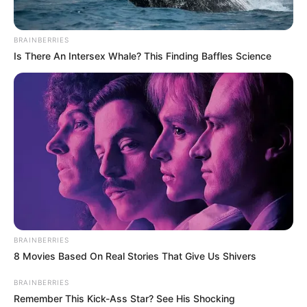
Η Moderna μηνύει τους
Η omertà της Covid
BRAINBERRIES
αντιπάλους της της Big
Is There An Intersex Whale? This Finding Baffles Science
Pharma για τις
πατέντες εμβολίων
BRAINBERRIES
8 Movies Based On Real Stories That Give Us Shivers
Ο Υπόγειος Πόλεμος είναι γεγονός.. Το
BRAINBERRIES
κυνήγι είναι σε εξέλιξη
Remember This Kick-Ass Star? See His Shocking