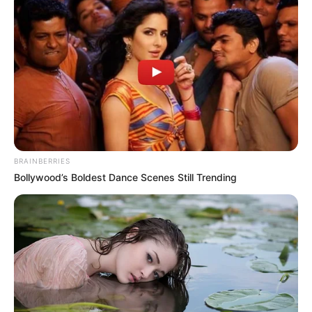
Η επιστήμη θα πρέπει να
ΓΙΑΤΙ ΑΠΟΦΑΣΗΣΑ ΝΑ
ανήκει στους ανθρώπους και
ΓΡΑΨΩ
όχι στο Νταβός...
BRAINBERRIES
Bollywood’s Boldest Dance Scenes Still Trending
ΠΟΙΟΣ ΣΚΟΤΩΣΕ ΤΟΝ
Υγειονομικοί: Επιστολή-
ΚΑΠΟΔΙΣΤΡΙΑ;;[Η δολοφονία
κόλαφος στην επέτειο των
του Καποδίστρια – Ποιοι
αναστολών..
ήταν οι πραγματικοί...