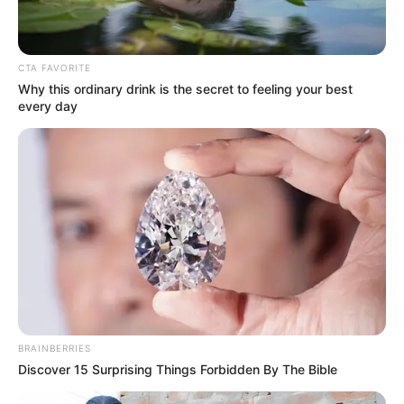
Email address:
CTA FAVORITE
Why this ordinary drink is the secret to feeling your best
every day
BRAINBERRIES
Discover 15 Surprising Things Forbidden By The Bible
Όλα τα κείμενα και οι εικόνες είναι πνευματική ιδιοκτησία του
ΝΙΚΟΛΑΟΣ ΑΝΑΞΙΜΑΝΔΡΟΣ. Aπαγορεύεται η αναπαραγωγή, η