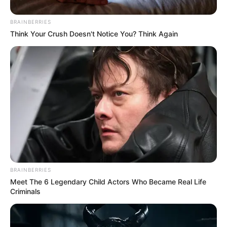
BRAINBERRIES
Think Your Crush Doesn't Notice You? Think Again
ΣΠΑΜΕ ΤΟ ΜΑΤΡΙΞ – ΤΟ ΒΙΒΛΙΟ
BRAINBERRIES
Meet The 6 Legendary Child Actors Who Became Real Life
Criminals