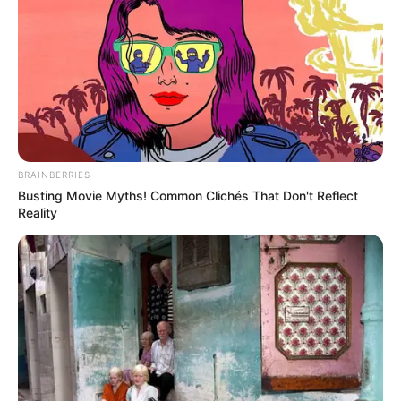
ΛΙΓΑ ΛΟΓΙΑ ΓΙΑ ΜΕΝΑ
Πέμπτη, 22 Οκτωβρίου 2020, 20:06
ΓΕΙΑ ΣΑΣ….ΚΑΛΩΣ ΗΛΘΑΤΕ ΣΤΗΝ ΙΣΤΟΣΕΛΙΔΑ...
BRAINBERRIES
Busting Movie Myths! Common Clichés That Don't Reflect
Reality
ΑΛΕΞΑΝΔΡΟΣ ΖΕΥΣ Ο
ΕΙΜΑΣΤΕ ΣΤΗΝ ΤΕΛΙΚΗ
ΑΡΧΗΓΟΣ ΤΩΝ ΕΛ. Ο
ΕΥΘΕΙΑ.. ΕΙΝΑΙ ΕΔΩ.. ΕΙΝΑΙ
ΑΠΟΛΥΤΟΣ ΚΥΡΙΑΡΧΟΣ.
ΜΑΖΙ ΜΑΣ, ΜΑΣ
ΕΙΝΑΙ ΕΔΩ, ΕΙΝΑΙ...
ΠΡΟΣΤΑΤΕΥΟΥΝ ΚΑΙ...