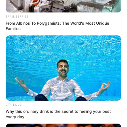
ΕΒΡΑΙΟΙ ΚΑΙ ΕΠΑΝΑΣΤΑΣΕΙΣ….
Ο ΠΟΥ υπό έλεγχο:
παρατυπίες και
συγκρούσεις συμφερόντων
BRAINBERRIES
From Albinos To Polygamists: The World's Most Unique
Families
Δεν χρωστάμε σε κανέναν, αυτοί
χρωστούν σε εμάς τα πάντα
CTA LOVE
Why this ordinary drink is the secret to feeling your best
Τρίτη, 6 Σεπτεμβρίου 2022, 12:14
every day
Δεν χρωστάμε σε κανέναν, αυτοί...