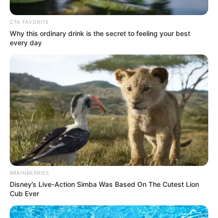
CTA FAVORITE
Why this ordinary drink is the secret to feeling your best
ΡΟΗ ΤΩΝ ΑΡΘΡΩΝ
ΣΗΜΑΝΤΙΚΕΣ ΕΙΔΗΣΕΙΣ
every day
Βομβαρδίζεται η Οδησσός!!! Σαρώθηκαν
τα τουρκικά UAV Bayraktar TB2 από
πυραύλους Iskanter-E
Βομβαρδίζεται η Οδησσός!!! Σαρώθηκαν τα τουρκικά UAV
Bayraktar TB2 από πυραύλους Iskanter-E! Τα τουρκικής
κατασκευής UAV Bayraktar TB2 που είχε προλάβει να
παραλάβει η Ουκρανία...
BRAINBERRIES
ΚΟΙΝΩΝΙΚΑ ΔΙΚΤΥΑ
Disney’s Live-Action Simba Was Based On The Cutest Lion
Cub Ever
FACEBOOK
ΑΡΈΣΕΙ