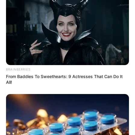
ΝΙΚΟΛΑΟΣ ΑΝΑΞΙΜΑΝΔΡΟΣ. Aπαγορεύεται η αναπαραγωγή, η
αναδημοσίευση και η τροποποίησή τους χωρίς προηγούμενη
γραπτή άδεια του δημιουργού τους. Με επιφύλαξη κάθε νόμιμου
δικαιώματος. Διαβάστε την
Πολιτική Απορρήτου
του website πριν
να το χρησιμοποιήσετε, καθώς χρησιμοποιώντας το την
αποδέχεστε. Ο ιστότοπος διατηρεί το δικαίωμα να τροποποιήσει
τους όρους χρήσης.
Επικοινωνήστε μαζί μας:
nikolaosgeor@gmail.com
BRAINBERRIES
From Baddies To Sweethearts: 9 Actresses That Can Do It
All!
@2022 - nikolaosanaximandros.gr. All Right Reserved. Designed and
Developed by
Web Technical