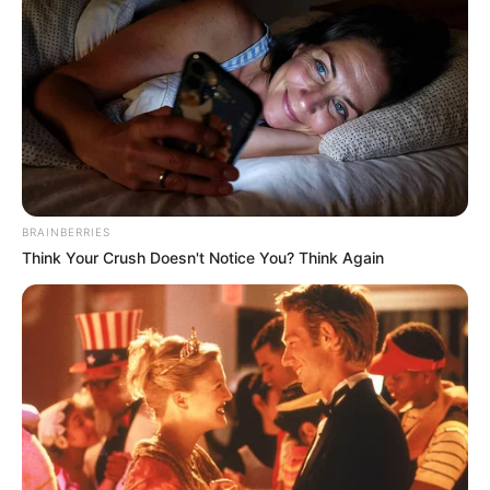
ΕΠΕΙΓΟΝ: Στην απόφαση ΑΠΑΓΟΡΕΥΣΗΣ rapid...
Έρχεται το μεγαλύτερο κραχ
Διέρρευσε η κρίσιμη
στη σύγχρονη Ιστορία
συμφωνία ΕΕ – Pfizer
BRAINBERRIES
Think Your Crush Doesn't Notice You? Think Again
Μια σημαντική και δίκαιη
ΙΡΙΔΙΖΟΝΤΕΣ ΘΩΡΑΚΕΣ
ανάλυση της ομιλίας του
ΠΟΛΕΜΙΣΤΩΝ
Πούτιν.. Ο οποίος δεν...
ΑΝΤΑΝΑΚΛΟΥΝ ΤΟ ΦΩΣ ΣΤΟ
ΣΤΕΡΕΩΜΑ ΚΑΙ ΣΦΡΑΓΙΖΟΥΝ
ΤΗΝ ΝΥΧΤΑ.