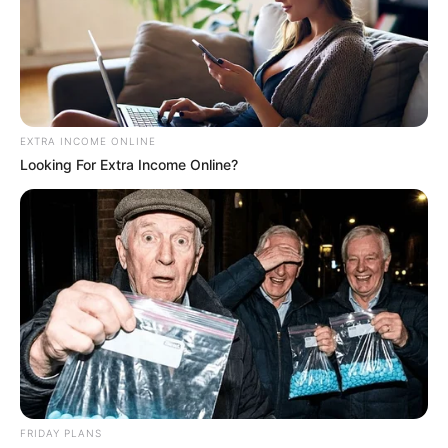
George Soros
της ταινίας...
Email address:
EXTRA INCOME ONLINE
Looking For Extra Income Online?
FRIDAY PLANS