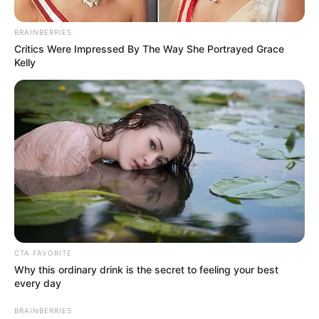
ΠΟΛΙΤΙΚΗ
ΣΗΜΑΝΤΙΚΕΣ ΕΙΔΗΣΕΙΣ
BRAINBERRIES
ΤΉΝΟΣ – ΑΝΕΜΟΓΕΝΝΉΤΡΙΕΣ / ΕΝΝΈΑ
Critics Were Impressed By The Way She Portrayed Grace
Kelly
ΤΡΑΥΜΑΤΊΕΣ – «ΤΑ ΣΏΜΑΤΑ ΑΣΦΑΛΕΊΑΣ
ΈΓΙΝΑΝ ΠΡΟΣΩΠΙΚΌ SECURITY ΙΔΙΩΤΙΚΉΣ
ΕΤΑΙΡΊΑΣ».
ΤΉΝΟΣ – ΑΝΕΜΟΓΕΝΝΉΤΡΙΕΣ / ΕΝΝΈΑ ΤΡΑΥΜΑΤΊΕΣ – «ΤΑ
ΣΏΜΑΤΑ ΑΣΦΑΛΕΊΑΣ ΈΓΙΝΑΝ ΠΡΟΣΩΠΙΚΌ SECURITY
ΙΔΙΩΤΙΚΉΣ ΕΤΑΙΡΊΑΣ». ΣΟΒΑΡΆ ΕΠΕΙΣΌΔΙΑ ΜΕ ΕΝΝΈΑ
ΤΡΑΥΜΑΤΊΕΣ ΣΗΜΕΙΏΘΗΚΑΝ ΣΤΗΝ ΤΉΝΟ. ΌΠΟΥ ΌΠΩΣ
ΚΑΤΑΓΓΈΛΛΟΥΝ ΟΙ...
CTA FAVORITE
ΚΟΙΝΩΝΙΚΑ ΔΙΚΤΥΑ
Why this ordinary drink is the secret to feeling your best
every day
FACEBOOK
ΑΡΈΣΕΙ
BRAINBERRIES