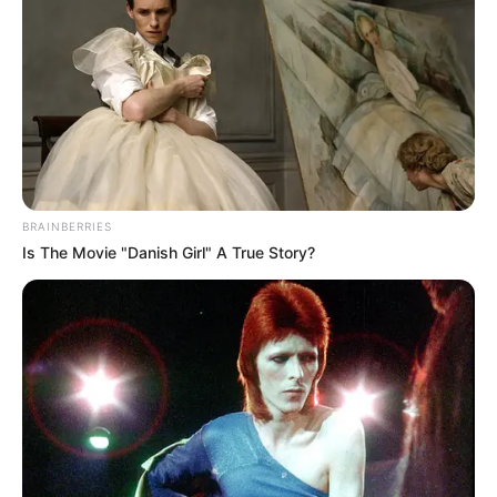
Μια σημαντική και δίκαιη ανάλυση της
ομιλίας του Πούτιν.. Ο οποίος δεν...
Σάββατο, 1 Οκτωβρίου 2022, 10:07
Μια σημαντική και δίκαιη ανάλυση...
BRAINBERRIES
Is The Movie "Danish Girl" A True Story?
ΙΡΙΔΙΖΟΝΤΕΣ ΘΩΡΑΚΕΣ
ΕΝΑΣ ΚΟΚΚΙΝΟΣ ΟΚΤΩΒΡΗΣ
ΠΟΛΕΜΙΣΤΩΝ
ΞΕΚΙΝΑ.. Επιτέλους
ΑΝΤΑΝΑΚΛΟΥΝ ΤΟ ΦΩΣ ΣΤΟ
μπαίνουμε σε αυτό
ΣΤΕΡΕΩΜΑ ΚΑΙ ΣΦΡΑΓΙΖΟΥΝ
το_ΓΕΓΟΝΟΣ της ΘΥΕΛΛΑΣ
ΤΗΝ ΝΥΧΤΑ.