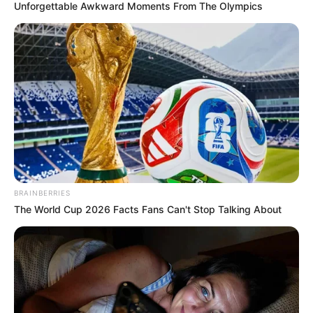
Unforgettable Awkward Moments From The Olympics
Ο Υπόγειος Πόλεμος είναι
Κεντρικό Ισραηλιτικό
γεγονός.. Το κυνήγι είναι σε
Συμβούλιο: Αντιδρά για την
εξέλιξη
προαγωγή της Παγουτέλη
στην αντιπροεδρία του...
BRAINBERRIES
The World Cup 2026 Facts Fans Can't Stop Talking About
ΑΠΟΚΑΛΥΨΗ ΤΩΡΑ. ΗΡΘΕ Η
Συνέντευξη Alexander Dugin
ΩΡΑ ΤΩΝ ΓΗΙΝΩΝ
σχολιάζοντας τον λόγο
ΑΠΟΚΑΛΥΨΕΩΝ ΛΕΠΤΟ ΠΡΟΣ
Πούτιν: Είναι η έναρξη της
ΛΕΠΤΟ. Ο...
Νικηφόρας...