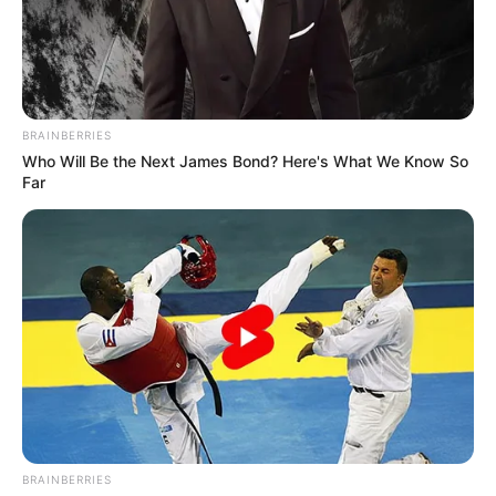
ΔΗΜΟΦΙΛΗ ΑΡΘΡΑ
BRAINBERRIES
Who Will Be the Next James Bond? Here's What We Know So
Far
Η omertà της Covid
Πέμπτη, 29 Σεπτεμβρίου 2022, 19:54
Η omertà της Covid… “Αλλά...
BRAINBERRIES