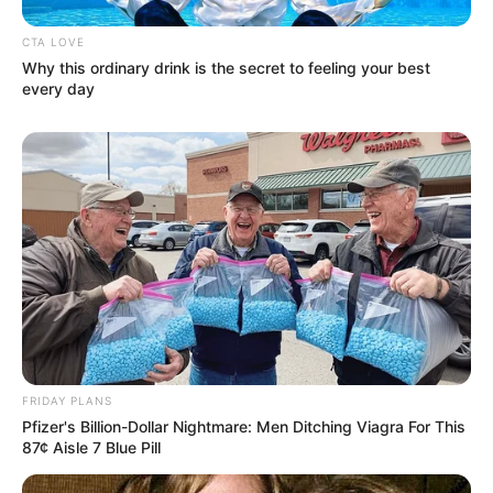
Email address:
CTA LOVE
Why this ordinary drink is the secret to feeling your best
every day
FRIDAY PLANS
Pfizer's Billion-Dollar Nightmare: Men Ditching Viagra For This
87¢ Aisle 7 Blue Pill
Όλα τα κείμενα και οι εικόνες είναι πνευματική ιδιοκτησία του
ΝΙΚΟΛΑΟΣ ΑΝΑΞΙΜΑΝΔΡΟΣ. Aπαγορεύεται η αναπαραγωγή, η