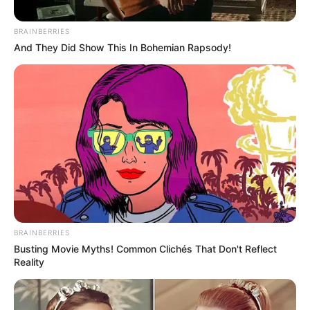
ΑΠΟΨΕΙΣ
BRAINBERRIES
Υδρογόνο και Ανεμογεννήτριες … Το
And They Did Show This In Bohemian Rapsody!
μέγα κόλπο για τον έλεγχο της
ανθρωπότητας!
Υδρογόνο και Ανεμογεννήτριες … Το μέγα κόλπο για τον
έλεγχο της ανθρωπότητας! Τι σχέση έχουν αυτοί οι δύο
φαινομενικά «εχθροί» μεταξύ τους; Τι κρύβεται πίσω...
BRAINBERRIES
Busting Movie Myths! Common Clichés That Don't Reflect
Reality