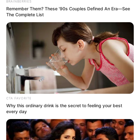
BRAINBERRIES
Remember Them? These '90s Couples Defined An Era—See
The Complete List
ΔΗΜΟΦΙΛΗ ΑΡΘΡΑ
CTA FAVORITE
Why this ordinary drink is the secret to feeling your best
every day
Η Ρωσία κινητοποίησε το πυρηνικό
υποβρύχιο «K-329 Belgorod» για να
δοκιμάσει την...