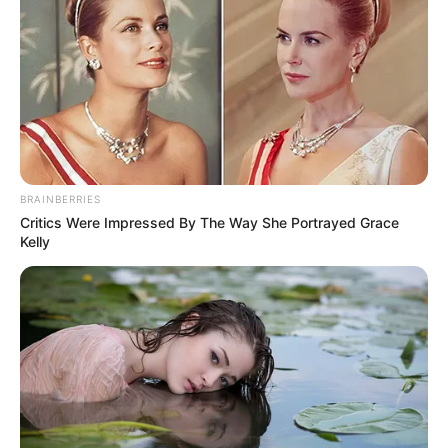
ΑΠΟΨΕΙΣ
ΡΟΗ ΤΩΝ ΑΡΘΡΩΝ
Κάψτε Νερό κι Όχι Βενζίνη
Κάψτε Νερό κι Όχι Βενζίνη. Δεν έχει σημασία για τους
«ειδικούς», ότι υπάρχουν πάνω από 10.000 πατέντες για
οικονομία καυσίμου, εκ των οποίων καμία δεν...
BRAINBERRIES
Critics Were Impressed By The Way She Portrayed Grace
Kelly
ΚΟΙΝΩΝΙΚΑ ΔΙΚΤΥΑ
FACEBOOK
ΑΡΈΣΕΙ
YOUTUBE
ΕΓΓΡΑΦΕΊΤΕ