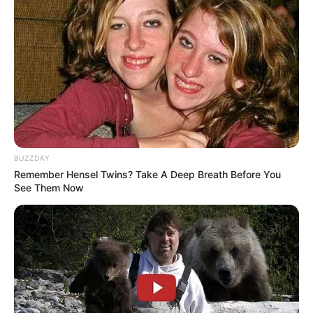
αναδημοσίευση και η τροποποίησή τους χωρίς προηγούμενη
γραπτή άδεια του δημιουργού τους. Με επιφύλαξη κάθε νόμιμου
δικαιώματος. Διαβάστε την
Πολιτική Απορρήτου
του website πριν
να το χρησιμοποιήσετε, καθώς χρησιμοποιώντας το την
αποδέχεστε. Ο ιστότοπος διατηρεί το δικαίωμα να τροποποιήσει
τους όρους χρήσης.
Επικοινωνήστε μαζί μας:
nikolaosgeor@gmail.com
BUZZDAY
Remember Hensel Twins? Take A Deep Breath Before You
See Them Now
@2022 - nikolaosanaximandros.gr. All Right Reserved. Designed and
Developed by
Web Technical