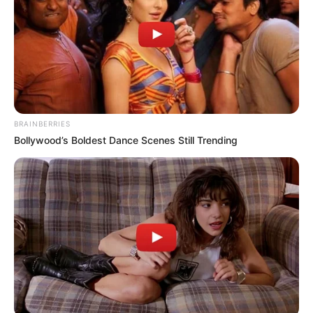
Δευτέρα, 3 Οκτωβρίου 2022, 12:38
Η Ρωσία κινητοποίησε το πυρηνικό...
BRAINBERRIES
Bollywood’s Boldest Dance Scenes Still Trending
ΕΠΙΚΟΙΝΩΝΙΑ ΑΝΩΘΕΝ. ΠΩΣ
Από το 1867 ξέρουν ότι η
ΓΙΝΕΤΑΙ. ΟΔΗΓΙΕΣ ΓΙΑ
Ελλάδα έχει πολύ πετρέλαιο
ΑΡΧΑΡΙΟΥΣ ΑΛΛΑ ΚΑΙ
σύμφωνα με...
ΣΥΜΒΟΥΛΕΣ ΓΙΑ
ΠΡΟΧΩΡΗΜΕΝΟΥΣ.
Η Moderna μηνύει τους
Η omertà της Covid