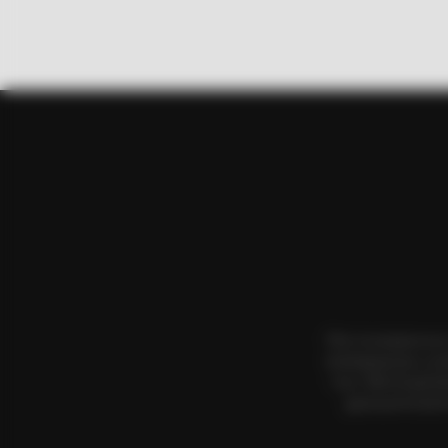
BRAINBERRIES
’90s TV Icons Who Faded Out Of 
Όλα τα κείμενα κα
αναπαραγωγή, η αν
τους. Με επιφύλα
χρησιμοποιήσετ
BRAINBERRIES