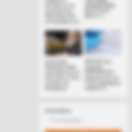
Συμβούλιο:
ΤΩΝ ΓΗΙΝΩΝ
Αντιδρά για την
ΑΠΟΚΑΛΥΨΕΩΝ
προαγωγή της
ΛΕΠΤΟ ΠΡΟΣ
Παγουτέλη στην
ΛΕΠΤΟ. Ο...
αντιπροεδρία του...
BERRIES
Συνέντευξη
ΕΠΕΙΓΟΝ: Στην
se Scenes Sparked Conversations
Alexander Dugin
απόφαση
σχολιάζοντας τον
ΑΠΑΓΟΡΕΥΣΗΣ
ond The Film
λόγο Πούτιν: Είναι
rapid test από τον
η έναρξη της
Ε.Ο.Φ αναγράφεται
Νικηφόρας...
καθαρά ότι...
Email address: