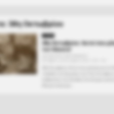
α: 38η Οκτωβρίου
ΙΣΤΟΡΙΑ
28η Οκτωβρίου: Αυτοί που μί
τον Θάνατο!
Από
ΝΙΚΟΛΑΟΣ ΑΝΑΞΙΜΑΝΔΡΟΣ
Σάββατο, 28 Οκτωβρίου 2023, 10:38
0
28η Οκτωβρίου: Αυτοί που μίλησαν με τον Θ
το βράδυ της Κυριακής της 27ης Οκτωβρίου
κυβερνήτης της Ελλάδας δικτάτορας Ιωάνν
έδειχνε ανήσυχος....