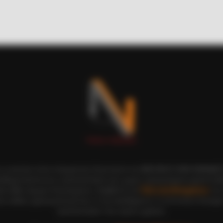
BRAINBERRIES
Hollywood
Culkin Cracks Up The W
Alone’
ι οι εικόνες είναι πνευματική ιδιοκτησία του ΝΙΚΟΛΑΟΣ ΑΝΑΞΙΜΑΝΔΡ
αδημοσίευση και η τροποποίησή τους χωρίς προηγούμενη γραπτή άδ
ξη κάθε νόμιμου δικαιώματος. Διαβάστε την
Πολιτική Απορρήτου
του 
ε, καθώς χρησιμοποιώντας το την αποδέχεστε. Ο ιστότοπος διατηρεί
τροποποιήσει τους όρους χρήσης.
BRAINBERRIES
CTA F