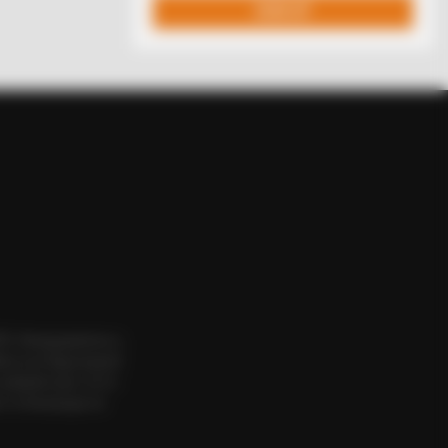
eb With His Own Version Of ‘Home
ΟΣ. Aπαγορεύεται η
εια του δημιουργού
website πριν να το
 το δικαίωμα να
AVORITE