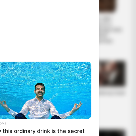
ΕΠΙΚΟΙΝΩΝΙΑ
Από το 1867
ΑΝΩΘΕΝ. ΠΩΣ
ξέρουν ότι η
ΓΙΝΕΤΑΙ. ΟΔΗΓΙΕΣ
Ελλάδα έχει πολύ
ΓΙΑ ΑΡΧΑΡΙΟΥΣ
πετρέλαιο
ΑΛΛΑ ΚΑΙ
σύμφωνα με...
ΣΥΜΒΟΥΛΕΣ ΓΙΑ
ΠΡΟΧΩΡΗΜΕΝΟΥΣ.
Η Moderna μηνύει
Η omertà της Covid
τους αντιπάλους
της της Big
Pharma για τις
πατέντες εμβολίω
ν
LOVE
this ordinary drink is the secret