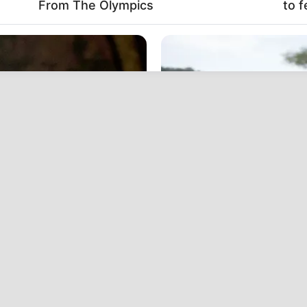
From The Olympics
to f
BRAINBERRIES
s Found Unexpected
Disney’s Live-Action Si
Cub Ever