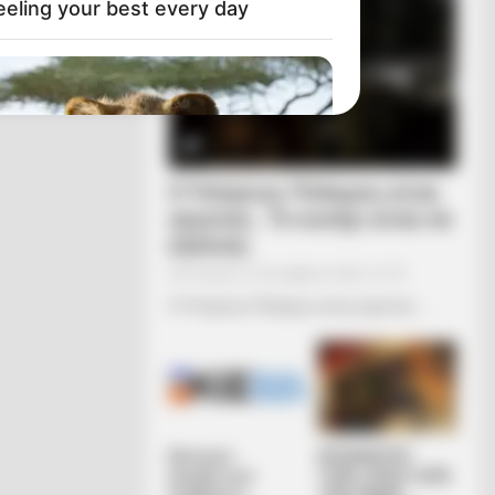
eeling your best every day
Ο Υπόγειος Πόλεμος είναι
γεγονός.. Το κυνήγι είναι σε
εξέλιξη
Τετάρτη, 5 Οκτωβρίου 2022, 21:39
Ο Υπόγειος Πόλεμος είναι γεγονός.....
mba Was Based On The Cutest Lion
Κεντρικό
ΑΠΟΚΑΛΥΨΗ
Ισραηλιτικό
ΤΩΡΑ. ΗΡΘΕ Η ΩΡΑ