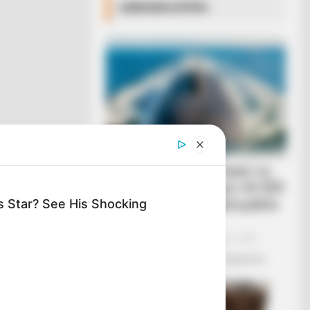
ΔΗΜΟΦΙΛΗ ΑΡΘΡΑ
Η Ρωσία κινητοποίησε το
πυρηνικό υποβρύχιο «K-329
Belgorod» για να δοκιμάσει
 Star? See His Shocking
την...
Δευτέρα, 3 Οκτωβρίου 2022, 12:38
Η Ρωσία κινητοποίησε το πυρηνικό...