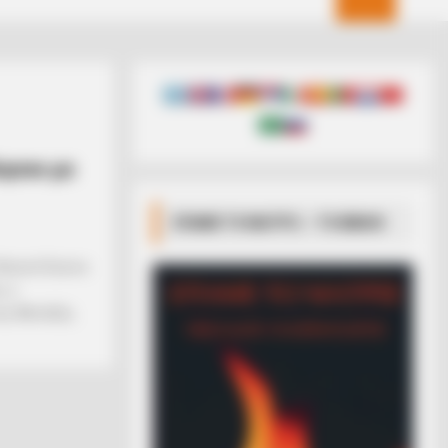
λησαν με
ΣΠΑΜΕ ΤΟ ΜΑΤΡΙΞ – ΤΟ ΒΙΒΛΙΟ
άνατο! Εκείνο
, ο
ης Μεταξάς,